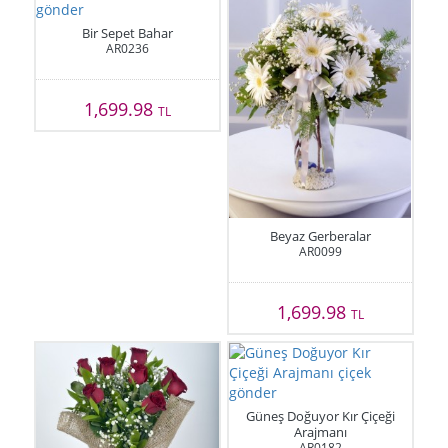
Bir Sepet Bahar
AR0236
1,699.98
TL
Beyaz Gerberalar
AR0099
1,699.98
TL
Güneş Doğuyor Kır Çiçeği
Arajmanı
AR0182