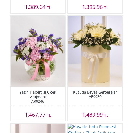
1,389.64
1,395.96
TL
TL
Yazın Habercisi Çiçek
Kutuda Beyaz Gerberalar
Arajmanı
AR0030
AR0246
1,467.77
1,489.99
TL
TL