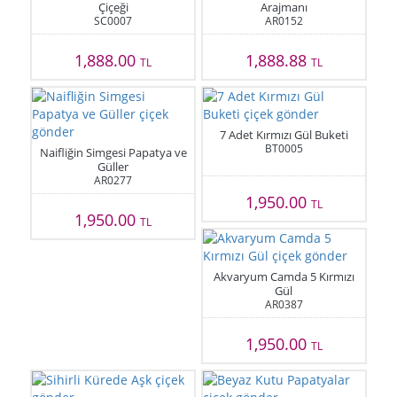
Çiçeği
Arajmanı
SC0007
AR0152
1,888.00
1,888.88
TL
TL
7 Adet Kırmızı Gül Buketi
BT0005
Naifliğin Simgesi Papatya ve
Güller
AR0277
1,950.00
TL
1,950.00
TL
Akvaryum Camda 5 Kırmızı
Gül
AR0387
1,950.00
TL