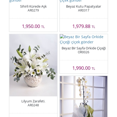
Sihirli Kürede Aşk
Beyaz Kutu Papatyalar
AR0279
AR0317
1,950.00
1,979.88
TL
TL
Beyaz Bir Sayfa Orkide Çiçeği
OR0026
1,990.00
TL
Lilyum Zarafeti.
AR0248