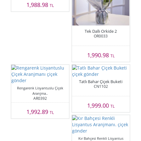
1,988.98
TL
Tek Dallı Orkide 2
OR0033
1,990.98
TL
Tatlı Bahar Çiçek Buketi
CN1102
Rengarenk Lisyantuslu Çiçek
Aranjma..
AR0392
1,999.00
TL
1,992.89
TL
Kır Bahçesi Renkli Lisyantus