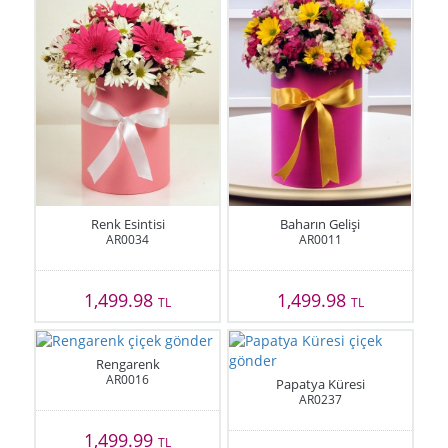
Renk Esintisi
Baharın Gelişi
AR0034
AR0011
1,499.98
1,499.98
TL
TL
Rengarenk
AR0016
Papatya Küresi
AR0237
1,499.99
TL