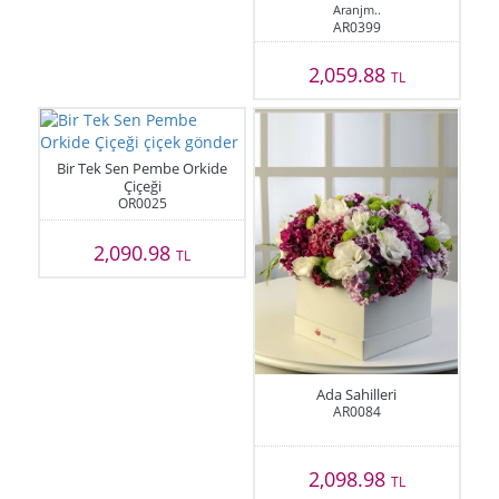
Aranjm..
AR0399
2,059.88
TL
Bir Tek Sen Pembe Orkide
Çiçeği
OR0025
2,090.98
TL
Ada Sahilleri
AR0084
2,098.98
TL