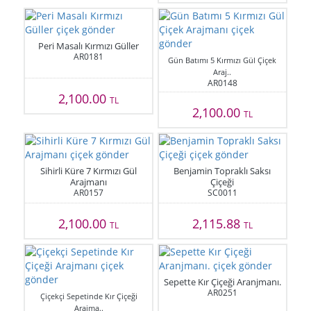
Peri Masalı Kırmızı Güller
AR0181
Gün Batımı 5 Kırmızı Gül Çiçek
Araj..
AR0148
2,100.00
TL
2,100.00
TL
Sihirli Küre 7 Kırmızı Gül
Benjamin Topraklı Saksı
Arajmanı
Çiçeği
AR0157
SC0011
2,100.00
2,115.88
TL
TL
Sepette Kır Çiçeği Aranjmanı.
AR0251
Çiçekçi Sepetinde Kır Çiçeği
Arajma..