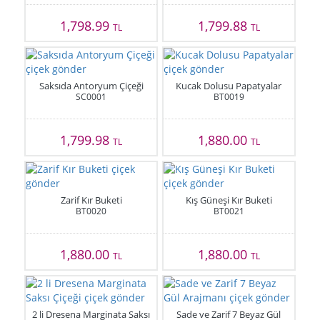
1,798.99
1,799.88
TL
TL
Saksıda Antoryum Çiçeği
Kucak Dolusu Papatyalar
SC0001
BT0019
1,799.98
1,880.00
TL
TL
Zarif Kır Buketi
Kış Güneşi Kır Buketi
BT0020
BT0021
1,880.00
1,880.00
TL
TL
2 li Dresena Marginata Saksı
Sade ve Zarif 7 Beyaz Gül