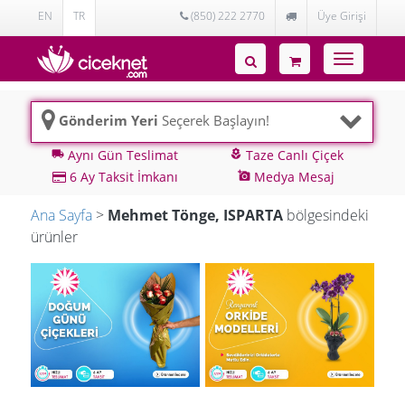
EN
TR
(850) 222 2770
Üye Girişi
Toggle
navigatio
Gönderim Yeri
Seçerek Başlayın!
Aynı Gün Teslimat
Taze Canlı Çiçek
local_shipping
local_florist
6 Ay Taksit İmkanı
Medya Mesaj
add_a_photo
Ana Sayfa
>
Mehmet Tönge, ISPARTA
bölgesindeki
ürünler