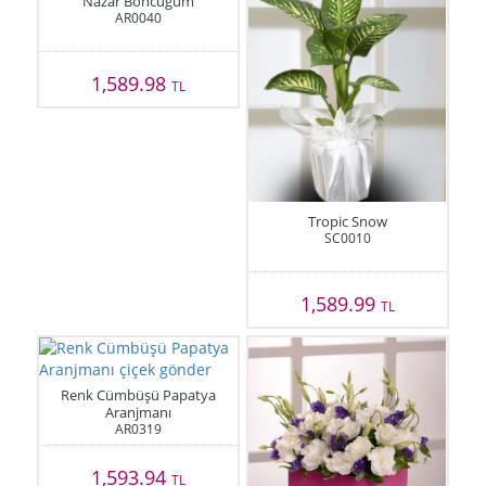
Nazar Boncuğum
AR0040
1,589.98
TL
Tropic Snow
SC0010
1,589.99
TL
Renk Cümbüşü Papatya
Aranjmanı
AR0319
1,593.94
TL