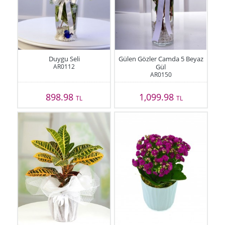
Duygu Seli
Gülen Gözler Camda 5 Beyaz
AR0112
Gül
AR0150
898.98
1,099.98
TL
TL