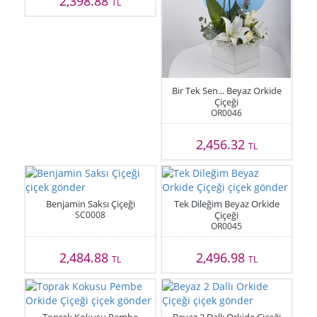
2,398.88
TL
Bir Tek Sen... Beyaz Orkide
Çiçeği
OR0046
2,456.32
TL
Benjamin Saksı Çiçeği
Tek Dileğim Beyaz Orkide
SC0008
Çiçeği
OR0045
2,484.88
2,496.98
TL
TL