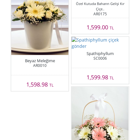
Özel Kutuda Baharın Gelişi Kır
Çiçe..
AR0175
1,599.00
TL
Spathiphyllum
SC0006
Beyaz Meleğime
AR0010
1,599.98
TL
1,598.98
TL