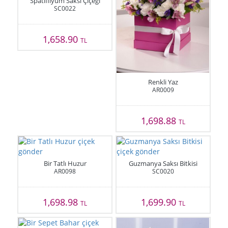
Spatifilyum Saksı Çiçeği
SC0022
1,658.90
TL
Renkli Yaz
AR0009
1,698.88
TL
Bir Tatlı Huzur
Guzmanya Saksı Bitkisi
AR0098
SC0020
1,698.98
1,699.90
TL
TL