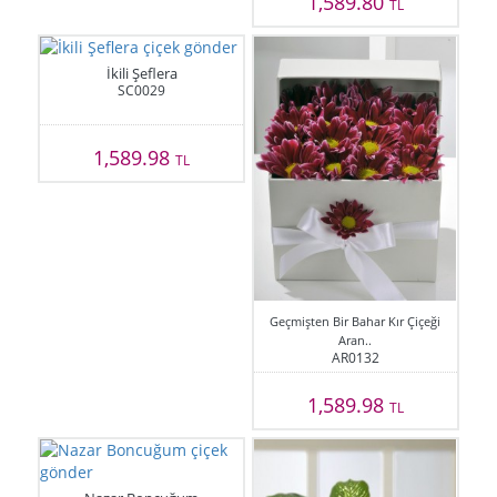
1,589.80
TL
İkili Şeflera
SC0029
1,589.98
TL
Geçmişten Bir Bahar Kır Çiçeği
Aran..
AR0132
1,589.98
TL