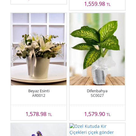
1,559.98
TL
Beyaz Esinti
Difenbahya
AR0012
SC0027
1,578.98
1,579.90
TL
TL