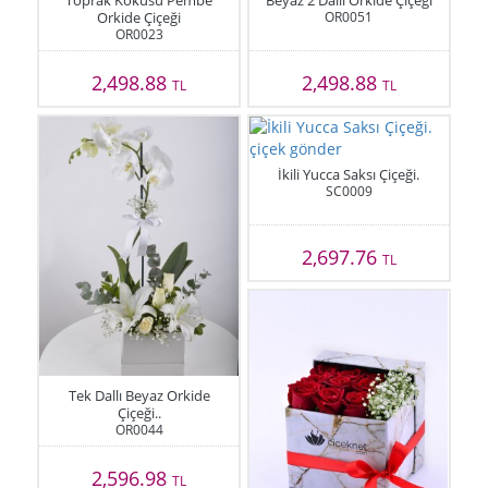
Toprak Kokusu Pembe
Beyaz 2 Dallı Orkide Çiçeği
Orkide Çiçeği
OR0051
OR0023
2,498.88
2,498.88
TL
TL
İkili Yucca Saksı Çiçeği.
SC0009
2,697.76
TL
Tek Dallı Beyaz Orkide
Çiçeği..
OR0044
2,596.98
TL