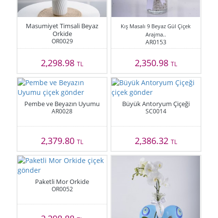
Masumiyet Timsali Beyaz
Kış Masalı 9 Beyaz Gül Çiçek
Orkide
Arajma..
OR0029
AR0153
2,298.98
2,350.98
TL
TL
Pembe ve Beyazın Uyumu
Büyük Antoryum Çiçeği
AR0028
SC0014
2,379.80
2,386.32
TL
TL
Paketli Mor Orkide
OR0052