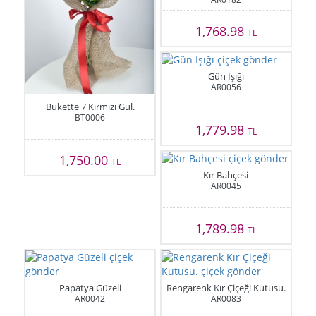
1,768.98
TL
Gün Işığı
AR0056
Bukette 7 Kırmızı Gül.
BT0006
1,779.98
TL
1,750.00
TL
Kır Bahçesi
AR0045
1,789.98
TL
Papatya Güzeli
Rengarenk Kır Çiçeği Kutusu.
AR0042
AR0083