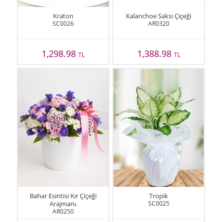
Kraton
Kalanchoe Saksı Çiçeği
SC0026
AR0320
1,298.98
1,388.98
TL
TL
Bahar Esintisi Kır Çiçeği
Tropik
Arajmanı.
SC0025
AR0250