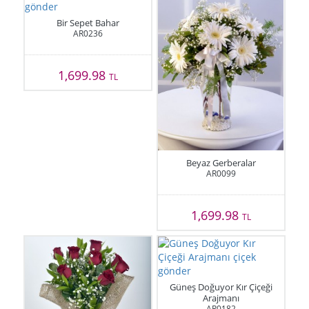
Bir Sepet Bahar
AR0236
1,699.98
TL
Beyaz Gerberalar
AR0099
1,699.98
TL
Güneş Doğuyor Kır Çiçeği
Arajmanı
AR0182