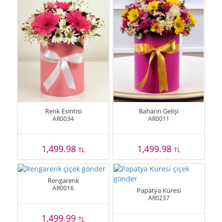
Renk Esintisi
Baharın Gelişi
AR0034
AR0011
1,499.98
1,499.98
TL
TL
Rengarenk
AR0016
Papatya Küresi
AR0237
1,499.99
TL