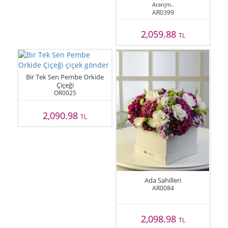
Aranjm..
AR0399
2,059.88
TL
Bir Tek Sen Pembe Orkide
Çiçeği
OR0025
2,090.98
TL
Ada Sahilleri
AR0084
2,098.98
TL