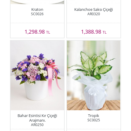
Kraton
Kalanchoe Saksı Çiçeği
SC0026
AR0320
1,298.98
1,388.98
TL
TL
Bahar Esintisi Kır Çiçeği
Tropik
Arajmanı.
SC0025
AR0250