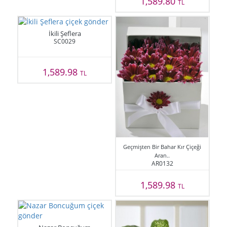
1,589.80
TL
İkili Şeflera
SC0029
1,589.98
TL
Geçmişten Bir Bahar Kır Çiçeği
Aran..
AR0132
1,589.98
TL