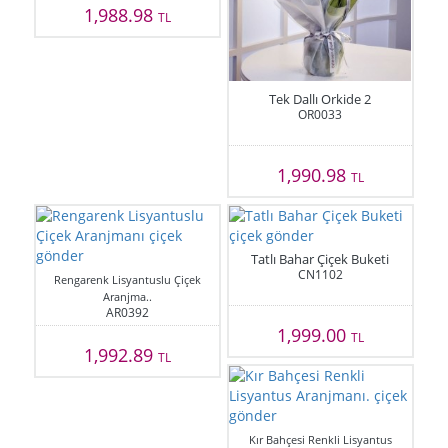
1,988.98
TL
Tek Dallı Orkide 2
OR0033
1,990.98
TL
Tatlı Bahar Çiçek Buketi
CN1102
Rengarenk Lisyantuslu Çiçek
Aranjma..
AR0392
1,999.00
TL
1,992.89
TL
Kır Bahçesi Renkli Lisyantus