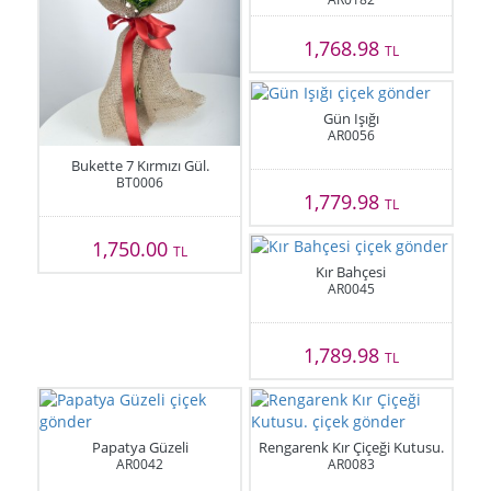
1,768.98
TL
Gün Işığı
AR0056
Bukette 7 Kırmızı Gül.
BT0006
1,779.98
TL
1,750.00
TL
Kır Bahçesi
AR0045
1,789.98
TL
Papatya Güzeli
Rengarenk Kır Çiçeği Kutusu.
AR0042
AR0083