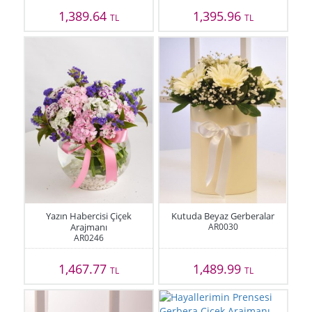
1,389.64
1,395.96
TL
TL
Yazın Habercisi Çiçek
Kutuda Beyaz Gerberalar
Arajmanı
AR0030
AR0246
1,467.77
1,489.99
TL
TL