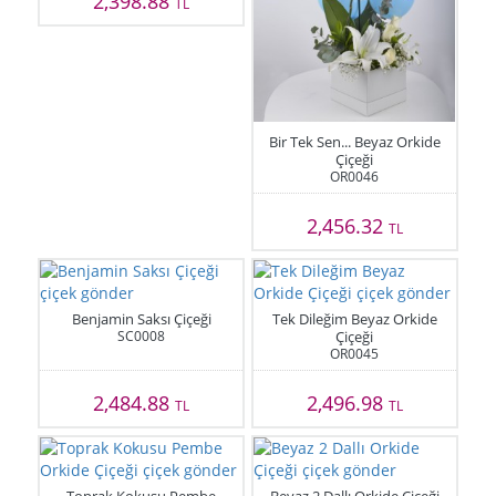
2,398.88
TL
Bir Tek Sen... Beyaz Orkide
Çiçeği
OR0046
2,456.32
TL
Benjamin Saksı Çiçeği
Tek Dileğim Beyaz Orkide
SC0008
Çiçeği
OR0045
2,484.88
2,496.98
TL
TL