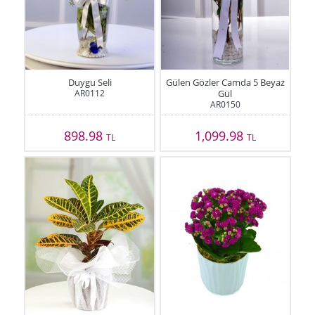
Duygu Seli
Gülen Gözler Camda 5 Beyaz
AR0112
Gül
AR0150
898.98
1,099.98
TL
TL