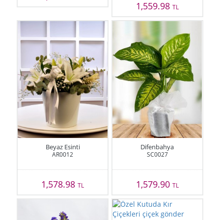
1,559.98
TL
Beyaz Esinti
Difenbahya
AR0012
SC0027
1,578.98
1,579.90
TL
TL