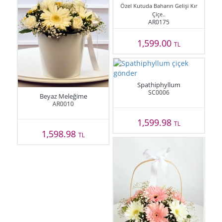
Özel Kutuda Baharın Gelişi Kır
Çiçe..
AR0175
1,599.00
TL
Spathiphyllum
SC0006
Beyaz Meleğime
AR0010
1,599.98
TL
1,598.98
TL