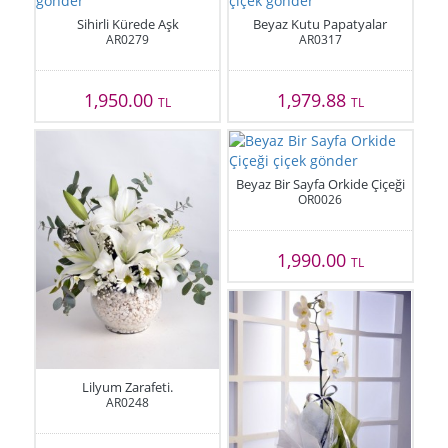
Sihirli Kürede Aşk
Beyaz Kutu Papatyalar
AR0279
AR0317
1,950.00
1,979.88
TL
TL
Beyaz Bir Sayfa Orkide Çiçeği
OR0026
1,990.00
TL
Lilyum Zarafeti.
AR0248