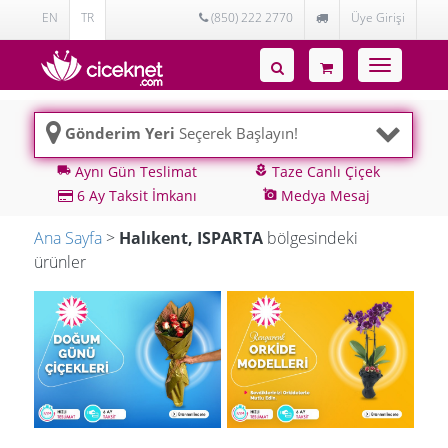
EN
TR
(850) 222 2770
Üye Girişi
Toggle
navigatio
Gönderim Yeri
Seçerek Başlayın!
Aynı Gün Teslimat
Taze Canlı Çiçek
local_shipping
local_florist
6 Ay Taksit İmkanı
Medya Mesaj
add_a_photo
Ana Sayfa
>
Halıkent, ISPARTA
bölgesindeki
ürünler