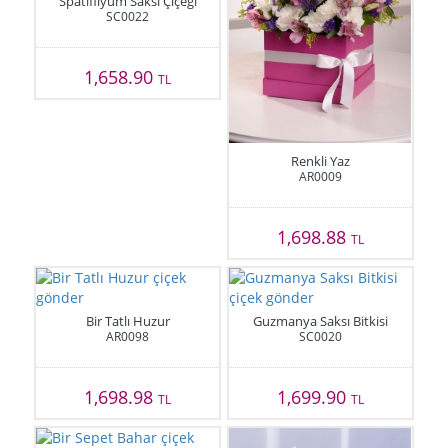
Spatifilyum Saksı Çiçeği
SC0022
1,658.90
TL
Renkli Yaz
AR0009
1,698.88
TL
Bir Tatlı Huzur
Guzmanya Saksı Bitkisi
AR0098
SC0020
1,698.98
1,699.90
TL
TL