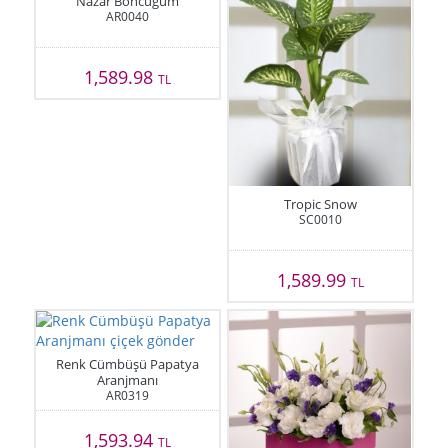
Nazar Boncuğum
AR0040
1,589.98
TL
Tropic Snow
SC0010
1,589.99
TL
Renk Cümbüşü Papatya
Aranjmanı
AR0319
1,593.94
TL