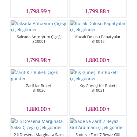
1,798.99
1,799.88
TL
TL
Saksıda Antoryum Çiçeği
Kucak Dolusu Papatyalar
SC0001
BT0019
1,799.98
1,880.00
TL
TL
Zarif Kır Buketi
Kış Güneşi Kır Buketi
BT0020
BT0021
1,880.00
1,880.00
TL
TL
2 li Dresena Marginata Saksı
Sade ve Zarif 7 Beyaz Gül