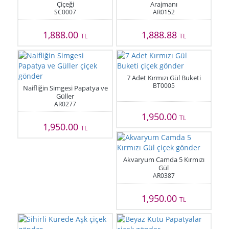
Çiçeği
Arajmanı
SC0007
AR0152
1,888.00
1,888.88
TL
TL
7 Adet Kırmızı Gül Buketi
BT0005
Naifliğin Simgesi Papatya ve
Güller
AR0277
1,950.00
TL
1,950.00
TL
Akvaryum Camda 5 Kırmızı
Gül
AR0387
1,950.00
TL