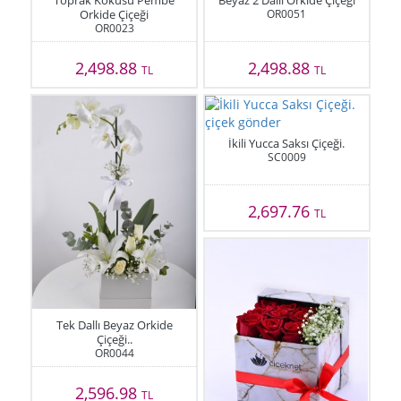
Toprak Kokusu Pembe
Beyaz 2 Dallı Orkide Çiçeği
Orkide Çiçeği
OR0051
OR0023
2,498.88
2,498.88
TL
TL
İkili Yucca Saksı Çiçeği.
SC0009
2,697.76
TL
Tek Dallı Beyaz Orkide
Çiçeği..
OR0044
2,596.98
TL