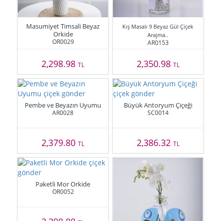
Masumiyet Timsali Beyaz
Kış Masalı 9 Beyaz Gül Çiçek
Orkide
Arajma..
OR0029
AR0153
2,298.98
2,350.98
TL
TL
Pembe ve Beyazın Uyumu
Büyük Antoryum Çiçeği
AR0028
SC0014
2,379.80
2,386.32
TL
TL
Paketli Mor Orkide
OR0052