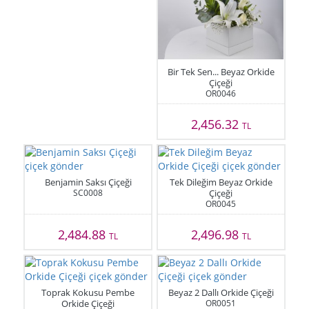
Bir Tek Sen... Beyaz Orkide
Çiçeği
OR0046
2,456.32
TL
Benjamin Saksı Çiçeği
Tek Dileğim Beyaz Orkide
SC0008
Çiçeği
OR0045
2,484.88
2,496.98
TL
TL
Toprak Kokusu Pembe
Beyaz 2 Dallı Orkide Çiçeği
Orkide Çiçeği
OR0051