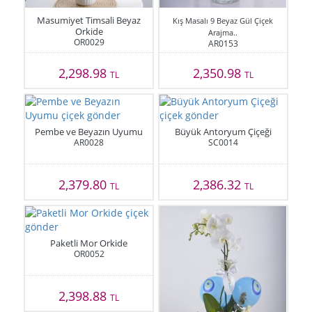
Masumiyet Timsali Beyaz
Kış Masalı 9 Beyaz Gül Çiçek
Orkide
Arajma..
OR0029
AR0153
2,298.98
2,350.98
TL
TL
Pembe ve Beyazın Uyumu
Büyük Antoryum Çiçeği
AR0028
SC0014
2,379.80
2,386.32
TL
TL
Paketli Mor Orkide
OR0052
2,398.88
TL