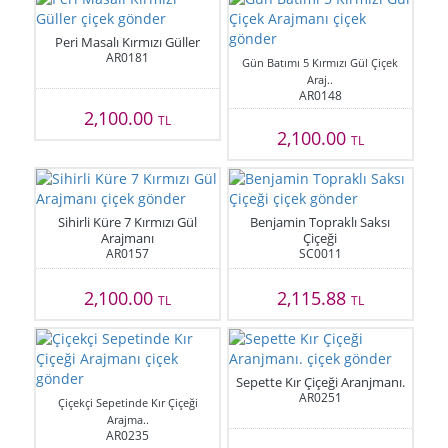
Peri Masalı Kırmızı Güller
AR0181
Gün Batımı 5 Kırmızı Gül Çiçek
Araj..
AR0148
2,100.00
TL
2,100.00
TL
Sihirli Küre 7 Kırmızı Gül
Benjamin Topraklı Saksı
Arajmanı
Çiçeği
AR0157
SC0011
2,100.00
2,115.88
TL
TL
Sepette Kır Çiçeği Aranjmanı.
AR0251
Çiçekçi Sepetinde Kır Çiçeği
Arajma..
AR0235