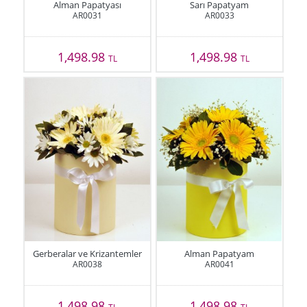
Alman Papatyası
Sarı Papatyam
AR0031
AR0033
1,498.98
1,498.98
TL
TL
Gerberalar ve Krizantemler
Alman Papatyam
AR0038
AR0041
1,498.98
1,498.98