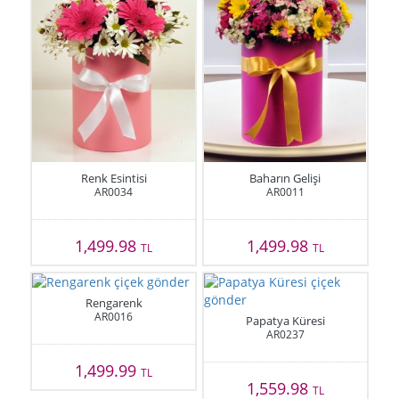
Renk Esintisi
Baharın Gelişi
AR0034
AR0011
1,499.98
1,499.98
TL
TL
Rengarenk
AR0016
Papatya Küresi
AR0237
1,499.99
TL
1,559.98
TL