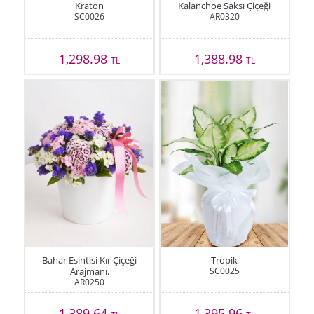
Kraton
Kalanchoe Saksı Çiçeği
SC0026
AR0320
1,298.98
1,388.98
TL
TL
Bahar Esintisi Kır Çiçeği
Tropik
Arajmanı.
SC0025
AR0250
1,389.64
1,395.96