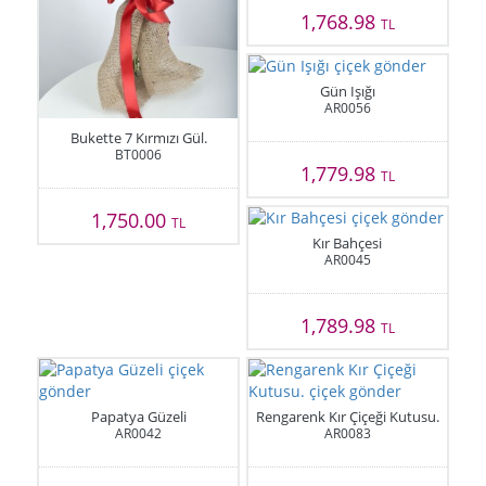
1,768.98
TL
Gün Işığı
AR0056
Bukette 7 Kırmızı Gül.
BT0006
1,779.98
TL
1,750.00
TL
Kır Bahçesi
AR0045
1,789.98
TL
Papatya Güzeli
Rengarenk Kır Çiçeği Kutusu.
AR0042
AR0083