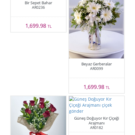
Bir Sepet Bahar
AR0236
1,699.98
TL
Beyaz Gerberalar
AR0099
1,699.98
TL
Güneş Doğuyor Kır Çiçeği
Arajmanı
AR0182