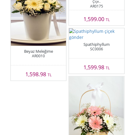
Çiçe..
AR0175
1,599.00
TL
Spathiphyllum
SC0006
Beyaz Meleğime
AR0010
1,599.98
TL
1,598.98
TL