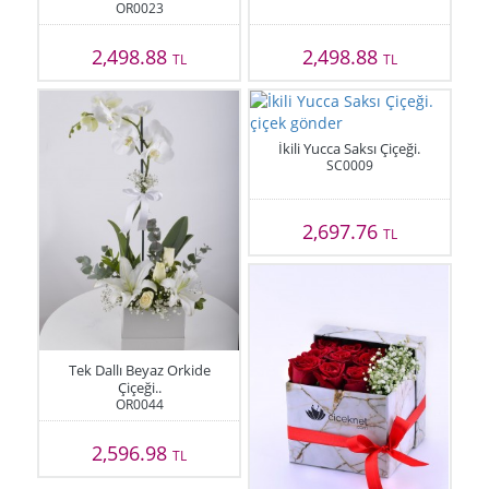
OR0023
2,498.88
2,498.88
TL
TL
İkili Yucca Saksı Çiçeği.
SC0009
2,697.76
TL
Tek Dallı Beyaz Orkide
Çiçeği..
OR0044
2,596.98
TL