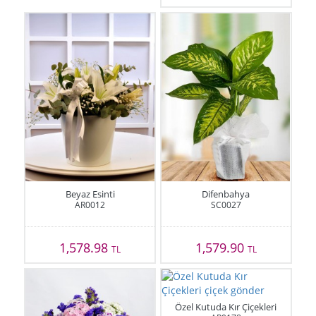
Beyaz Esinti
Difenbahya
AR0012
SC0027
1,578.98
1,579.90
TL
TL
Özel Kutuda Kır Çiçekleri