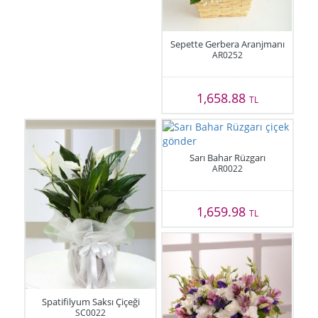
Sepette Gerbera Aranjmanı
AR0252
1,658.88
TL
Sarı Bahar Rüzgarı
AR0022
1,659.98
TL
Spatifilyum Saksı Çiçeği
SC0022