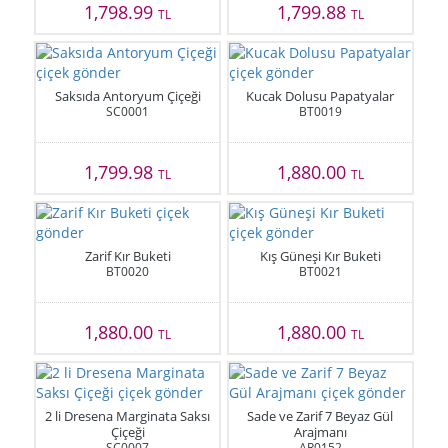
1,798.99
1,799.88
TL
TL
Saksıda Antoryum Çiçeği
Kucak Dolusu Papatyalar
SC0001
BT0019
1,799.98
1,880.00
TL
TL
Zarif Kır Buketi
Kış Güneşi Kır Buketi
BT0020
BT0021
1,880.00
1,880.00
TL
TL
2 li Dresena Marginata Saksı
Sade ve Zarif 7 Beyaz Gül
Çiçeği
Arajmanı
SC0007
AR0152