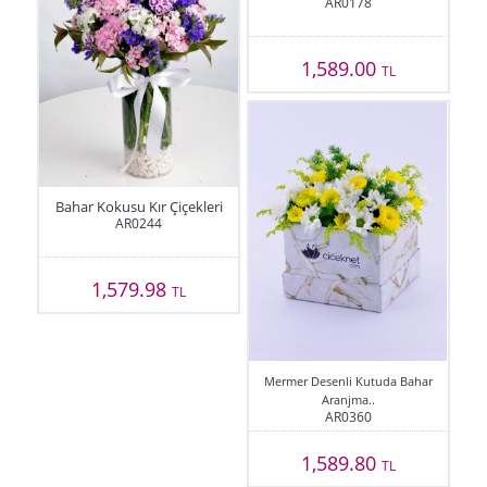
AR0178
1,589.00
TL
Bahar Kokusu Kır Çiçekleri
AR0244
1,579.98
TL
Mermer Desenli Kutuda Bahar
Aranjma..
AR0360
1,589.80
TL