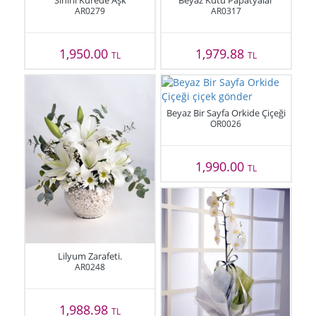
Sihirli Kürede Aşk
Beyaz Kutu Papatyalar
AR0279
AR0317
1,950.00
1,979.88
TL
TL
Beyaz Bir Sayfa Orkide Çiçeği
OR0026
1,990.00
TL
Lilyum Zarafeti.
AR0248
1,988.98
TL