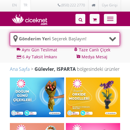
EN
TR
(850) 222 2770
Üye Girişi
Toggle
navigatio
Gönderim Yeri
Seçerek Başlayın!
Aynı Gün Teslimat
Taze Canlı Çiçek
local_shipping
local_florist
6 Ay Taksit İmkanı
Medya Mesaj
add_a_photo
Ana Sayfa
>
Gülevler, ISPARTA
bölgesindeki ürünler