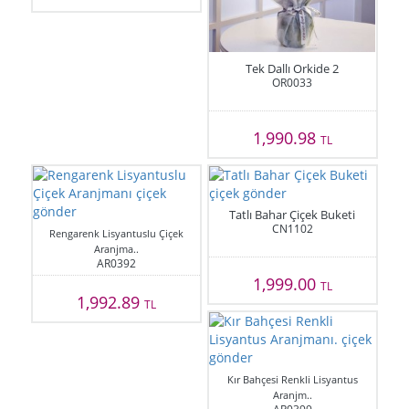
Tek Dallı Orkide 2
OR0033
1,990.98
TL
Tatlı Bahar Çiçek Buketi
CN1102
Rengarenk Lisyantuslu Çiçek
Aranjma..
AR0392
1,999.00
TL
1,992.89
TL
Kır Bahçesi Renkli Lisyantus
Aranjm..