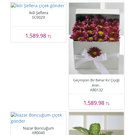
İkili Şeflera
SC0029
1,589.98
TL
Geçmişten Bir Bahar Kır Çiçeği
Aran..
AR0132
1,589.98
TL
Nazar Boncuğum
AR0040