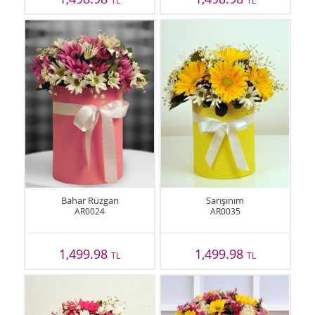
TL
TL
Bahar Rüzgarı
Sarışınım
AR0024
AR0035
1,499.98
1,499.98
TL
TL