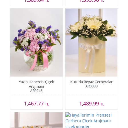
TL
TL
Yazın Habercisi Çiçek
Kutuda Beyaz Gerberalar
Arajmanı
AR0030
AR0246
1,467.77
1,489.99
TL
TL