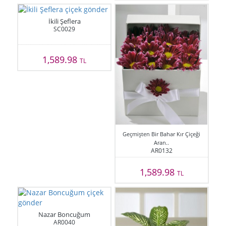
İkili Şeflera
SC0029
1,589.98
TL
Geçmişten Bir Bahar Kır Çiçeği
Aran..
AR0132
1,589.98
TL
Nazar Boncuğum
AR0040