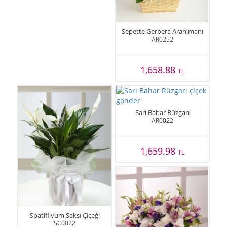
Sepette Gerbera Aranjmanı
AR0252
1,658.88
TL
Sarı Bahar Rüzgarı
AR0022
1,659.98
TL
Spatifilyum Saksı Çiçeği
SC0022