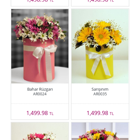
TL
TL
Bahar Rüzgarı
Sarışınım
AR0024
AR0035
1,499.98
1,499.98
TL
TL