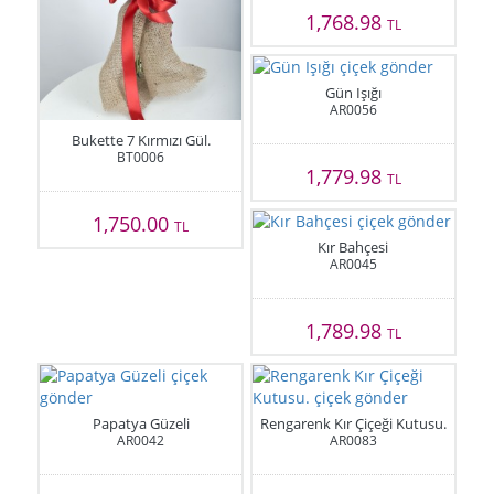
1,768.98
TL
Gün Işığı
AR0056
Bukette 7 Kırmızı Gül.
BT0006
1,779.98
TL
1,750.00
TL
Kır Bahçesi
AR0045
1,789.98
TL
Papatya Güzeli
Rengarenk Kır Çiçeği Kutusu.
AR0042
AR0083