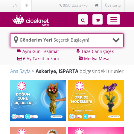
EN
TR
(850) 222 2770
Üye Girişi
Toggle
navigatio
Gönderim Yeri
Seçerek Başlayın!
Aynı Gün Teslimat
Taze Canlı Çiçek
local_shipping
local_florist
6 Ay Taksit İmkanı
Medya Mesaj
add_a_photo
Ana Sayfa
>
Askeriye, ISPARTA
bölgesindeki ürünler