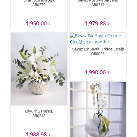
Sihirli Kürede Aşk
Beyaz Kutu Papatyalar
AR0279
AR0317
1,950.00
1,979.88
TL
TL
Beyaz Bir Sayfa Orkide Çiçeği
OR0026
1,990.00
TL
Lilyum Zarafeti.
AR0248
1,988.98
TL