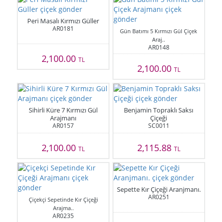
Peri Masalı Kırmızı Güller
AR0181
Gün Batımı 5 Kırmızı Gül Çiçek
Araj..
AR0148
2,100.00
TL
2,100.00
TL
Sihirli Küre 7 Kırmızı Gül
Benjamin Topraklı Saksı
Arajmanı
Çiçeği
AR0157
SC0011
2,100.00
2,115.88
TL
TL
Sepette Kır Çiçeği Aranjmanı.
AR0251
Çiçekçi Sepetinde Kır Çiçeği
Arajma..
AR0235