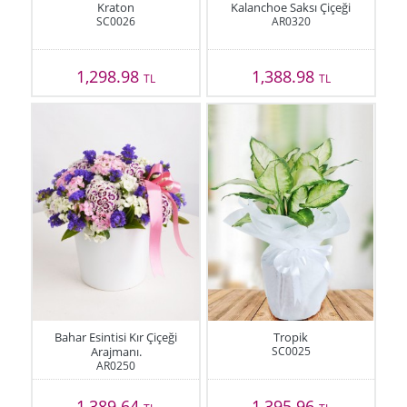
Kraton
Kalanchoe Saksı Çiçeği
SC0026
AR0320
1,298.98
1,388.98
TL
TL
Bahar Esintisi Kır Çiçeği
Tropik
Arajmanı.
SC0025
AR0250
1,389.64
1,395.96