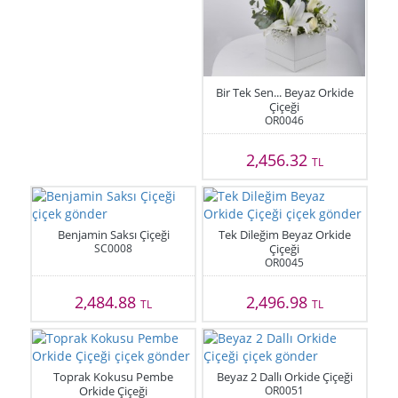
Bir Tek Sen... Beyaz Orkide
Çiçeği
OR0046
2,456.32
TL
Benjamin Saksı Çiçeği
Tek Dileğim Beyaz Orkide
SC0008
Çiçeği
OR0045
2,484.88
2,496.98
TL
TL
Toprak Kokusu Pembe
Beyaz 2 Dallı Orkide Çiçeği
Orkide Çiçeği
OR0051