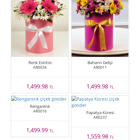
Renk Esintisi
Baharın Gelişi
AR0034
AR0011
1,499.98
1,499.98
TL
TL
Rengarenk
AR0016
Papatya Küresi
AR0237
1,499.99
TL
1,559.98
TL