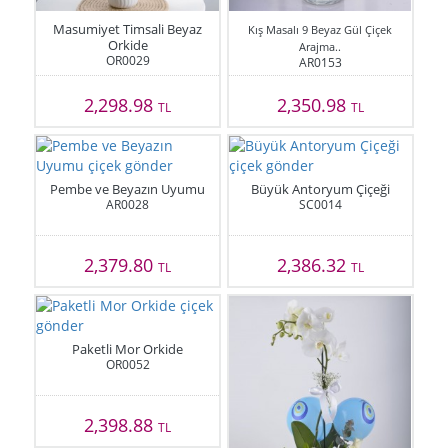
Masumiyet Timsali Beyaz
Kış Masalı 9 Beyaz Gül Çiçek
Orkide
Arajma..
OR0029
AR0153
2,298.98
2,350.98
TL
TL
Pembe ve Beyazın Uyumu
Büyük Antoryum Çiçeği
AR0028
SC0014
2,379.80
2,386.32
TL
TL
Paketli Mor Orkide
OR0052
2,398.88
TL