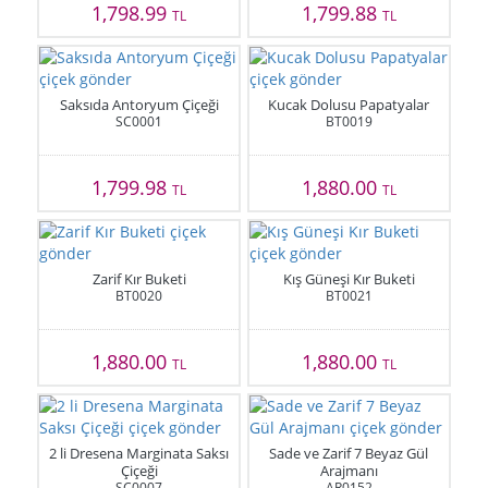
1,798.99
1,799.88
TL
TL
Saksıda Antoryum Çiçeği
Kucak Dolusu Papatyalar
SC0001
BT0019
1,799.98
1,880.00
TL
TL
Zarif Kır Buketi
Kış Güneşi Kır Buketi
BT0020
BT0021
1,880.00
1,880.00
TL
TL
2 li Dresena Marginata Saksı
Sade ve Zarif 7 Beyaz Gül
Çiçeği
Arajmanı
SC0007
AR0152