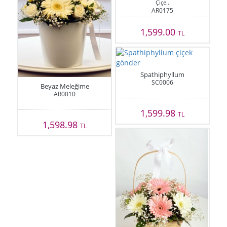
Çiçe..
AR0175
1,599.00
TL
Spathiphyllum
SC0006
Beyaz Meleğime
AR0010
1,599.98
TL
1,598.98
TL