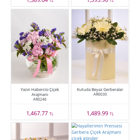
TL
TL
Yazın Habercisi Çiçek
Kutuda Beyaz Gerberalar
Arajmanı
AR0030
AR0246
1,467.77
1,489.99
TL
TL