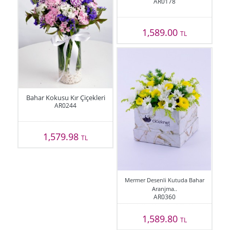
AR0178
1,589.00
TL
Bahar Kokusu Kır Çiçekleri
AR0244
1,579.98
TL
Mermer Desenli Kutuda Bahar
Aranjma..
AR0360
1,589.80
TL