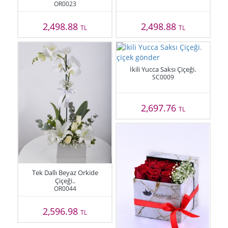
OR0023
2,498.88
2,498.88
TL
TL
İkili Yucca Saksı Çiçeği.
SC0009
2,697.76
TL
Tek Dallı Beyaz Orkide
Çiçeği..
OR0044
2,596.98
TL