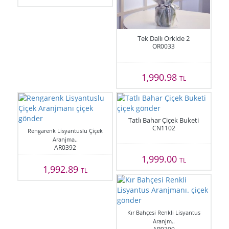
Tek Dallı Orkide 2
OR0033
1,990.98
TL
Tatlı Bahar Çiçek Buketi
CN1102
Rengarenk Lisyantuslu Çiçek
Aranjma..
AR0392
1,999.00
TL
1,992.89
TL
Kır Bahçesi Renkli Lisyantus
Aranjm..