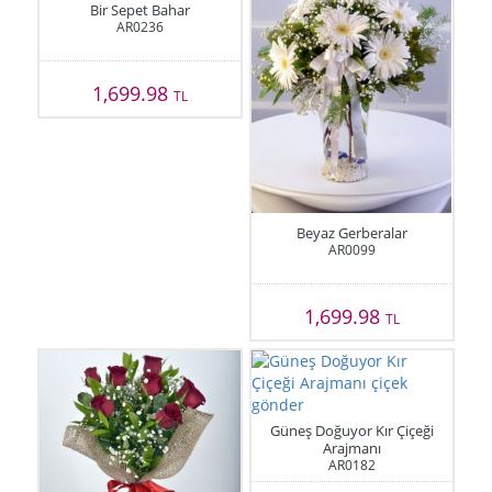
Bir Sepet Bahar
AR0236
1,699.98
TL
Beyaz Gerberalar
AR0099
1,699.98
TL
Güneş Doğuyor Kır Çiçeği
Arajmanı
AR0182