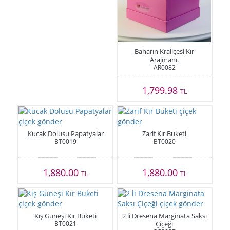
Baharın Kraliçesi Kır
Arajmanı.
AR0082
1,799.98
TL
Kucak Dolusu Papatyalar
Zarif Kır Buketi
BT0019
BT0020
1,880.00
1,880.00
TL
TL
Kış Güneşi Kır Buketi
2 li Dresena Marginata Saksı
BT0021
Çiçeği