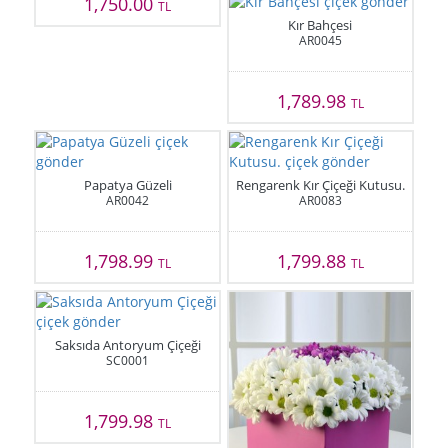
1,750.00
TL
Kır Bahçesi
AR0045
1,789.98
TL
Papatya Güzeli
Rengarenk Kır Çiçeği Kutusu.
AR0042
AR0083
1,798.99
1,799.88
TL
TL
Saksıda Antoryum Çiçeği
SC0001
1,799.98
TL