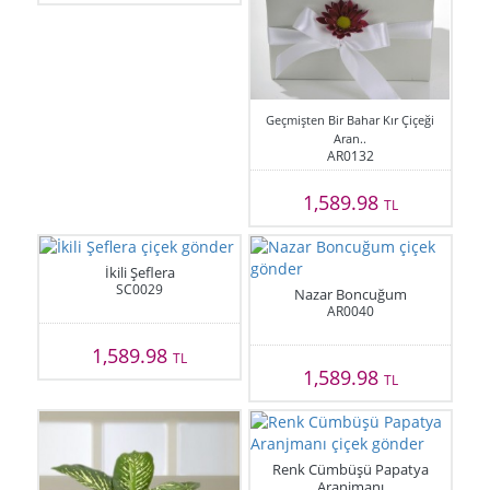
Geçmişten Bir Bahar Kır Çiçeği
Aran..
AR0132
1,589.98
TL
İkili Şeflera
SC0029
Nazar Boncuğum
AR0040
1,589.98
TL
1,589.98
TL
Renk Cümbüşü Papatya
Aranjmanı