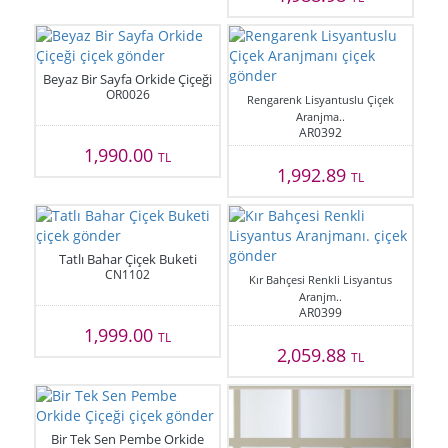
Beyaz Bir Sayfa Orkide Çiçeği
OR0026
Rengarenk Lisyantuslu Çiçek
Aranjma..
AR0392
1,990.00
TL
1,992.89
TL
Tatlı Bahar Çiçek Buketi
CN1102
Kır Bahçesi Renkli Lisyantus
Aranjm..
AR0399
1,999.00
TL
2,059.88
TL
Bir Tek Sen Pembe Orkide