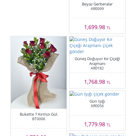
Beyaz Gerberalar
AR0099
1,699.98
TL
Güneş Doğuyor Kır Çiçeği
Arajmanı
AR0182
1,768.98
TL
Gün Işığı
AR0056
Bukette 7 Kırmızı Gül.
BT0006
1,779.98
TL