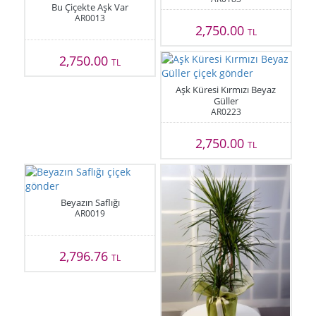
Bu Çiçekte Aşk Var
AR0013
2,750.00
TL
2,750.00
TL
Aşk Küresi Kırmızı Beyaz
Güller
AR0223
2,750.00
TL
Beyazın Saflığı
AR0019
2,796.76
TL