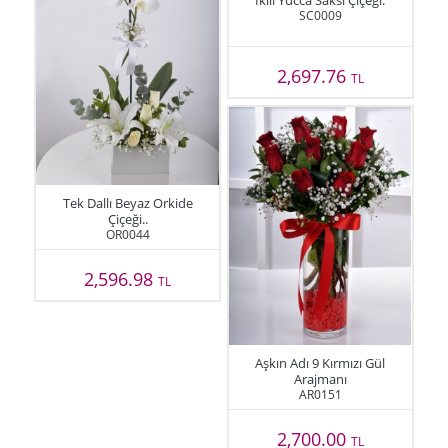
İkili Yucca Saksı Çiçeği.
SC0009
2,697.76
TL
Tek Dallı Beyaz Orkide
Çiçeği..
OR0044
2,596.98
TL
Aşkın Adı 9 Kırmızı Gül
Arajmanı
AR0151
2,700.00
TL