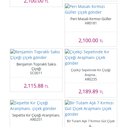
2,100.00
TL
Peri Masalı Kırmızı Güller
AR0181
2,100.00
TL
Benjamin Topraklı Saksı
Çiçeği
Çiçekçi Sepetinde Kır Çiçeği
SC0011
Arajma..
AR0235
2,115.88
TL
2,189.89
TL
Sepette Kır Çiçeği Aranjmanı.
AR0251
Bir Tutam Aşk 7 Kırmızı Gül Çiçek
A..