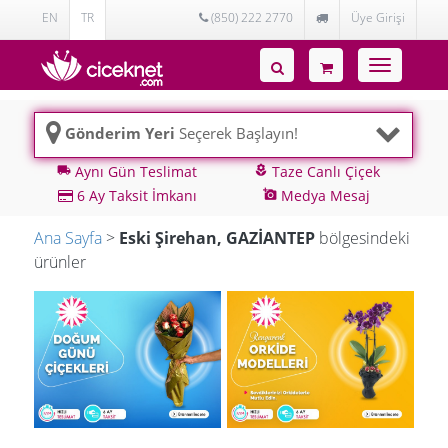
EN
TR
(850) 222 2770
Üye Girişi
Toggle
navigatio
Gönderim Yeri
Seçerek Başlayın!
Aynı Gün Teslimat
Taze Canlı Çiçek
local_shipping
local_florist
6 Ay Taksit İmkanı
Medya Mesaj
add_a_photo
Ana Sayfa
>
Eski Şirehan, GAZİANTEP
bölgesindeki
ürünler