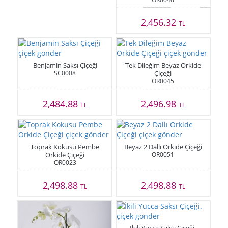
2,456.32
TL
Benjamin Saksı Çiçeği
Tek Dileğim Beyaz Orkide
SC0008
Çiçeği
OR0045
2,484.88
2,496.98
TL
TL
Toprak Kokusu Pembe
Beyaz 2 Dallı Orkide Çiçeği
Orkide Çiçeği
OR0051
OR0023
2,498.88
2,498.88
TL
TL