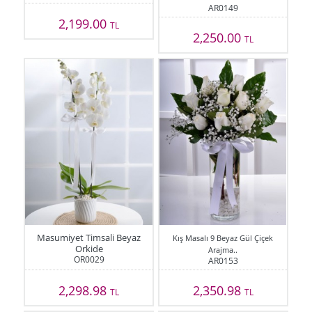
AR0149
2,199.00
TL
2,250.00
TL
Masumiyet Timsali Beyaz
Kış Masalı 9 Beyaz Gül Çiçek
Orkide
Arajma..
OR0029
AR0153
2,298.98
2,350.98
TL
TL