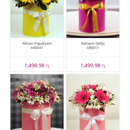
Alman Papatyam
Baharın Gelişi
AR0041
AR0011
1,498.98
1,499.98
TL
TL