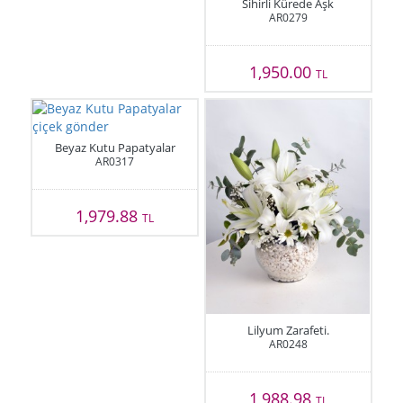
Sihirli Kürede Aşk
AR0279
1,950.00
TL
Beyaz Kutu Papatyalar
AR0317
1,979.88
TL
Lilyum Zarafeti.
AR0248
1,988.98
TL