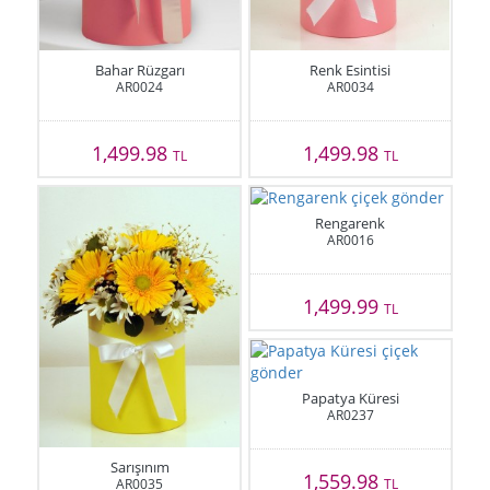
Bahar Rüzgarı
Renk Esintisi
AR0024
AR0034
1,499.98
1,499.98
TL
TL
Rengarenk
AR0016
1,499.99
TL
Papatya Küresi
AR0237
Sarışınım
1,559.98
AR0035
TL