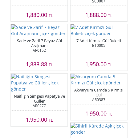
SC0007
1,880.00
1,888.00
TL
TL
Sade ve Zarif 7 Beyaz Gül
7 Adet Kırmızı Gül Buketi
Arajmanı
BT0005
AR0152
1,888.88
1,950.00
TL
TL
Akvaryum Camda 5 Kırmızı
Gül
Naifliğin Simgesi Papatya ve
AR0387
Güller
AR0277
1,950.00
TL
1,950.00
TL