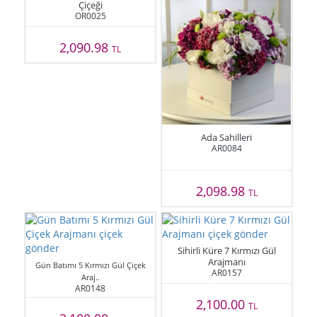
Çiçeği
OR0025
2,090.98
TL
Ada Sahilleri
AR0084
2,098.98
TL
Sihirli Küre 7 Kırmızı Gül
Arajmanı
Gün Batımı 5 Kırmızı Gül Çiçek
AR0157
Araj..
AR0148
2,100.00
TL