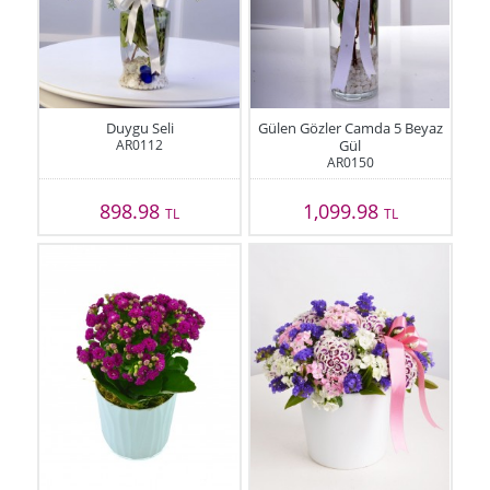
Duygu Seli
Gülen Gözler Camda 5 Beyaz
AR0112
Gül
AR0150
898.98
1,099.98
TL
TL