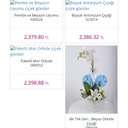
Pembe ve Beyazın Uyumu
Büyük Antoryum Çiçeği
AR0028
SC0014
2,379.80
2,386.32
TL
TL
Paketli Mor Orkide
OR0052
2,398.88
TL
Bir Tek Sen... Beyaz Orkide
Çiçeği
OR0046