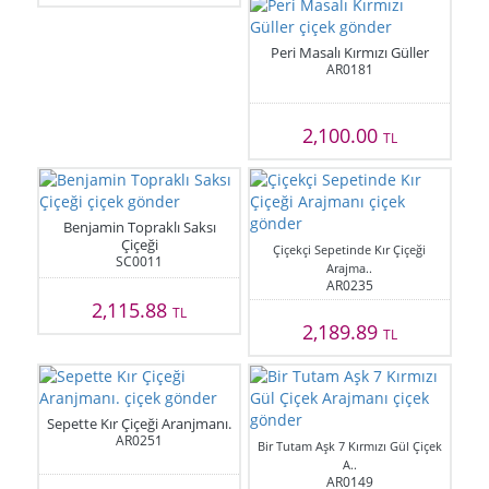
Peri Masalı Kırmızı Güller
AR0181
2,100.00
TL
Benjamin Topraklı Saksı
Çiçeği
Çiçekçi Sepetinde Kır Çiçeği
SC0011
Arajma..
AR0235
2,115.88
TL
2,189.89
TL
Sepette Kır Çiçeği Aranjmanı.
AR0251
Bir Tutam Aşk 7 Kırmızı Gül Çiçek
A..
AR0149