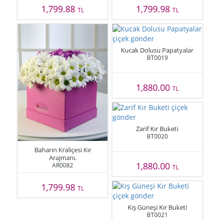
1,799.88
1,799.98
TL
TL
Kucak Dolusu Papatyalar
BT0019
1,880.00
TL
Zarif Kır Buketi
BT0020
Baharın Kraliçesi Kır
Arajmanı.
1,880.00
AR0082
TL
1,799.98
TL
Kış Güneşi Kır Buketi
BT0021