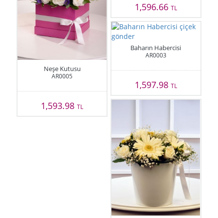
1,596.66
TL
Baharın Habercisi
AR0003
Neşe Kutusu
AR0005
1,597.98
TL
1,593.98
TL