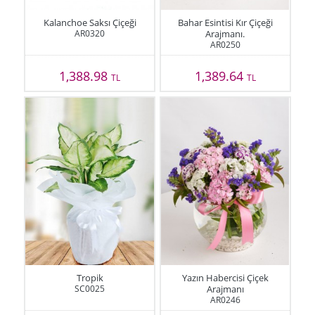
Kalanchoe Saksı Çiçeği
Bahar Esintisi Kır Çiçeği
AR0320
Arajmanı.
AR0250
1,388.98
1,389.64
TL
TL
Tropik
Yazın Habercisi Çiçek
SC0025
Arajmanı
AR0246