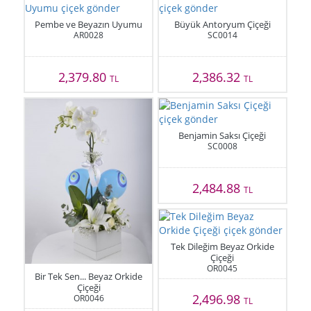
Pembe ve Beyazın Uyumu
Büyük Antoryum Çiçeği
AR0028
SC0014
2,379.80
2,386.32
TL
TL
Benjamin Saksı Çiçeği
SC0008
2,484.88
TL
Tek Dileğim Beyaz Orkide
Çiçeği
OR0045
Bir Tek Sen... Beyaz Orkide
Çiçeği
2,496.98
OR0046
TL