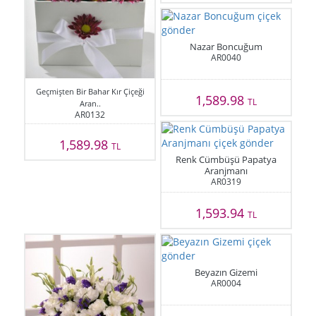
Nazar Boncuğum
AR0040
Geçmişten Bir Bahar Kır Çiçeği
1,589.98
TL
Aran..
AR0132
1,589.98
TL
Renk Cümbüşü Papatya
Aranjmanı
AR0319
1,593.94
TL
Beyazın Gizemi
AR0004