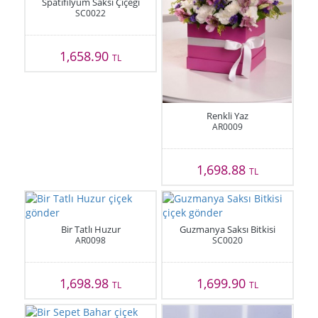
Spatifilyum Saksı Çiçeği
SC0022
1,658.90
TL
Renkli Yaz
AR0009
1,698.88
TL
Bir Tatlı Huzur
Guzmanya Saksı Bitkisi
AR0098
SC0020
1,698.98
1,699.90
TL
TL