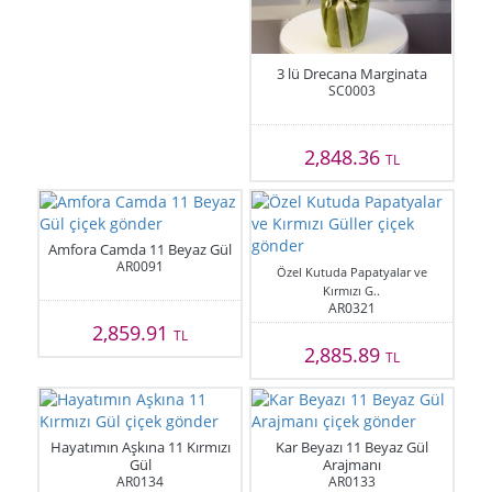
3 lü Drecana Marginata
SC0003
2,848.36
TL
Amfora Camda 11 Beyaz Gül
AR0091
Özel Kutuda Papatyalar ve
Kırmızı G..
AR0321
2,859.91
TL
2,885.89
TL
Hayatımın Aşkına 11 Kırmızı
Kar Beyazı 11 Beyaz Gül
Gül
Arajmanı
AR0134
AR0133