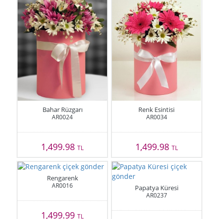
Bahar Rüzgarı
Renk Esintisi
AR0024
AR0034
1,499.98
1,499.98
TL
TL
Rengarenk
AR0016
Papatya Küresi
AR0237
1,499.99
TL