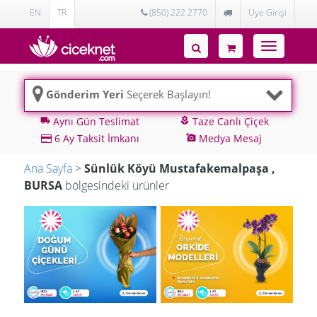
EN
TR
(850) 222 2770
Üye Girişi
Toggle
navigatio
Gönderim Yeri
Seçerek Başlayın!
Aynı Gün Teslimat
Taze Canlı Çiçek
local_shipping
local_florist
6 Ay Taksit İmkanı
Medya Mesaj
add_a_photo
Ana Sayfa
>
Sünlük Köyü Mustafakemalpaşa ,
BURSA
bölgesindeki ürünler