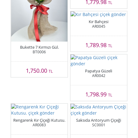
1,779.98
TL
Kır Bahçesi
AR0045
1,789.98
TL
Bukette 7 Kırmızı Gül.
BT0006
1,750.00
Papatya Güzeli
TL
AR0042
1,798.99
TL
Rengarenk Kır Çiçeği Kutusu.
Saksıda Antoryum Çiçeği
AR0083
SC0001