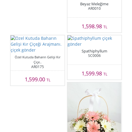
Beyaz Meleğime
AR0010
1,598.98
TL
Spathiphyllum
SC0006
Özel Kutuda Baharın Gelişi Kır
Çiçe..
AR0175
1,599.98
TL
1,599.00
TL