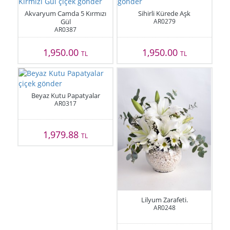
Akvaryum Camda 5 Kırmızı
Sihirli Kürede Aşk
Gül
AR0279
AR0387
1,950.00
1,950.00
TL
TL
Beyaz Kutu Papatyalar
AR0317
1,979.88
TL
Lilyum Zarafeti.
AR0248