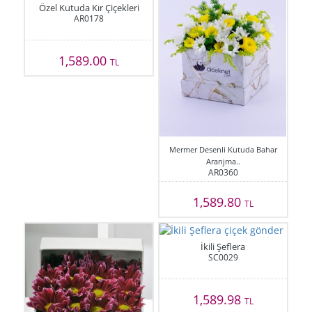
Özel Kutuda Kır Çiçekleri
AR0178
1,589.00
TL
Mermer Desenli Kutuda Bahar
Aranjma..
AR0360
1,589.80
TL
İkili Şeflera
SC0029
1,589.98
TL