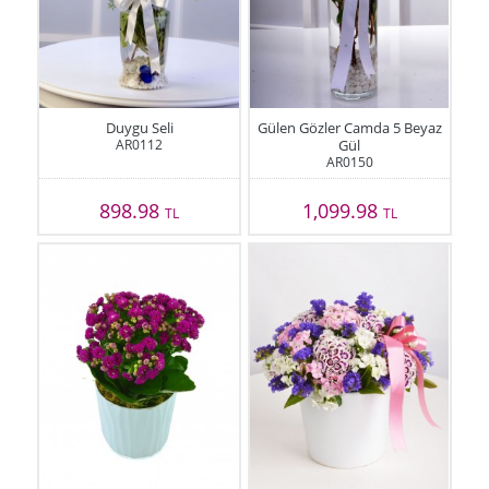
Duygu Seli
Gülen Gözler Camda 5 Beyaz
AR0112
Gül
AR0150
898.98
1,099.98
TL
TL