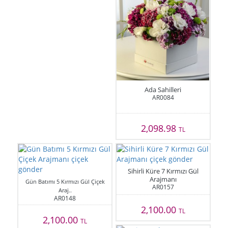
Ada Sahilleri
AR0084
2,098.98
TL
Sihirli Küre 7 Kırmızı Gül
Arajmanı
Gün Batımı 5 Kırmızı Gül Çiçek
AR0157
Araj..
AR0148
2,100.00
TL
2,100.00
TL