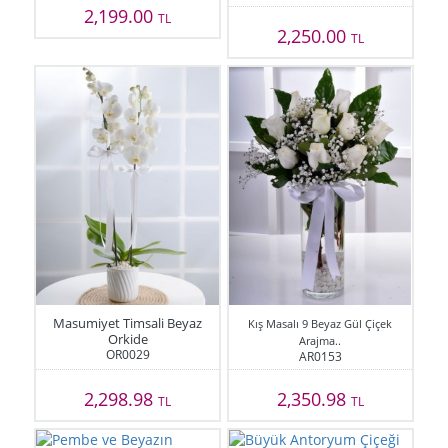
2,199.00
TL
2,250.00
TL
Masumiyet Timsali Beyaz
Kış Masalı 9 Beyaz Gül Çiçek
Orkide
Arajma..
OR0029
AR0153
2,298.98
2,350.98
TL
TL