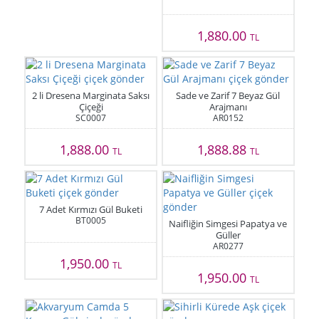
1,880.00
TL
2 li Dresena Marginata Saksı
Sade ve Zarif 7 Beyaz Gül
Çiçeği
Arajmanı
SC0007
AR0152
1,888.00
1,888.88
TL
TL
7 Adet Kırmızı Gül Buketi
BT0005
Naifliğin Simgesi Papatya ve
Güller
AR0277
1,950.00
TL
1,950.00
TL