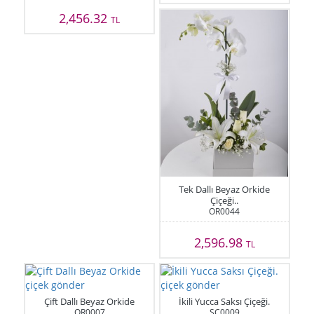
2,456.32
TL
Tek Dallı Beyaz Orkide
Çiçeği..
OR0044
2,596.98
TL
Çift Dallı Beyaz Orkide
İkili Yucca Saksı Çiçeği.
OR0007
SC0009