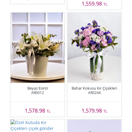
1,559.98
TL
Beyaz Esinti
Bahar Kokusu Kır Çiçekleri
AR0012
AR0244
1,578.98
1,579.98
TL
TL