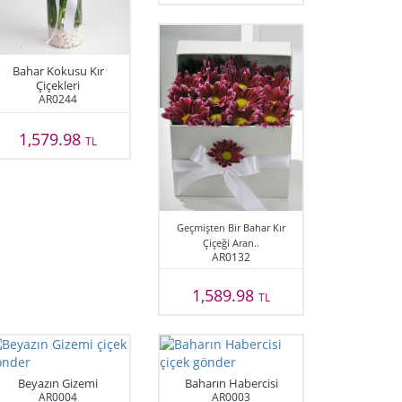
Bahar Kokusu Kır
Çiçekleri
AR0244
1,579.98
TL
Geçmişten Bir Bahar Kır
Çiçeği Aran..
AR0132
1,589.98
TL
Beyazın Gizemi
Baharın Habercisi
AR0004
AR0003