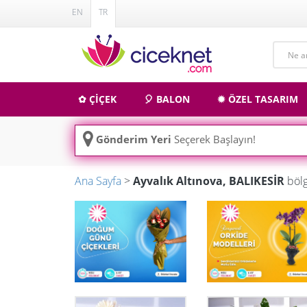
EN
TR
✿ ÇİÇEK
🎈 BALON
✹ ÖZEL TASARIM
Gönderim Yeri
Seçerek Başlayın!
Ana Sayfa
>
Ayvalık Altınova, BALIKESİR
bölg