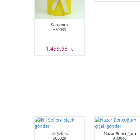
Sarışınım
AR0035
1,499.98
TL
İkili Şeflera
Nazar Boncuğum
SC0029
AR0040