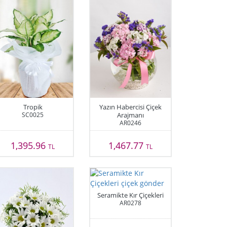
Tropik
Yazın Habercisi Çiçek
SC0025
Arajmanı
AR0246
1,395.96
1,467.77
TL
TL
Seramikte Kır Çiçekleri
AR0278