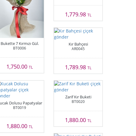
1,779.98
TL
Bukette 7 Kırmızı Gül.
Kır Bahçesi
BT0006
AR0045
1,750.00
1,789.98
TL
TL
Zarif Kır Buketi
BT0020
ucak Dolusu Papatyalar
BT0019
1,880.00
TL
1,880.00
TL