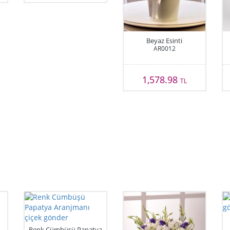
Beyaz Esinti
AR0012
1,578.98
TL
Renk Cümbüşü Papatya