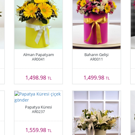
Alman Papatyam
Baharın Gelişi
AR0041
AR0011
1,498.98
1,499.98
TL
TL
Papatya Küresi
AR0237
1,559.98
TL