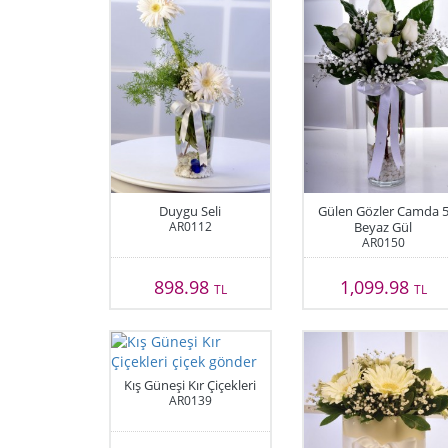
Duygu Seli
Gülen Gözler Camda 
AR0112
Beyaz Gül
AR0150
898.98
1,099.98
TL
TL
Kış Güneşi Kır Çiçekleri
AR0139