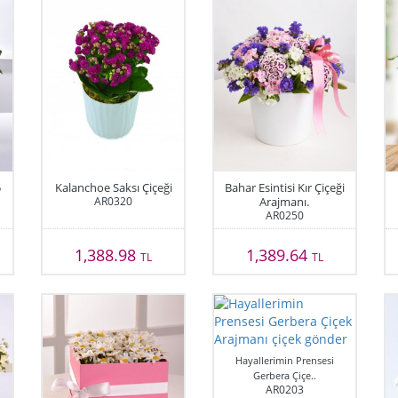
5
Kalanchoe Saksı Çiçeği
Bahar Esintisi Kır Çiçeği
AR0320
Arajmanı.
AR0250
1,388.98
1,389.64
TL
TL
Hayallerimin Prensesi
Gerbera Çiçe..
AR0203