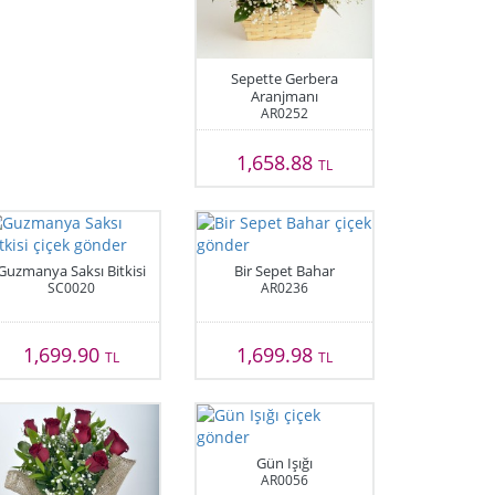
Sepette Gerbera
Aranjmanı
AR0252
1,658.88
TL
Guzmanya Saksı Bitkisi
Bir Sepet Bahar
SC0020
AR0236
1,699.90
1,699.98
TL
TL
Gün Işığı
AR0056