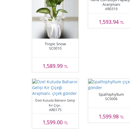
Aranjmanı
AR0319
1,593.94
TL
Tropic Snow
SC0010
1,589.99
TL
Spathiphyllum
SC0006
Özel Kutuda Baharın Gelişi
Kır Çiçe..
AR0175
1,599.98
TL
1,599.00
TL