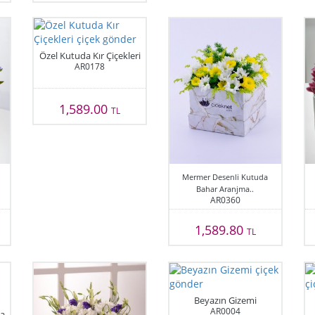
Özel Kutuda Kır Çiçekleri
AR0178
1,589.00
TL
Mermer Desenli Kutuda
Bahar Aranjma..
AR0360
1,589.80
TL
Beyazın Gizemi
AR0004
a