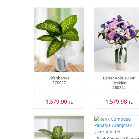
Difenbahya
Bahar Kokusu Kır
SC0027
Çiçekleri
AR0244
1,579.90
1,579.98
TL
TL
Renk Cümbüşü Papaty