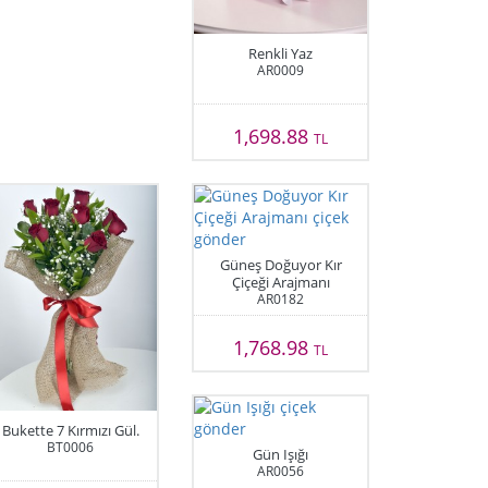
Renkli Yaz
AR0009
1,698.88
TL
Güneş Doğuyor Kır
Çiçeği Arajmanı
AR0182
1,768.98
TL
Bukette 7 Kırmızı Gül.
BT0006
Gün Işığı
AR0056