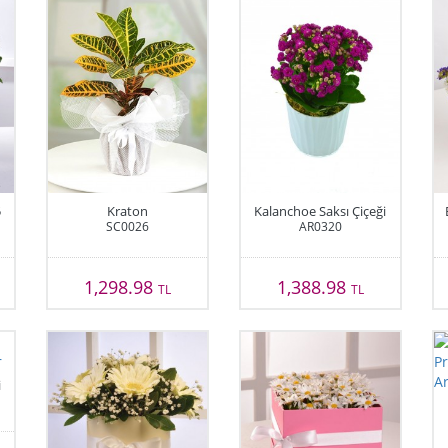
5
Kraton
Kalanchoe Saksı Çiçeği
SC0026
AR0320
1,298.98
1,388.98
TL
TL
i