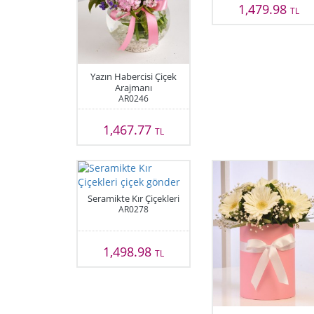
1,479.98
TL
Yazın Habercisi Çiçek
Arajmanı
AR0246
1,467.77
TL
Seramikte Kır Çiçekleri
AR0278
1,498.98
TL