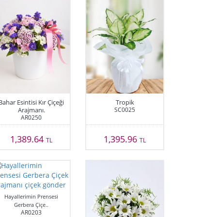
Bahar Esintisi Kır Çiçeği
Tropik
Arajmanı.
SC0025
AR0250
1,389.64
1,395.96
TL
TL
Hayallerimin Prensesi
Gerbera Çiçe..
AR0203