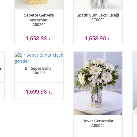
Sepette Gerbera
Spatifilyum Saksı Çiçeği
Aranjmanı
SC0022
AR0252
1,658.88
1,658.90
TL
TL
i
Bir Sepet Bahar
AR0236
1,699.98
TL
Beyaz Gerberalar
AR0099