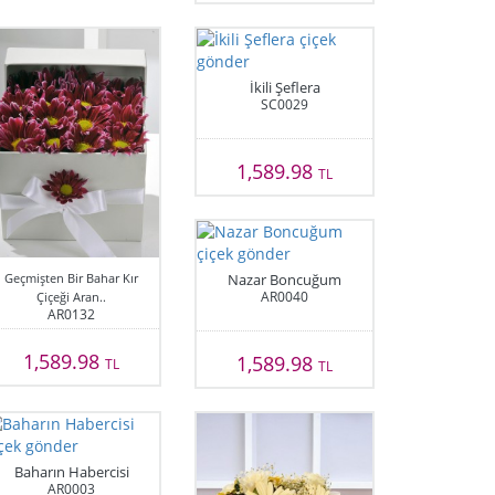
İkili Şeflera
SC0029
1,589.98
TL
Geçmişten Bir Bahar Kır
Nazar Boncuğum
AR0040
Çiçeği Aran..
AR0132
1,589.98
1,589.98
TL
TL
Baharın Habercisi
AR0003