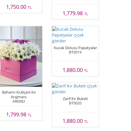
1,750.00
TL
1,779.98
TL
Kucak Dolusu Papatyalar
BT0019
1,880.00
TL
Baharın Kraliçesi Kır
Arajmanı.
Zarif Kır Buketi
AR0082
BT0020
1,799.98
TL
1,880.00
TL