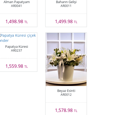
Alman Papatyam
Baharın Gelişi
AR0041
AR0011
1,498.98
1,499.98
TL
TL
Papatya Küresi
AR0237
1,559.98
TL
Beyaz Esinti
AR0012
1,578.98
TL