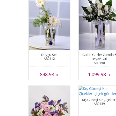
Duygu Seli
Gülen Gözler Camda 
AR0112
Beyaz Gül
AR0150
898.98
1,099.98
TL
TL
Kış Güneşi Kır Çiçekler
AR0139