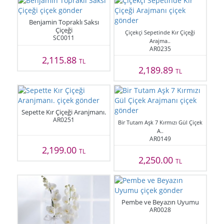
Benjamin Topraklı Saksı
Çiçeği
Çiçekçi Sepetinde Kır Çiçeği
SC0011
Arajma..
AR0235
2,115.88
TL
2,189.89
TL
Sepette Kır Çiçeği Aranjmanı.
AR0251
Bir Tutam Aşk 7 Kırmızı Gül Çiçek
A..
AR0149
2,199.00
TL
2,250.00
TL
Pembe ve Beyazın Uyumu
AR0028