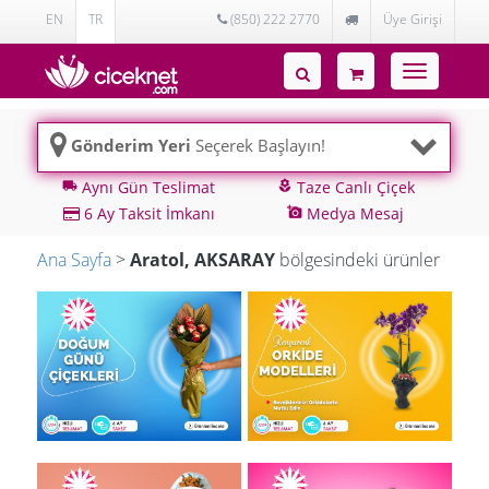
EN
TR
(850) 222 2770
Üye Girişi
Toggle
navigatio
Gönderim Yeri
Seçerek Başlayın!
Aynı Gün Teslimat
Taze Canlı Çiçek
local_shipping
local_florist
6 Ay Taksit İmkanı
Medya Mesaj
add_a_photo
Ana Sayfa
>
Aratol, AKSARAY
bölgesindeki ürünler