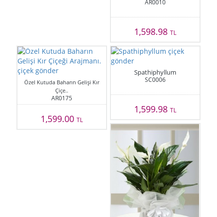
AR0010
1,598.98
TL
Spathiphyllum
SC0006
Özel Kutuda Baharın Gelişi Kır
Çiçe..
AR0175
1,599.98
TL
1,599.00
TL