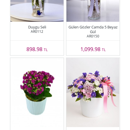
Duygu Seli
Gülen Gözler Camda 5 Beyaz
AR0112
Gül
AR0150
898.98
1,099.98
TL
TL