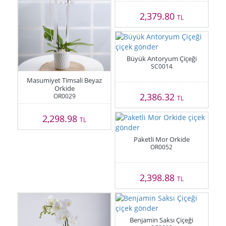
2,379.80
TL
Büyük Antoryum Çiçeği
SC0014
Masumiyet Timsali Beyaz
Orkide
2,386.32
OR0029
TL
2,298.98
TL
Paketli Mor Orkide
OR0052
2,398.88
TL
Benjamin Saksı Çiçeği