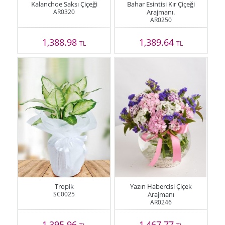
Kalanchoe Saksı Çiçeği
Bahar Esintisi Kır Çiçeği
AR0320
Arajmanı.
AR0250
1,388.98
1,389.64
TL
TL
Tropik
Yazın Habercisi Çiçek
SC0025
Arajmanı
AR0246
1,395.96
1,467.77