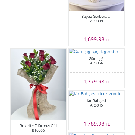
Beyaz Gerberalar
AR0099
1,699.98
TL
Gün Işığı
AR0056
1,779.98
TL
Kır Bahçesi
AR0045
1,789.98
TL
Bukette 7 Kırmızı Gül.
BT0006