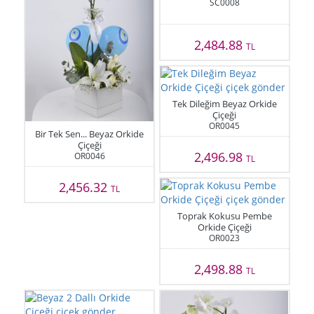
SC0008
2,484.88
TL
Tek Dileğim Beyaz Orkide
Çiçeği
OR0045
Bir Tek Sen... Beyaz Orkide
Çiçeği
2,496.98
OR0046
TL
2,456.32
TL
Toprak Kokusu Pembe
Orkide Çiçeği
OR0023
2,498.88
TL