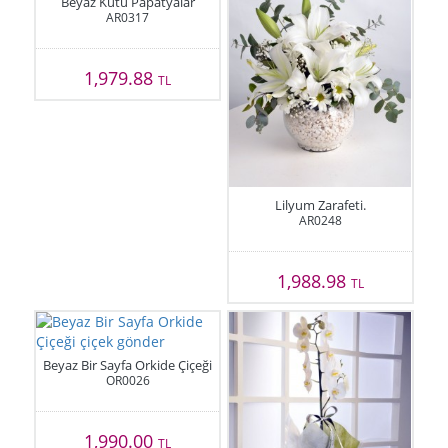
Beyaz Kutu Papatyalar
AR0317
1,979.88
TL
Lilyum Zarafeti.
AR0248
1,988.98
TL
Beyaz Bir Sayfa Orkide Çiçeği
OR0026
1,990.00
TL