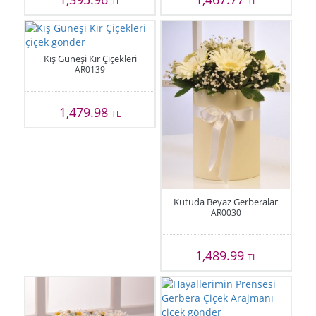
TL
TL
Kış Güneşi Kır Çiçekleri
AR0139
1,479.98
TL
Kutuda Beyaz Gerberalar
AR0030
1,489.99
TL