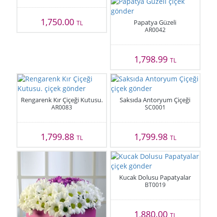
1,750.00
Papatya Güzeli
TL
AR0042
1,798.99
TL
Rengarenk Kır Çiçeği Kutusu.
Saksıda Antoryum Çiçeği
AR0083
SC0001
1,799.88
1,799.98
TL
TL
Kucak Dolusu Papatyalar
BT0019
1,880.00
TL