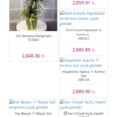
2,859.91
TL
Özel Kutuda Papatyalar ve
Kırmızı G..
3 lü Drecana Marginata
AR0321
SC0003
2,885.89
TL
2,848.36
TL
Hayatımın Aşkına 11 Kırmızı
Gül
AR0134
2,889.90
TL
Kar Beyazı 11 Beyaz Gül
Sarı Cinyalı Açılış Sepeti