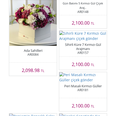
Gün Batımı 5 Kırmızı Gül Çiçek
Araj..
AR0148
2,100.00
TL
Sihirli Küre 7 Kırmızı Gül
Arajmanı
Ada Sahilleri
AR0157
AR0084
2,100.00
TL
2,098.98
TL
Peri Masalı Kırmızı Güller
AR0181
2,100.00
TL