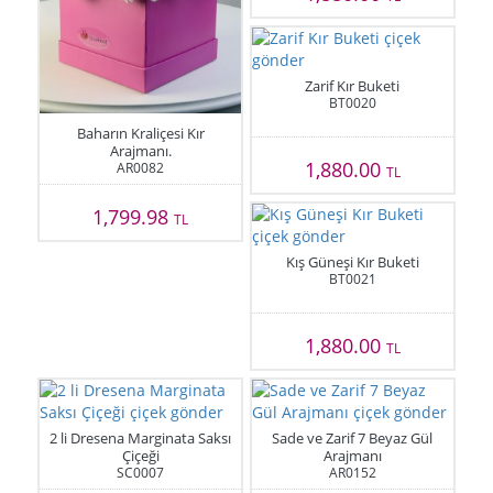
Zarif Kır Buketi
BT0020
Baharın Kraliçesi Kır
Arajmanı.
1,880.00
AR0082
TL
1,799.98
TL
Kış Güneşi Kır Buketi
BT0021
1,880.00
TL
2 li Dresena Marginata Saksı
Sade ve Zarif 7 Beyaz Gül
Çiçeği
Arajmanı
SC0007
AR0152