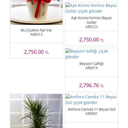
Aşk Küresi Kırmızı Beyaz
Güller
AR0223
Bu Çiçekte Aşk Var
AR0013
2,750.00
TL
2,750.00
TL
Beyazın Saflığı
AR0019
2,796.76
TL
Amfora Camda 11 Beyaz Gül
AR0091