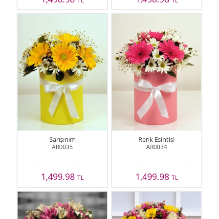
TL
TL
Sarışınım
Renk Esintisi
AR0035
AR0034
1,499.98
1,499.98
TL
TL