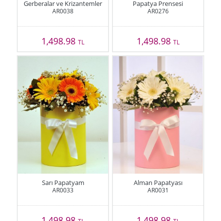
Gerberalar ve Krizantemler
Papatya Prensesi
AR0038
AR0276
1,498.98
1,498.98
TL
TL
Sarı Papatyam
Alman Papatyası
AR0033
AR0031
1,498.98
1,498.98