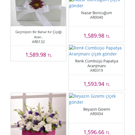
Nazar Boncuğum
AR0040
Geçmişten Bir Bahar Kır Çiçeği
1,589.98
TL
Aran..
AR0132
1,589.98
TL
Renk Cümbüşü Papatya
Aranjmanı
AR0319
1,593.94
TL
Beyazın Gizemi
AR0004
1,596.66
TL