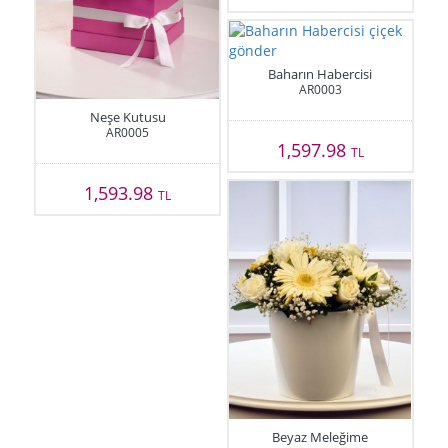
Baharın Habercisi
AR0003
Neşe Kutusu
AR0005
1,597.98
TL
1,593.98
TL
Beyaz Meleğime