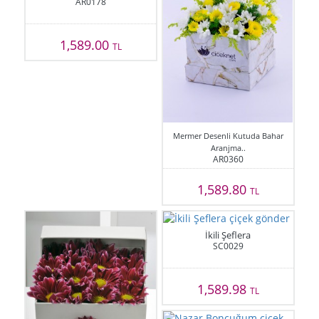
AR0178
1,589.00
TL
Mermer Desenli Kutuda Bahar
Aranjma..
AR0360
1,589.80
TL
İkili Şeflera
SC0029
1,589.98
TL