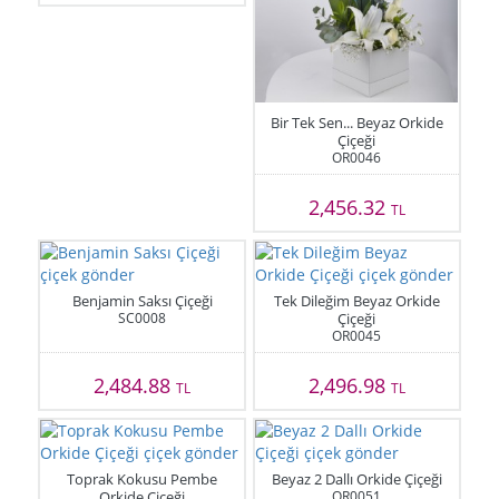
Bir Tek Sen... Beyaz Orkide
Çiçeği
OR0046
2,456.32
TL
Benjamin Saksı Çiçeği
Tek Dileğim Beyaz Orkide
SC0008
Çiçeği
OR0045
2,484.88
2,496.98
TL
TL
Toprak Kokusu Pembe
Beyaz 2 Dallı Orkide Çiçeği
Orkide Çiçeği
OR0051