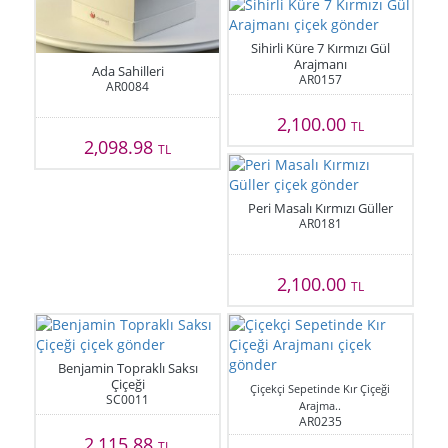
Sihirli Küre 7 Kırmızı Gül
Arajmanı
Ada Sahilleri
AR0157
AR0084
2,100.00
TL
2,098.98
TL
Peri Masalı Kırmızı Güller
AR0181
2,100.00
TL
Benjamin Topraklı Saksı
Çiçeği
Çiçekçi Sepetinde Kır Çiçeği
SC0011
Arajma..
AR0235
2,115.88
TL