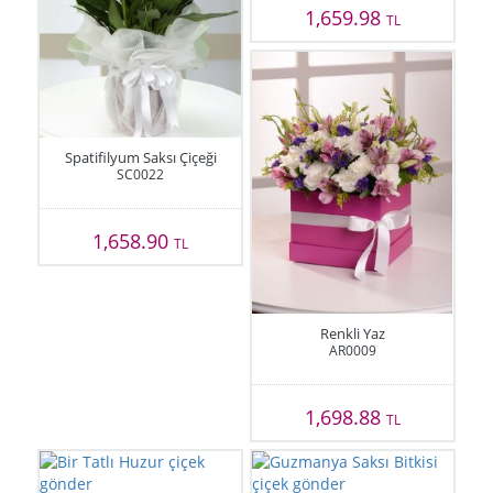
1,659.98
TL
Spatifilyum Saksı Çiçeği
SC0022
1,658.90
TL
Renkli Yaz
AR0009
1,698.88
TL