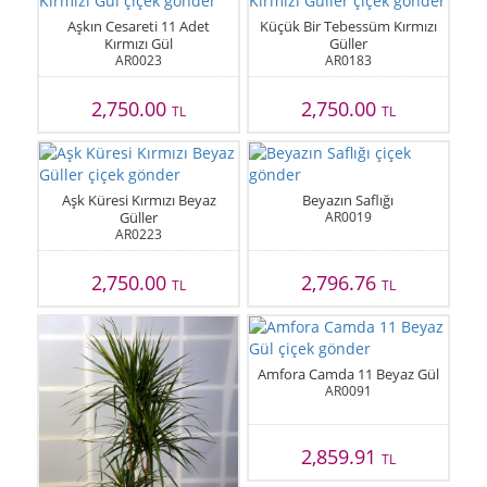
Aşkın Cesareti 11 Adet
Küçük Bir Tebessüm Kırmızı
Kırmızı Gül
Güller
AR0023
AR0183
2,750.00
2,750.00
TL
TL
Aşk Küresi Kırmızı Beyaz
Beyazın Saflığı
Güller
AR0019
AR0223
2,750.00
2,796.76
TL
TL
Amfora Camda 11 Beyaz Gül
AR0091
2,859.91
TL