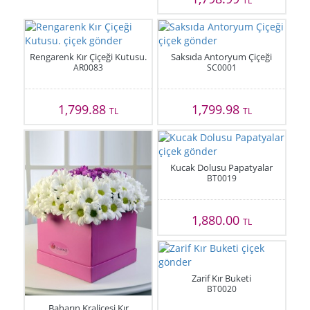
TL
Rengarenk Kır Çiçeği Kutusu.
Saksıda Antoryum Çiçeği
AR0083
SC0001
1,799.88
1,799.98
TL
TL
Kucak Dolusu Papatyalar
BT0019
1,880.00
TL
Zarif Kır Buketi
BT0020
Baharın Kraliçesi Kır