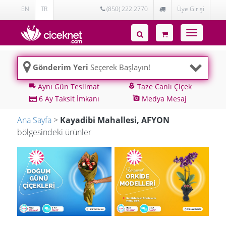
EN
TR
(850) 222 2770
Üye Girişi
Toggle
navigatio
Gönderim Yeri
Seçerek Başlayın!
Aynı Gün Teslimat
Taze Canlı Çiçek
local_shipping
local_florist
6 Ay Taksit İmkanı
Medya Mesaj
add_a_photo
Ana Sayfa
>
Kayadibi Mahallesi, AFYON
bölgesindeki ürünler