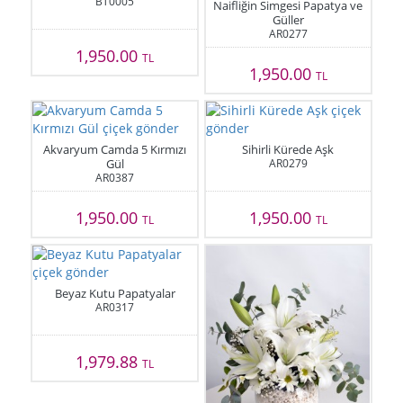
BT0005
Naifliğin Simgesi Papatya ve
Güller
AR0277
1,950.00
TL
1,950.00
TL
Akvaryum Camda 5 Kırmızı
Sihirli Kürede Aşk
Gül
AR0279
AR0387
1,950.00
1,950.00
TL
TL
Beyaz Kutu Papatyalar
AR0317
1,979.88
TL