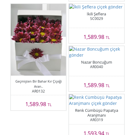
İkili Şeflera
SC0029
1,589.98
TL
Nazar Boncuğum
AR0040
Geçmişten Bir Bahar Kır Çiçeği
1,589.98
TL
Aran..
AR0132
1,589.98
TL
Renk Cümbüşü Papatya
Aranjmanı
AR0319
1,593.94
TL