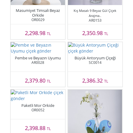
Masumiyet Timsali Beyaz
Kış Masalı 9 Beyaz Gül Çiçek
Orkide
Arajma..
OR0029
AR0153
2,298.98
2,350.98
TL
TL
Pembe ve Beyazın Uyumu
Büyük Antoryum Çiçeği
AR0028
SC0014
2,379.80
2,386.32
TL
TL
Paketli Mor Orkide
OR0052
2,398.88
TL