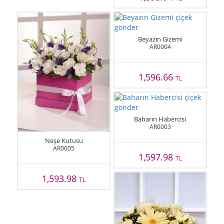
Beyazın Gizemi
AR0004
1,596.66
TL
Baharın Habercisi
AR0003
Neşe Kutusu
AR0005
1,597.98
TL
1,593.98
TL