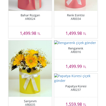
Bahar Rüzgarı
Renk Esintisi
AR0024
AR0034
1,499.98
1,499.98
TL
TL
Rengarenk
AR0016
1,499.99
TL
Papatya Küresi
AR0237
Sarışınım
1,559.98
AR0035
TL