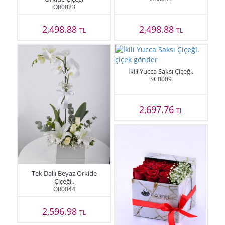
OR0023
2,498.88
2,498.88
TL
TL
İkili Yucca Saksı Çiçeği.
SC0009
2,697.76
TL
Tek Dallı Beyaz Orkide
Çiçeği..
OR0044
2,596.98
TL