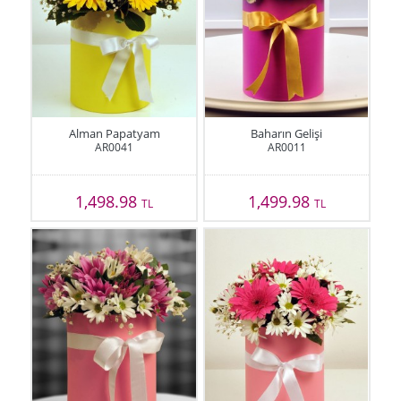
Alman Papatyam
Baharın Gelişi
AR0041
AR0011
1,498.98
1,499.98
TL
TL