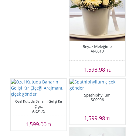
Beyaz Meleğime
AR0010
1,598.98
TL
Spathiphyllum
SC0006
Özel Kutuda Baharın Gelişi Kır
Çiçe..
AR0175
1,599.98
TL
1,599.00
TL