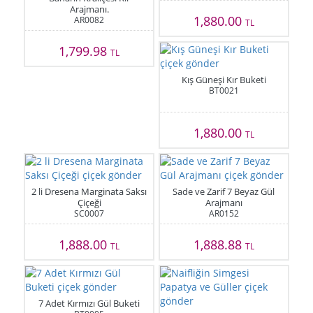
Arajmanı.
1,880.00
AR0082
TL
1,799.98
TL
Kış Güneşi Kır Buketi
BT0021
1,880.00
TL
2 li Dresena Marginata Saksı
Sade ve Zarif 7 Beyaz Gül
Çiçeği
Arajmanı
SC0007
AR0152
1,888.00
1,888.88
TL
TL
7 Adet Kırmızı Gül Buketi