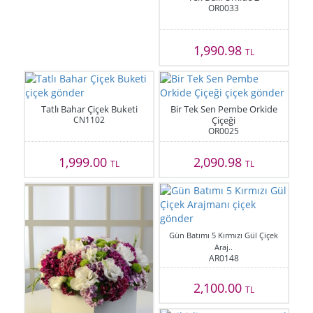
OR0033
1,990.98
TL
Tatlı Bahar Çiçek Buketi
Bir Tek Sen Pembe Orkide
CN1102
Çiçeği
OR0025
1,999.00
2,090.98
TL
TL
Gün Batımı 5 Kırmızı Gül Çiçek
Araj..
AR0148
2,100.00
TL