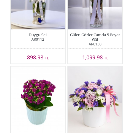
Duygu Seli
Gülen Gözler Camda 5 Beyaz
AR0112
Gül
AR0150
898.98
1,099.98
TL
TL