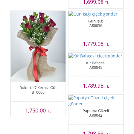
1,699.98
TL
Gün Işığı
AR0056
1,779.98
TL
Kır Bahçesi
AR0045
1,789.98
TL
Bukette 7 Kırmızı Gül.
BT0006
1,750.00
Papatya Güzeli
TL
AR0042
1,798.99