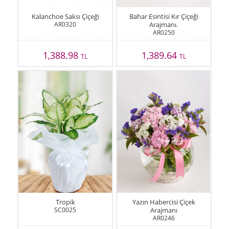
Kalanchoe Saksı Çiçeği
Bahar Esintisi Kır Çiçeği
AR0320
Arajmanı.
AR0250
1,388.98
1,389.64
TL
TL
Tropik
Yazın Habercisi Çiçek
SC0025
Arajmanı
AR0246