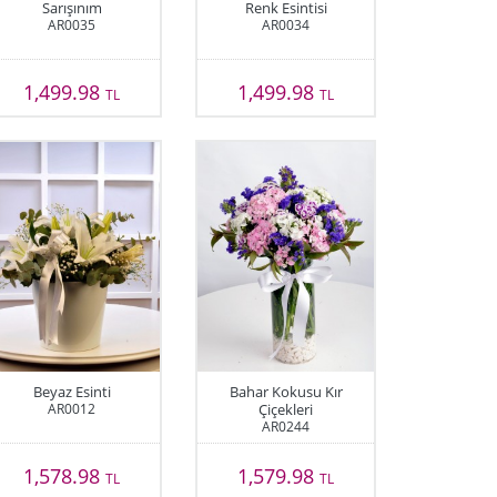
Sarışınım
Renk Esintisi
AR0035
AR0034
1,499.98
1,499.98
TL
TL
Beyaz Esinti
Bahar Kokusu Kır
AR0012
Çiçekleri
AR0244
1,578.98
1,579.98
TL
TL