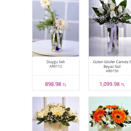
Duygu Seli
Gülen Gözler Camda 
AR0112
Beyaz Gül
AR0150
898.98
1,099.98
TL
TL