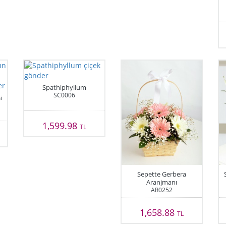
Spathiphyllum
SC0006
i
1,599.98
TL
Sepette Gerbera
Aranjmanı
AR0252
1,658.88
TL