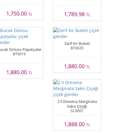
1,750.00
1,789.98
TL
TL
Zarif Kır Buketi
BT0020
ucak Dolusu Papatyalar
BT0019
1,880.00
TL
1,880.00
TL
2 li Dresena Marginata
Saksı Çiçeği
SC0007
1,888.00
TL