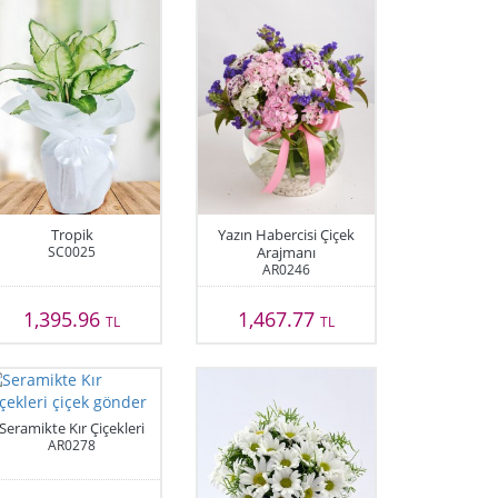
Tropik
Yazın Habercisi Çiçek
SC0025
Arajmanı
AR0246
1,395.96
1,467.77
TL
TL
Seramikte Kır Çiçekleri
AR0278