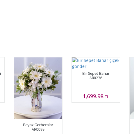
i
Bir Sepet Bahar
AR0236
1,699.98
TL
Beyaz Gerberalar
AR0099