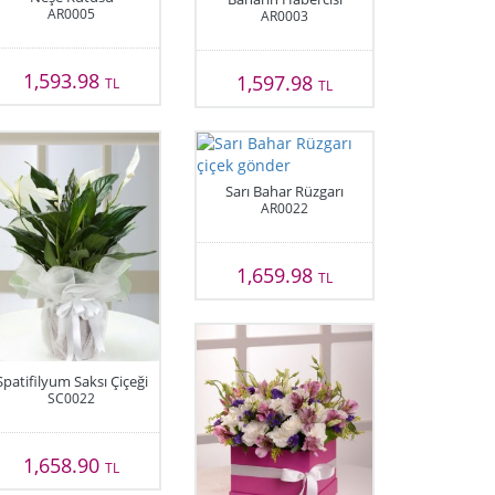
AR0005
AR0003
1,593.98
1,597.98
TL
TL
Sarı Bahar Rüzgarı
AR0022
1,659.98
TL
Spatifilyum Saksı Çiçeği
SC0022
1,658.90
TL