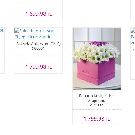
1,699.98
TL
Saksıda Antoryum Çiçeği
SC0001
K
1,799.98
TL
Baharın Kraliçesi Kır
Arajmanı.
AR0082
1,799.98
TL