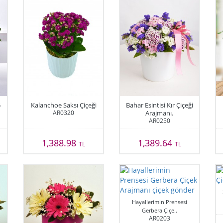
5
Kalanchoe Saksı Çiçeği
Bahar Esintisi Kır Çiçeği
AR0320
Arajmanı.
AR0250
1,388.98
1,389.64
TL
TL
Hayallerimin Prensesi
Gerbera Çiçe..
AR0203