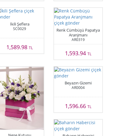
İkili Şeflera
SC0029
Renk Cümbüşü Papatya
Aranjmanı
AR0319
1,589.98
TL
1,593.94
TL
Beyazın Gizemi
AR0004
1,596.66
TL
Neşe Kutusu
Baharın Habercisi