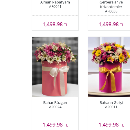
Alman Papatyam
Gerberalar ve
AR0041
Krizantemler
AR0038
1,498.98
1,498.98
TL
TL
Bahar Rüzgarı
Baharın Gelişi
AR0024
AR0011
1,499.98
1,499.98
TL
TL