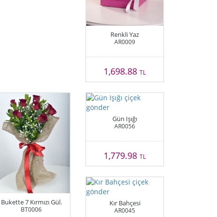
Renkli Yaz
AR0009
1,698.88
TL
Gün Işığı
AR0056
1,779.98
TL
Bukette 7 Kırmızı Gül.
Kır Bahçesi
BT0006
AR0045