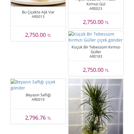
Kırmızı Gül
AR0023
Bu Çiçekte Aşk Var
AR0013
2,750.00
TL
2,750.00
TL
Küçük Bir Tebessüm Kırmızı
Güller
AR0183
2,750.00
TL
Beyazın Saflığı
AR0019
2,796.76
TL