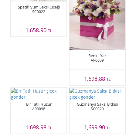
Spatifilyum Saksı Çiçeği
SC0022
1,658.90
TL
Renkli Yaz
AR0009
1,698.88
TL
Bir Tatlı Huzur
Guzmanya Saksı Bitkisi
AR0098
SC0020
1,698.98
1,699.90
TL
TL