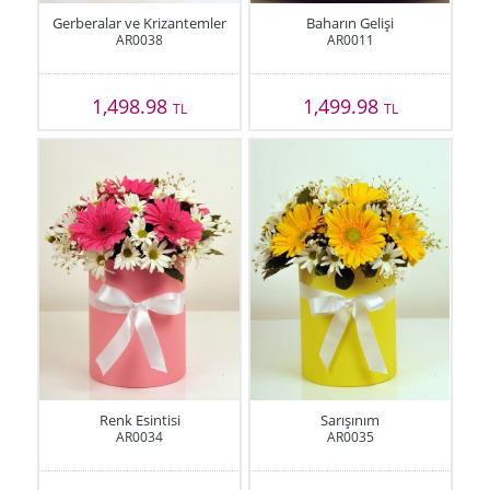
Gerberalar ve Krizantemler
Baharın Gelişi
AR0038
AR0011
1,498.98
1,499.98
TL
TL
Renk Esintisi
Sarışınım
AR0034
AR0035