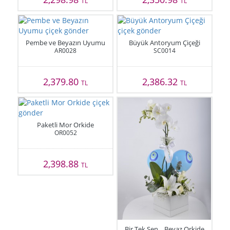
TL
TL
Pembe ve Beyazın Uyumu
Büyük Antoryum Çiçeği
AR0028
SC0014
2,379.80
2,386.32
TL
TL
Paketli Mor Orkide
OR0052
2,398.88
TL
Bir Tek Sen... Beyaz Orkide