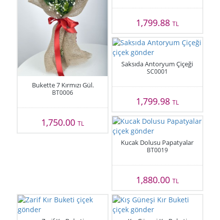
1,799.88
TL
Saksıda Antoryum Çiçeği
SC0001
Bukette 7 Kırmızı Gül.
BT0006
1,799.98
TL
1,750.00
TL
Kucak Dolusu Papatyalar
BT0019
1,880.00
TL