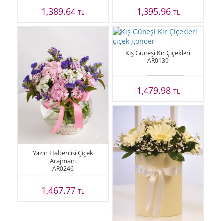
1,389.64
1,395.96
TL
TL
Kış Güneşi Kır Çiçekleri
AR0139
1,479.98
TL
Yazın Habercisi Çiçek
Arajmanı
AR0246
1,467.77
TL