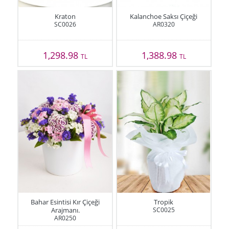
Kraton
Kalanchoe Saksı Çiçeği
SC0026
AR0320
1,298.98
1,388.98
TL
TL
Bahar Esintisi Kır Çiçeği
Tropik
Arajmanı.
SC0025
AR0250