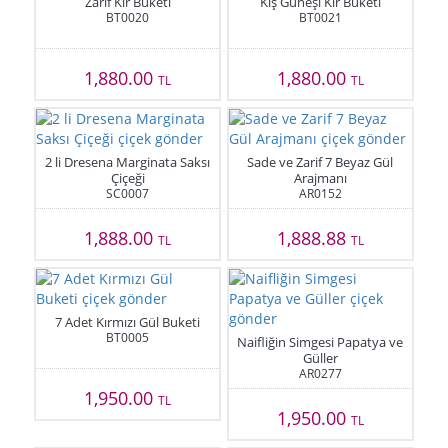
Zarif Kır Buketi
Kış Güneşi Kır Buketi
BT0020
BT0021
1,880.00
1,880.00
TL
TL
2 li Dresena Marginata Saksı
Sade ve Zarif 7 Beyaz Gül
Çiçeği
Arajmanı
SC0007
AR0152
1,888.00
1,888.88
TL
TL
7 Adet Kırmızı Gül Buketi
BT0005
Naifliğin Simgesi Papatya ve
Güller
AR0277
1,950.00
TL
1,950.00
TL