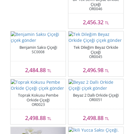
Çiçeği
OR0046
2,456.32
TL
Benjamin Saksı Çiçeği
Tek Dileğim Beyaz Orkide
SC0008
Çiçeği
OR0045
2,484.88
2,496.98
TL
TL
Toprak Kokusu Pembe
Beyaz 2 Dallı Orkide Çiçeği
Orkide Çiçeği
OR0051
OR0023
2,498.88
2,498.88
TL
TL