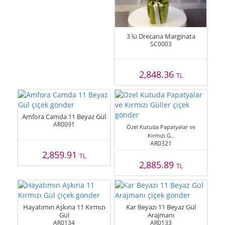
3 lü Drecana Marginata
SC0003
2,848.36
TL
Amfora Camda 11 Beyaz Gül
AR0091
Özel Kutuda Papatyalar ve
Kırmızı G..
AR0321
2,859.91
TL
2,885.89
TL
Hayatımın Aşkına 11 Kırmızı
Kar Beyazı 11 Beyaz Gül
Gül
Arajmanı
AR0134
AR0133