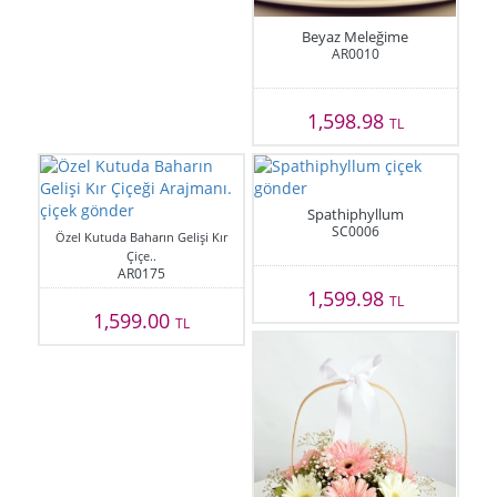
Beyaz Meleğime
AR0010
1,598.98
TL
Spathiphyllum
SC0006
Özel Kutuda Baharın Gelişi Kır
Çiçe..
AR0175
1,599.98
TL
1,599.00
TL