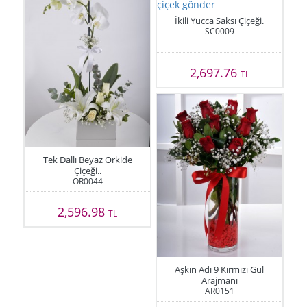
İkili Yucca Saksı Çiçeği.
SC0009
2,697.76
TL
Tek Dallı Beyaz Orkide
Çiçeği..
OR0044
2,596.98
TL
Aşkın Adı 9 Kırmızı Gül
Arajmanı
AR0151