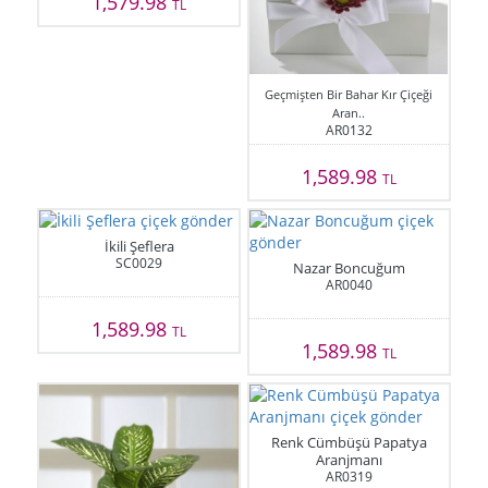
1,579.98
TL
Geçmişten Bir Bahar Kır Çiçeği
Aran..
AR0132
1,589.98
TL
İkili Şeflera
SC0029
Nazar Boncuğum
AR0040
1,589.98
TL
1,589.98
TL
Renk Cümbüşü Papatya
Aranjmanı
AR0319