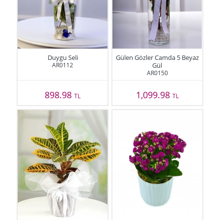
Duygu Seli
Gülen Gözler Camda 5 Beyaz
AR0112
Gül
AR0150
898.98
1,099.98
TL
TL