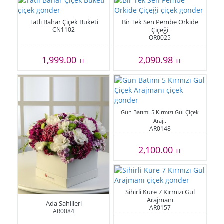
Tatlı Bahar Çiçek Buketi
Bir Tek Sen Pembe Orkide
CN1102
Çiçeği
OR0025
1,999.00
2,090.98
TL
TL
Gün Batımı 5 Kırmızı Gül Çiçek
Araj..
AR0148
2,100.00
TL
Sihirli Küre 7 Kırmızı Gül
Arajmanı
Ada Sahilleri
AR0157
AR0084