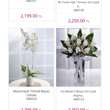
AR0251
Bir Tutam Aşk 7 Kırmızı Gül Çiçek
A..
AR0149
2,199.00
TL
2,250.00
TL
Masumiyet Timsali Beyaz
Kış Masalı 9 Beyaz Gül Çiçek
Orkide
Arajma..
OR0029
AR0153
2,298.98
2,350.98