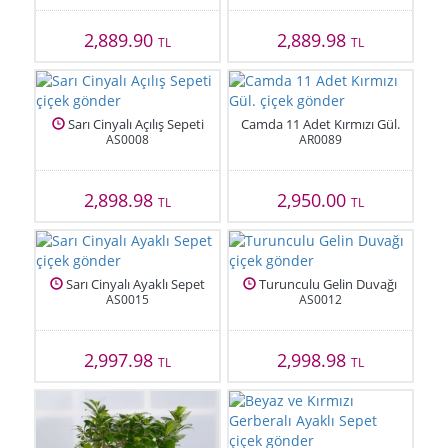
2,889.90
2,889.98
TL
TL
Sarı Cinyalı Açılış Sepeti
Camda 11 Adet Kırmızı Gül.
AS0008
AR0089
2,898.98
2,950.00
TL
TL
Sarı Cinyalı Ayaklı Sepet
Turunculu Gelin Duvağı
AS0015
AS0012
2,997.98
2,998.98
TL
TL