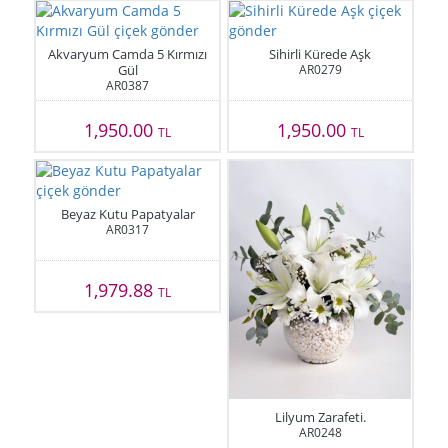
Akvaryum Camda 5 Kırmızı
Sihirli Kürede Aşk
Gül
AR0279
AR0387
1,950.00
1,950.00
TL
TL
Beyaz Kutu Papatyalar
AR0317
1,979.88
TL
Lilyum Zarafeti.
AR0248