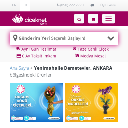
EN
TR
(850) 222 2770
Üye Girişi
Toggle
navigatio
Gönderim Yeri
Seçerek Başlayın!
Aynı Gün Teslimat
Taze Canlı Çiçek
local_shipping
local_florist
6 Ay Taksit İmkanı
Medya Mesaj
add_a_photo
Ana Sayfa
>
Yenimahalle Demetevler, ANKARA
bölgesindeki ürünler