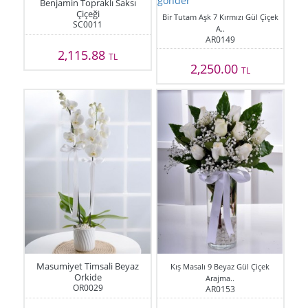
Benjamin Topraklı Saksı
Çiçeği
Bir Tutam Aşk 7 Kırmızı Gül Çiçek
SC0011
A..
AR0149
2,115.88
TL
2,250.00
TL
Masumiyet Timsali Beyaz
Kış Masalı 9 Beyaz Gül Çiçek
Orkide
Arajma..
OR0029
AR0153