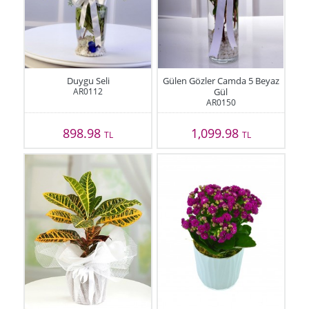
Duygu Seli
Gülen Gözler Camda 5 Beyaz
AR0112
Gül
AR0150
898.98
1,099.98
TL
TL