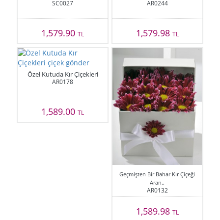
SC0027
AR0244
1,579.90
1,579.98
TL
TL
Özel Kutuda Kır Çiçekleri
AR0178
1,589.00
TL
Geçmişten Bir Bahar Kır Çiçeği
Aran..
AR0132
1,589.98
TL