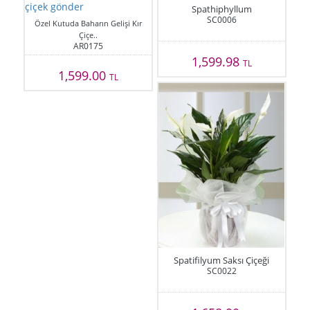
Spathiphyllum
SC0006
Özel Kutuda Baharın Gelişi Kır
Çiçe..
AR0175
1,599.98
TL
1,599.00
TL
Spatifilyum Saksı Çiçeği
SC0022