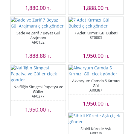
1,880.00
1,888.00
TL
TL
Sade ve Zarif 7 Beyaz Gül
7 Adet Kırmızı Gül Buketi
Arajmanı
BT0005
AR0152
1,888.88
1,950.00
TL
TL
Akvaryum Camda 5 Kırmızı
Gül
Naifliğin Simgesi Papatya ve
AR0387
Güller
AR0277
1,950.00
TL
1,950.00
TL
Sihirli Kürede Aşk
AR0279