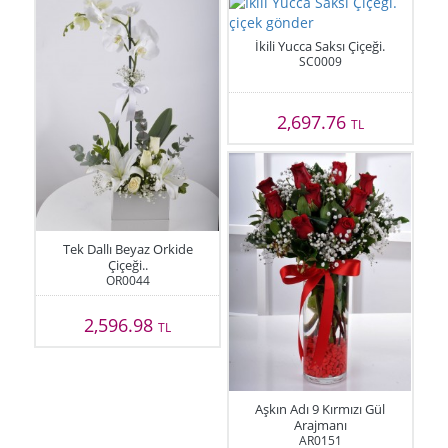
İkili Yucca Saksı Çiçeği.
SC0009
2,697.76
TL
Tek Dallı Beyaz Orkide
Çiçeği..
OR0044
2,596.98
TL
Aşkın Adı 9 Kırmızı Gül
Arajmanı
AR0151