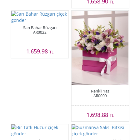
1,658.90
TL
Sarı Bahar Rüzgarı
AR0022
1,659.98
TL
Renkli Yaz
AR0009
1,698.88
TL