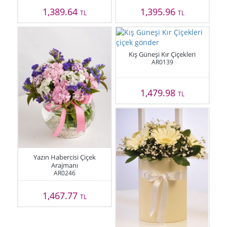
1,389.64
1,395.96
TL
TL
Kış Güneşi Kır Çiçekleri
AR0139
1,479.98
TL
Yazın Habercisi Çiçek
Arajmanı
AR0246
1,467.77
TL