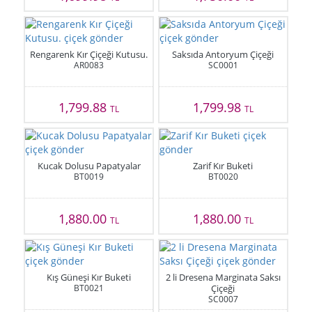
Rengarenk Kır Çiçeği Kutusu.
Saksıda Antoryum Çiçeği
AR0083
SC0001
1,799.88
1,799.98
TL
TL
Kucak Dolusu Papatyalar
Zarif Kır Buketi
BT0019
BT0020
1,880.00
1,880.00
TL
TL
Kış Güneşi Kır Buketi
2 li Dresena Marginata Saksı
BT0021
Çiçeği
SC0007