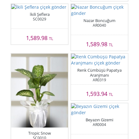
İkili Şeflera
SC0029
Nazar Boncuğum
AR0040
1,589.98
TL
1,589.98
TL
Renk Cümbüşü Papatya
Aranjmanı
AR0319
1,593.94
TL
Beyazın Gizemi
AR0004
Tropic Snow
SC0010