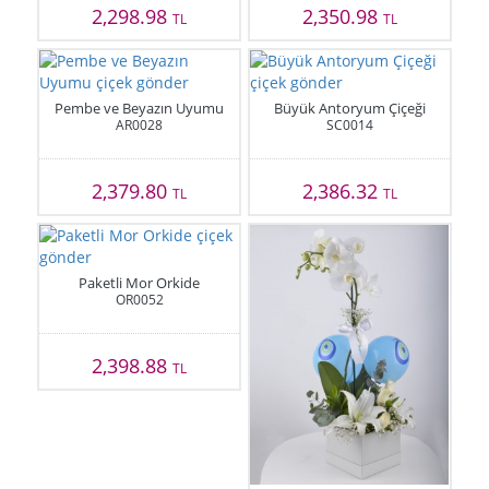
2,298.98
2,350.98
TL
TL
Pembe ve Beyazın Uyumu
Büyük Antoryum Çiçeği
AR0028
SC0014
2,379.80
2,386.32
TL
TL
Paketli Mor Orkide
OR0052
2,398.88
TL