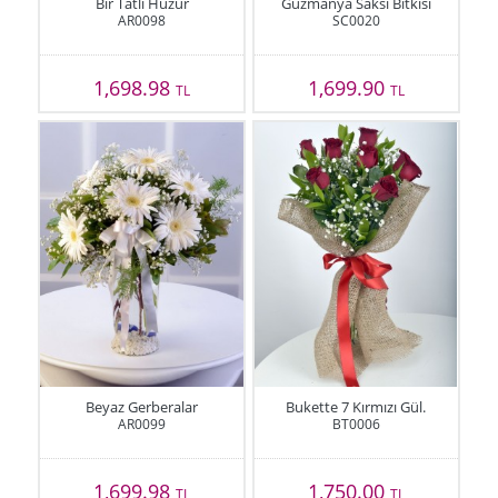
Bir Tatlı Huzur
Guzmanya Saksı Bitkisi
AR0098
SC0020
1,698.98
1,699.90
TL
TL
Beyaz Gerberalar
Bukette 7 Kırmızı Gül.
AR0099
BT0006
1,699.98
1,750.00
TL
TL