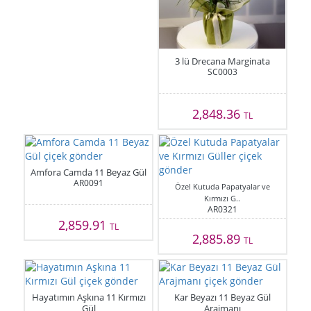
3 lü Drecana Marginata
SC0003
2,848.36
TL
Amfora Camda 11 Beyaz Gül
AR0091
Özel Kutuda Papatyalar ve
Kırmızı G..
AR0321
2,859.91
TL
2,885.89
TL
Hayatımın Aşkına 11 Kırmızı
Kar Beyazı 11 Beyaz Gül
Gül
Arajmanı