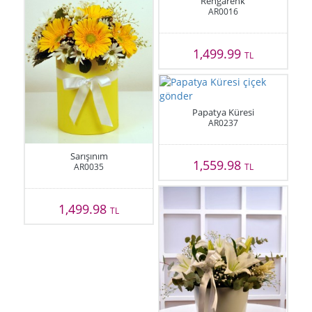
Rengarenk
AR0016
1,499.99
TL
Papatya Küresi
AR0237
Sarışınım
1,559.98
AR0035
TL
1,499.98
TL