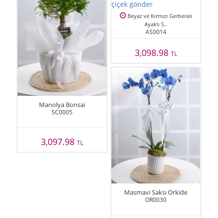
Beyaz ve Kırmızı Gerberalı
Ayaklı S..
AS0014
3,098.98
TL
Manolya Bonsai
SC0005
3,097.98
TL
Masmavi Saksı Orkide
OR0030