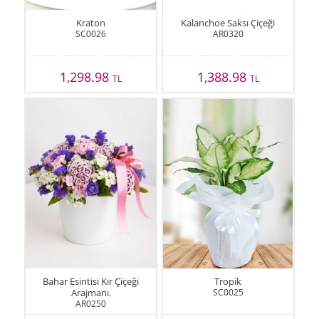
Kraton
Kalanchoe Saksı Çiçeği
SC0026
AR0320
1,298.98
1,388.98
TL
TL
Bahar Esintisi Kır Çiçeği
Tropik
Arajmanı.
SC0025
AR0250