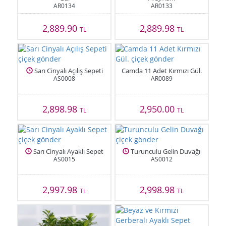
AR0134
AR0133
2,889.90
2,889.98
TL
TL
Sarı Cinyalı Açılış Sepeti
Camda 11 Adet Kırmızı Gül.
AS0008
AR0089
2,898.98
2,950.00
TL
TL
Sarı Cinyalı Ayaklı Sepet
Turunculu Gelin Duvağı
AS0015
AS0012
2,997.98
2,998.98
TL
TL