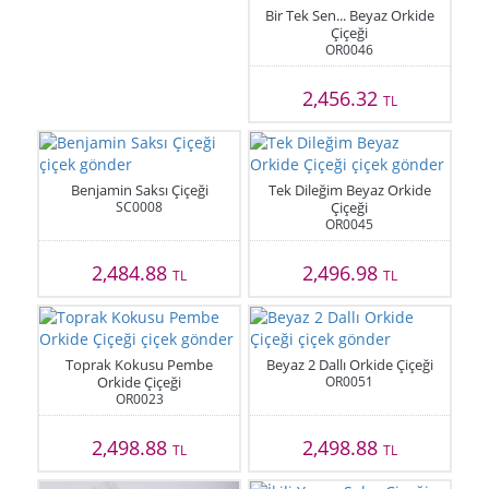
Bir Tek Sen... Beyaz Orkide
Çiçeği
OR0046
2,456.32
TL
Benjamin Saksı Çiçeği
Tek Dileğim Beyaz Orkide
SC0008
Çiçeği
OR0045
2,484.88
2,496.98
TL
TL
Toprak Kokusu Pembe
Beyaz 2 Dallı Orkide Çiçeği
Orkide Çiçeği
OR0051
OR0023
2,498.88
2,498.88
TL
TL