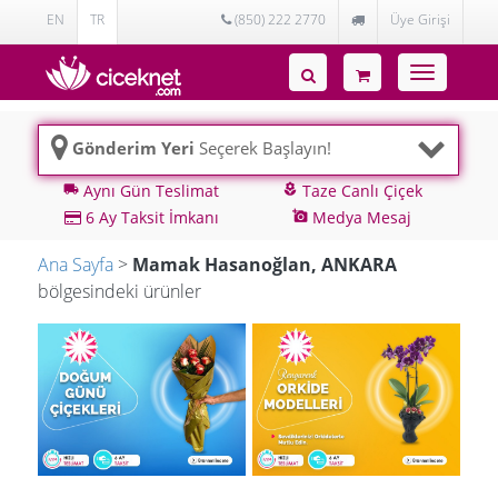
EN
TR
(850) 222 2770
Üye Girişi
Toggle
navigatio
Gönderim Yeri
Seçerek Başlayın!
Aynı Gün Teslimat
Taze Canlı Çiçek
local_shipping
local_florist
6 Ay Taksit İmkanı
Medya Mesaj
add_a_photo
Ana Sayfa
>
Mamak Hasanoğlan, ANKARA
bölgesindeki ürünler