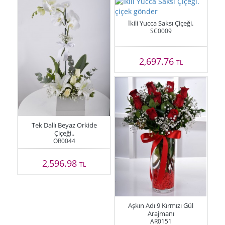
İkili Yucca Saksı Çiçeği.
SC0009
2,697.76
TL
Tek Dallı Beyaz Orkide
Çiçeği..
OR0044
2,596.98
TL
Aşkın Adı 9 Kırmızı Gül
Arajmanı
AR0151