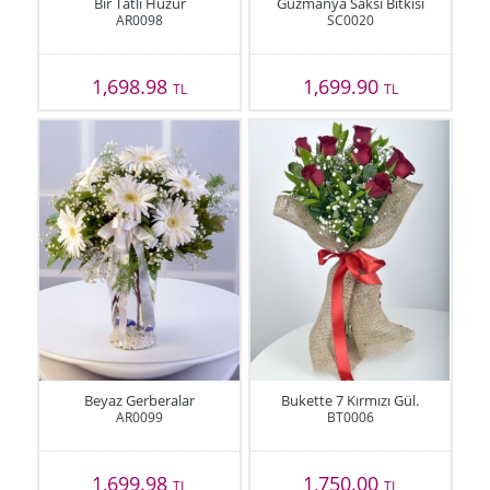
Bir Tatlı Huzur
Guzmanya Saksı Bitkisi
AR0098
SC0020
1,698.98
1,699.90
TL
TL
Beyaz Gerberalar
Bukette 7 Kırmızı Gül.
AR0099
BT0006
1,699.98
1,750.00
TL
TL