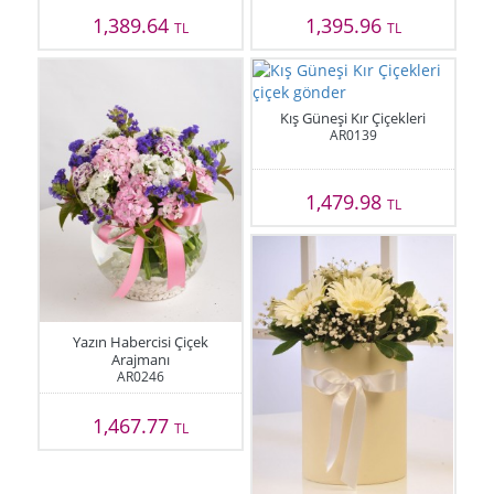
1,389.64
1,395.96
TL
TL
Kış Güneşi Kır Çiçekleri
AR0139
1,479.98
TL
Yazın Habercisi Çiçek
Arajmanı
AR0246
1,467.77
TL