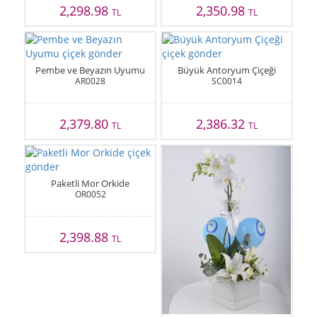
2,298.98
2,350.98
TL
TL
Pembe ve Beyazın Uyumu
Büyük Antoryum Çiçeği
AR0028
SC0014
2,379.80
2,386.32
TL
TL
Paketli Mor Orkide
OR0052
2,398.88
TL