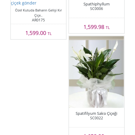
Spathiphyllum
SC0006
Özel Kutuda Baharın Gelişi Kır
Çiçe..
AR0175
1,599.98
TL
1,599.00
TL
Spatifilyum Saksı Çiçeği
SC0022