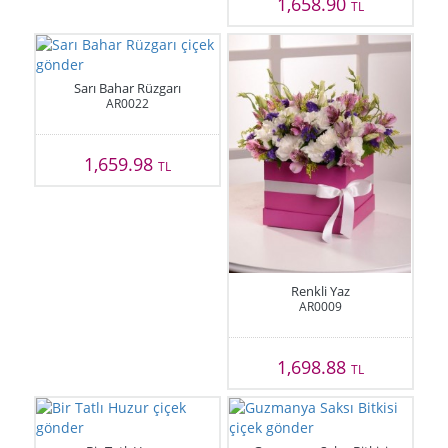
1,658.90
TL
Sarı Bahar Rüzgarı
AR0022
1,659.98
TL
Renkli Yaz
AR0009
1,698.88
TL