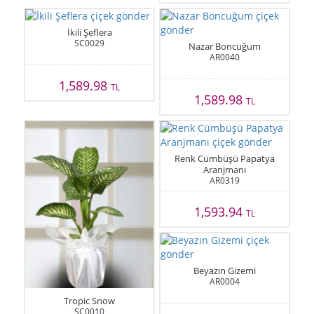
İkili Şeflera
SC0029
Nazar Boncuğum
AR0040
1,589.98
TL
1,589.98
TL
Renk Cümbüşü Papatya
Aranjmanı
AR0319
1,593.94
TL
Beyazın Gizemi
AR0004
Tropic Snow
SC0010