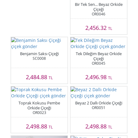
Bir Tek Sen... Beyaz Orkide
Çiçeği
OR0046
2,456.32
TL
Benjamin Saksı Çiçeği
Tek Dileğim Beyaz Orkide
SC0008
Çiçeği
OR0045
2,484.88
2,496.98
TL
TL
Toprak Kokusu Pembe
Beyaz 2 Dallı Orkide Çiçeği
Orkide Çiçeği
OR0051
OR0023
2,498.88
2,498.88
TL
TL