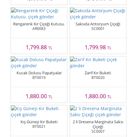
Rengarenk Kır Çiçeği Kutusu.
Saksıda Antoryum Çiçeği
AR0083
SC0001
1,799.88
1,799.98
TL
TL
Kucak Dolusu Papatyalar
Zarif Kır Buketi
BT0019
BT0020
1,880.00
1,880.00
TL
TL
Kış Güneşi Kır Buketi
2 li Dresena Marginata Saksı
BT0021
Çiçeği
SC0007