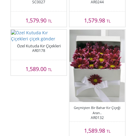
SC0027
AR0244
1,579.90
1,579.98
TL
TL
Özel Kutuda Kır Çiçekleri
AR0178
1,589.00
TL
Geçmişten Bir Bahar Kır Çiçeği
Aran..
AR0132
1,589.98
TL