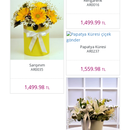
Rengarenk
AR0016
1,499.99
TL
Papatya Küresi
AR0237
Sarışınım
1,559.98
AR0035
TL
1,499.98
TL