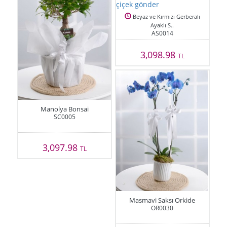
Beyaz ve Kırmızı Gerberalı
Ayaklı S..
AS0014
3,098.98
TL
Manolya Bonsai
SC0005
3,097.98
TL
Masmavi Saksı Orkide
OR0030