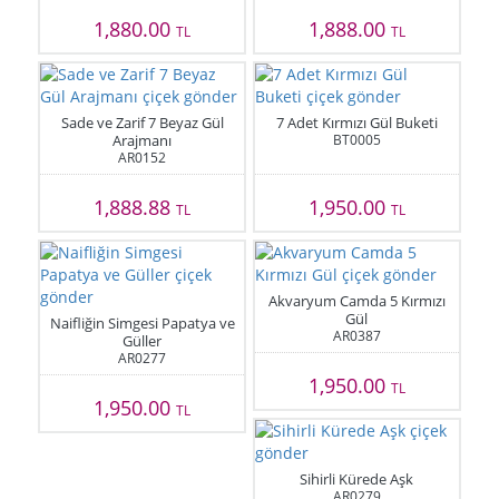
1,880.00
1,888.00
TL
TL
Sade ve Zarif 7 Beyaz Gül
7 Adet Kırmızı Gül Buketi
Arajmanı
BT0005
AR0152
1,888.88
1,950.00
TL
TL
Akvaryum Camda 5 Kırmızı
Gül
Naifliğin Simgesi Papatya ve
AR0387
Güller
AR0277
1,950.00
TL
1,950.00
TL
Sihirli Kürede Aşk
AR0279