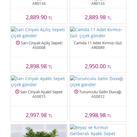
AR0134
AR0133
2,889.90
2,889.98
TL
TL
Sarı Cinyalı Açılış Sepeti
Camda 11 Adet Kırmızı Gül.
AS0008
AR0089
2,898.98
2,950.00
TL
TL
Sarı Cinyalı Ayaklı Sepet
Turunculu Gelin Duvağı
AS0015
AS0012
2,997.98
2,998.98
TL
TL