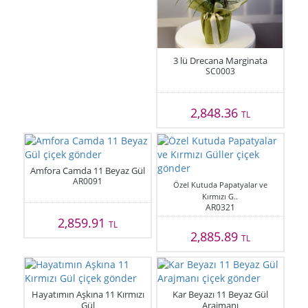
3 lü Drecana Marginata
SC0003
2,848.36
TL
Amfora Camda 11 Beyaz Gül
AR0091
Özel Kutuda Papatyalar ve
Kırmızı G..
AR0321
2,859.91
TL
2,885.89
TL
Hayatımın Aşkına 11 Kırmızı
Kar Beyazı 11 Beyaz Gül
Gül
Arajmanı