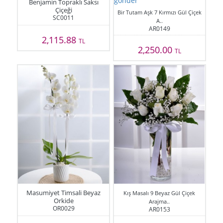
Benjamin Topraklı Saksı
Çiçeği
Bir Tutam Aşk 7 Kırmızı Gül Çiçek
SC0011
A..
AR0149
2,115.88
TL
2,250.00
TL
Masumiyet Timsali Beyaz
Kış Masalı 9 Beyaz Gül Çiçek
Orkide
Arajma..
OR0029
AR0153