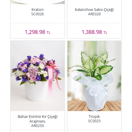
Kraton
Kalanchoe Saksı Çiçeği
SC0026
AR0320
1,298.98
1,388.98
TL
TL
Bahar Esintisi Kır Çiçeği
Tropik
Arajmanı.
SC0025
AR0250