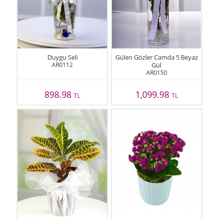
Duygu Seli
Gülen Gözler Camda 5 Beyaz
AR0112
Gül
AR0150
898.98
1,099.98
TL
TL