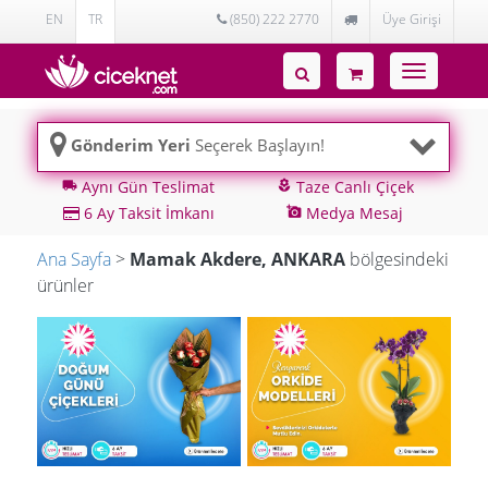
EN
TR
(850) 222 2770
Üye Girişi
Toggle
navigatio
Gönderim Yeri
Seçerek Başlayın!
Aynı Gün Teslimat
Taze Canlı Çiçek
local_shipping
local_florist
6 Ay Taksit İmkanı
Medya Mesaj
add_a_photo
Ana Sayfa
>
Mamak Akdere, ANKARA
bölgesindeki
ürünler