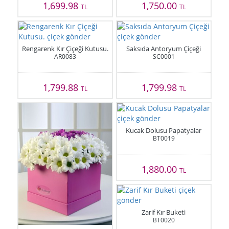
1,699.98
1,750.00
TL
TL
Rengarenk Kır Çiçeği Kutusu.
Saksıda Antoryum Çiçeği
AR0083
SC0001
1,799.88
1,799.98
TL
TL
Kucak Dolusu Papatyalar
BT0019
1,880.00
TL
Zarif Kır Buketi
BT0020