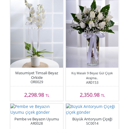
Masumiyet Timsali Beyaz
Kış Masalı 9 Beyaz Gül Çiçek
Orkide
Arajma..
OR0029
AR0153
2,298.98
2,350.98
TL
TL
Pembe ve Beyazın Uyumu
Büyük Antoryum Çiçeği
AR0028
SC0014