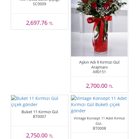
SC0009
2,697.76
TL
Aşkın Adı 9 Kırmızı Gül
Arajmanı
AR0151
2,700.00
TL
Buket 11 Kırmızı Gül
BT0007
Vintage Konsept 11 Adet Kırmızı
Gül..
BT0008
2,750.00
TL