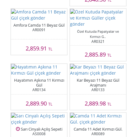
TL
Amfora Camda 11 Beyaz Gül
AR0091
Özel Kutuda Papatyalar ve
Kırmızı G..
AR0321
2,859.91
TL
2,885.89
TL
Hayatımın Aşkına 11 Kırmızı
Kar Beyazı 11 Beyaz Gül
Gül
Arajmanı
AR0134
AR0133
2,889.90
2,889.98
TL
TL
Sarı Cinyalı Açılış Sepeti
Camda 11 Adet Kırmızı Gül.
AS0008
AR0089