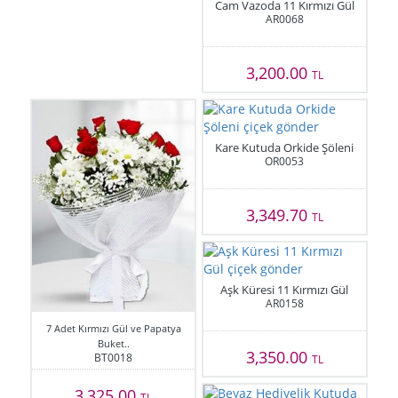
Cam Vazoda 11 Kırmızı Gül
AR0068
3,200.00
TL
Kare Kutuda Orkide Şöleni
OR0053
3,349.70
TL
Aşk Küresi 11 Kırmızı Gül
AR0158
7 Adet Kırmızı Gül ve Papatya
Buket..
3,350.00
BT0018
TL
3,325.00
TL