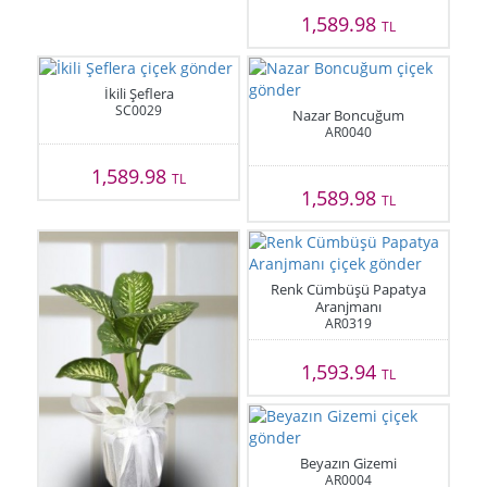
1,589.98
TL
İkili Şeflera
SC0029
Nazar Boncuğum
AR0040
1,589.98
TL
1,589.98
TL
Renk Cümbüşü Papatya
Aranjmanı
AR0319
1,593.94
TL
Beyazın Gizemi
AR0004