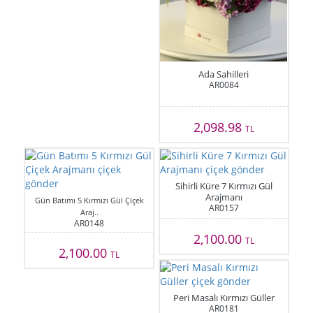
Ada Sahilleri
AR0084
2,098.98
TL
Sihirli Küre 7 Kırmızı Gül
Arajmanı
Gün Batımı 5 Kırmızı Gül Çiçek
AR0157
Araj..
AR0148
2,100.00
TL
2,100.00
TL
Peri Masalı Kırmızı Güller
AR0181