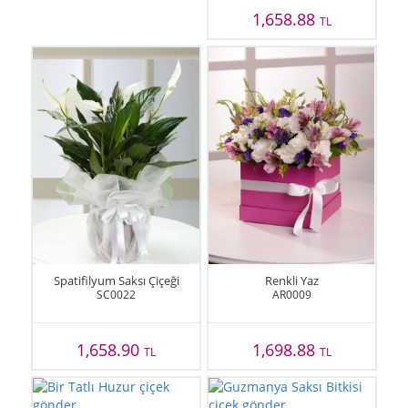
1,658.88
TL
Spatifilyum Saksı Çiçeği
Renkli Yaz
SC0022
AR0009
1,658.90
1,698.88
TL
TL