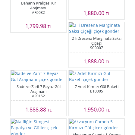
Baharın Kraliçesi Kır
Arajmanı.
1,880.00
AR0082
TL
1,799.98
TL
2 li Dresena Marginata Saksı
Çiçeği
SC0007
1,888.00
TL
Sade ve Zarif 7 Beyaz Gül
7 Adet Kırmızı Gül Buketi
Arajmanı
BT0005
AR0152
1,888.88
1,950.00
TL
TL
Akvaryum Camda 5 Kırmızı