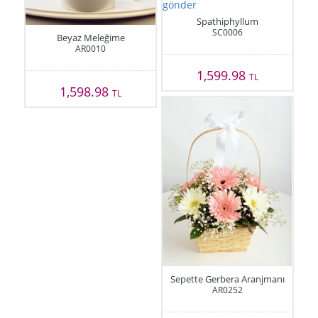
Spathiphyllum
SC0006
Beyaz Meleğime
AR0010
1,599.98
TL
1,598.98
TL
Sepette Gerbera Aranjmanı
AR0252