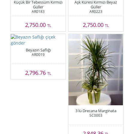
Küçük Bir Tebessüm Kırmızı
Aşk Küresi Kırmızı Beyaz
Güller
Güller
AR0183
AR0223
2,750.00
2,750.00
TL
TL
Beyazın Saflığı
AR0019
2,796.76
TL
3 lü Drecana Marginata
SC0003
2,848.36