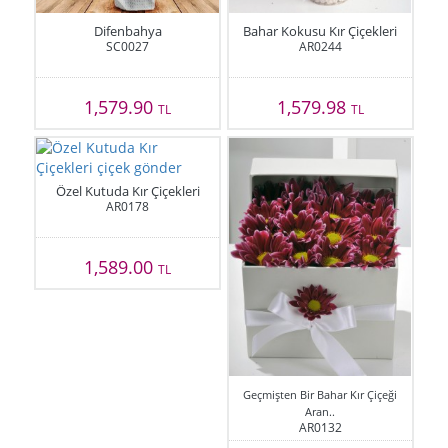
Difenbahya
Bahar Kokusu Kır Çiçekleri
SC0027
AR0244
1,579.90
1,579.98
TL
TL
Özel Kutuda Kır Çiçekleri
AR0178
1,589.00
TL
Geçmişten Bir Bahar Kır Çiçeği
Aran..
AR0132