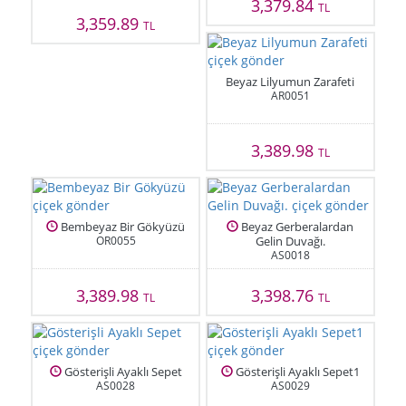
3,379.84
TL
3,359.89
TL
Beyaz Lilyumun Zarafeti
AR0051
3,389.98
TL
Bembeyaz Bir Gökyüzü
Beyaz Gerberalardan
OR0055
Gelin Duvağı.
AS0018
3,389.98
3,398.76
TL
TL
Gösterişli Ayaklı Sepet
Gösterişli Ayaklı Sepet1
AS0028
AS0029