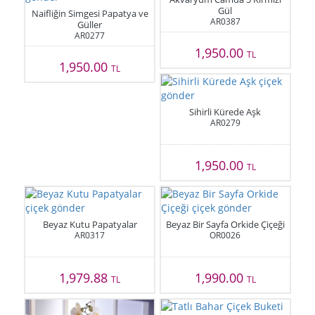
Gül
Naifliğin Simgesi Papatya ve
AR0387
Güller
AR0277
1,950.00
TL
1,950.00
TL
Sihirli Kürede Aşk
AR0279
1,950.00
TL
Beyaz Kutu Papatyalar
Beyaz Bir Sayfa Orkide Çiçeği
AR0317
OR0026
1,979.88
1,990.00
TL
TL