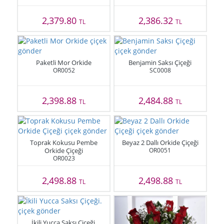
2,379.80
2,386.32
TL
TL
Paketli Mor Orkide
Benjamin Saksı Çiçeği
OR0052
SC0008
2,398.88
2,484.88
TL
TL
Toprak Kokusu Pembe
Beyaz 2 Dallı Orkide Çiçeği
Orkide Çiçeği
OR0051
OR0023
2,498.88
2,498.88
TL
TL
İkili Yucca Saksı Çiçeği.