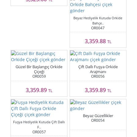
Beyaz Hediyelik Kutuda Orkide
Bahçe..
OR0047
3,359.88
TL
Güzel Bir Başlangıç Orkide
Çift Dallı Fuşya Orkide
Çiçeği
Arajmanı
OR0059
OR0056
3,359.89
3,359.89
TL
TL
Beyaz Güzellikler
OR0054
Fuşya Hediyelik Kutuda Çift Dallı
F..
OR0057