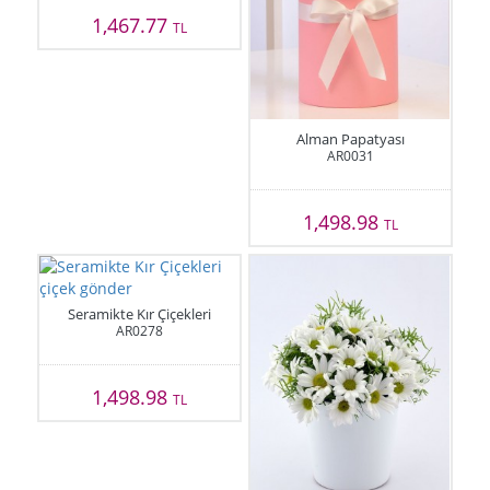
1,467.77
TL
Alman Papatyası
AR0031
1,498.98
TL
Seramikte Kır Çiçekleri
AR0278
1,498.98
TL