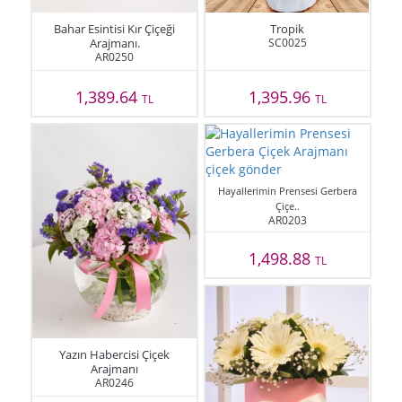
Bahar Esintisi Kır Çiçeği
Tropik
Arajmanı.
SC0025
AR0250
1,389.64
1,395.96
TL
TL
Hayallerimin Prensesi Gerbera
Çiçe..
AR0203
1,498.88
TL
Yazın Habercisi Çiçek
Arajmanı
AR0246