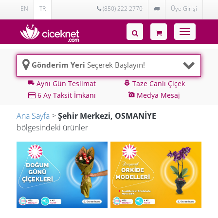
EN
TR
(850) 222 2770
Üye Girişi
Toggle
navigatio
Gönderim Yeri
Seçerek Başlayın!
Aynı Gün Teslimat
Taze Canlı Çiçek
local_shipping
local_florist
6 Ay Taksit İmkanı
Medya Mesaj
add_a_photo
Ana Sayfa
>
Şehir Merkezi, OSMANİYE
bölgesindeki ürünler