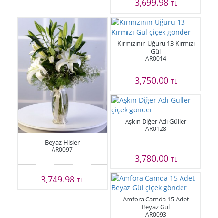
3,699.98
TL
Kırmızının Uğuru 13 Kırmızı
Gül
AR0014
3,750.00
TL
Aşkın Diğer Adı Güller
AR0128
Beyaz Hisler
AR0097
3,780.00
TL
3,749.98
TL
Amfora Camda 15 Adet
Beyaz Gül
AR0093