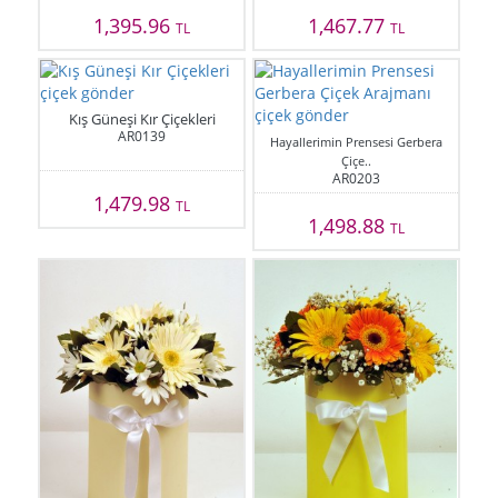
1,395.96
1,467.77
TL
TL
Kış Güneşi Kır Çiçekleri
AR0139
Hayallerimin Prensesi Gerbera
Çiçe..
AR0203
1,479.98
TL
1,498.88
TL