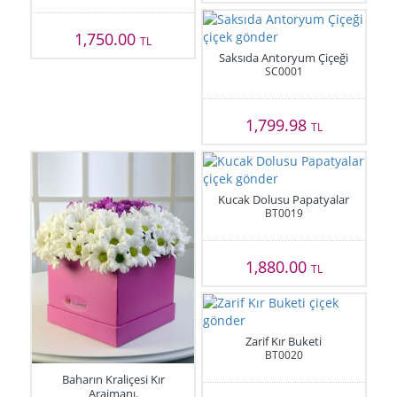
1,750.00
TL
Saksıda Antoryum Çiçeği
SC0001
1,799.98
TL
Kucak Dolusu Papatyalar
BT0019
1,880.00
TL
Zarif Kır Buketi
BT0020
Baharın Kraliçesi Kır
Arajmanı.