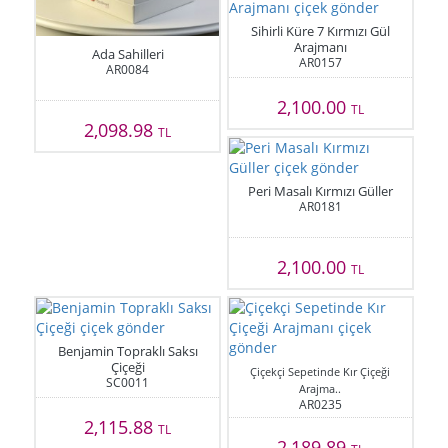
Sihirli Küre 7 Kırmızı Gül
Arajmanı
Ada Sahilleri
AR0157
AR0084
2,100.00
TL
2,098.98
TL
Peri Masalı Kırmızı Güller
AR0181
2,100.00
TL
Benjamin Topraklı Saksı
Çiçeği
Çiçekçi Sepetinde Kır Çiçeği
SC0011
Arajma..
AR0235
2,115.88
TL
2,189.89