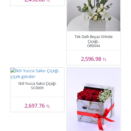
TL
Tek Dallı Beyaz Orkide
Çiçeği..
OR0044
2,596.98
TL
İkili Yucca Saksı Çiçeği.
SC0009
2,697.76
TL