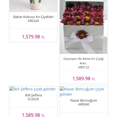
Bahar Kokusu Kır Çiçekleri
AR0244
1,579.98
TL
Geçmişten Bir Bahar Kır Çiçeği
Aran..
AR0132
1,589.98
TL
İkili Şeflera
SC0029
Nazar Boncuğum
AR0040
1,589.98
TL