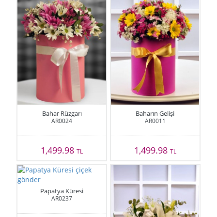
Bahar Rüzgarı
Baharın Gelişi
AR0024
AR0011
1,499.98
1,499.98
TL
TL
Papatya Küresi
AR0237