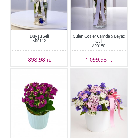
Duygu Seli
Gülen Gözler Camda 5 Beyaz
AR0112
Gül
AR0150
898.98
1,099.98
TL
TL