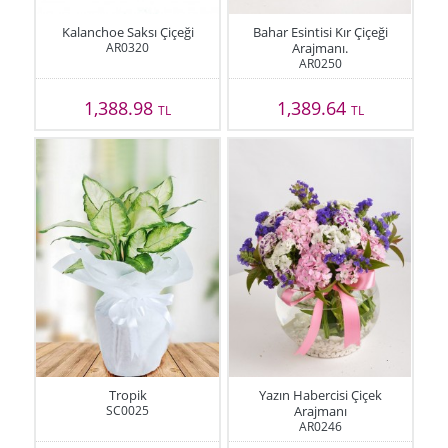
Kalanchoe Saksı Çiçeği
Bahar Esintisi Kır Çiçeği
AR0320
Arajmanı.
AR0250
1,388.98
1,389.64
TL
TL
Tropik
Yazın Habercisi Çiçek
SC0025
Arajmanı
AR0246