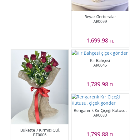
Beyaz Gerberalar
AR0099
1,699.98
TL
Kır Bahçesi
AR0045
1,789.98
TL
Rengarenk Kır Çiçeği Kutusu.
AR0083
Bukette 7 Kırmızı Gül.
1,799.88
BT0006
TL