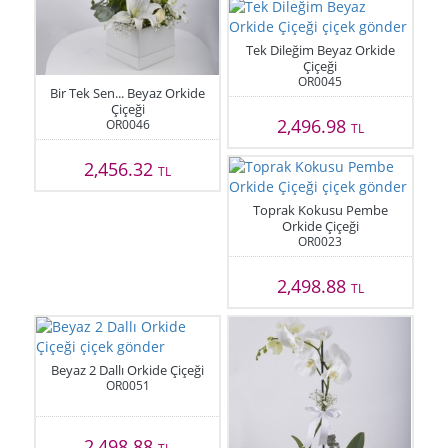
Tek Dileğim Beyaz Orkide
Çiçeği
OR0045
Bir Tek Sen... Beyaz Orkide
Çiçeği
2,496.98
OR0046
TL
2,456.32
TL
Toprak Kokusu Pembe
Orkide Çiçeği
OR0023
2,498.88
TL
Beyaz 2 Dallı Orkide Çiçeği
OR0051
2,498.88