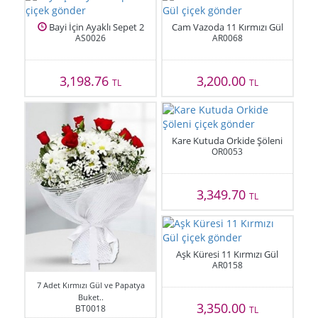
Bayi İçin Ayaklı Sepet 2
Cam Vazoda 11 Kırmızı Gül
AS0026
AR0068
3,198.76
3,200.00
TL
TL
Kare Kutuda Orkide Şöleni
OR0053
3,349.70
TL
Aşk Küresi 11 Kırmızı Gül
AR0158
7 Adet Kırmızı Gül ve Papatya
Buket..
3,350.00
BT0018
TL