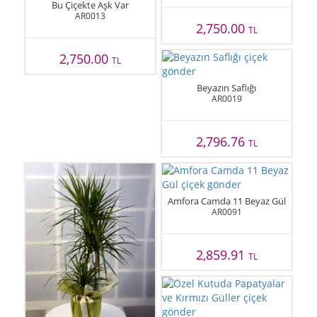
Bu Çiçekte Aşk Var
AR0013
2,750.00
TL
2,750.00
TL
Beyazın Saflığı
AR0019
2,796.76
TL
Amfora Camda 11 Beyaz Gül
AR0091
2,859.91
TL