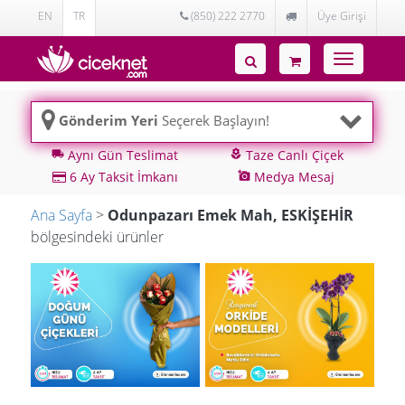
EN
TR
(850) 222 2770
Üye Girişi
Toggle
navigatio
Gönderim Yeri
Seçerek Başlayın!
Aynı Gün Teslimat
Taze Canlı Çiçek
local_shipping
local_florist
6 Ay Taksit İmkanı
Medya Mesaj
add_a_photo
Ana Sayfa
>
Odunpazarı Emek Mah, ESKİŞEHİR
bölgesindeki ürünler