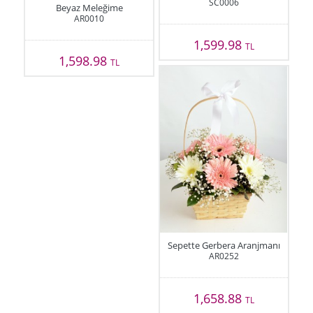
SC0006
Beyaz Meleğime
AR0010
1,599.98
TL
1,598.98
TL
Sepette Gerbera Aranjmanı
AR0252
1,658.88
TL