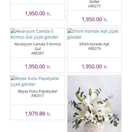
Güller
AR0277
1,950.00
TL
1,950.00
TL
Akvaryum Camda 5 Kırmızı
Sihirli Kürede Aşk
Gül
AR0279
AR0387
1,950.00
1,950.00
TL
TL
Beyaz Kutu Papatyalar
AR0317
1,979.88
TL