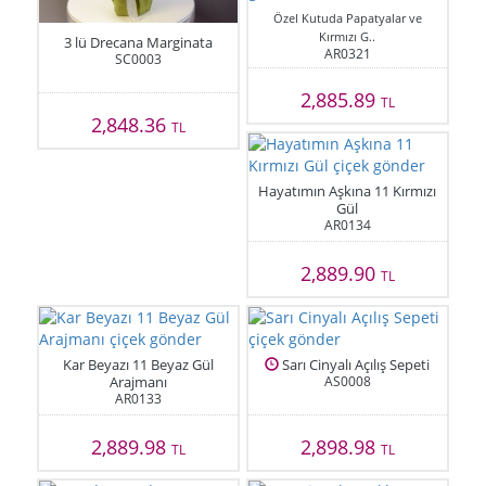
Özel Kutuda Papatyalar ve
Kırmızı G..
3 lü Drecana Marginata
AR0321
SC0003
2,885.89
TL
2,848.36
TL
Hayatımın Aşkına 11 Kırmızı
Gül
AR0134
2,889.90
TL
Kar Beyazı 11 Beyaz Gül
Sarı Cinyalı Açılış Sepeti
Arajmanı
AS0008
AR0133
2,889.98
2,898.98
TL
TL