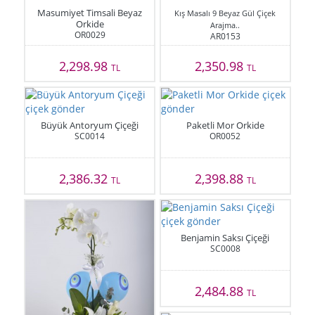
Masumiyet Timsali Beyaz
Kış Masalı 9 Beyaz Gül Çiçek
Orkide
Arajma..
OR0029
AR0153
2,298.98
2,350.98
TL
TL
Büyük Antoryum Çiçeği
Paketli Mor Orkide
SC0014
OR0052
2,386.32
2,398.88
TL
TL
Benjamin Saksı Çiçeği
SC0008
2,484.88
TL