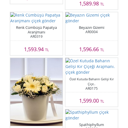
1,589.98
TL
Renk Cümbüşü Papatya
Beyazın Gizemi
Aranjmanı
AR0004
AR0319
1,593.94
1,596.66
TL
TL
Özel Kutuda Baharın Gelişi Kır
Çiçe..
AR0175
1,599.00
TL
Spathiphyllum