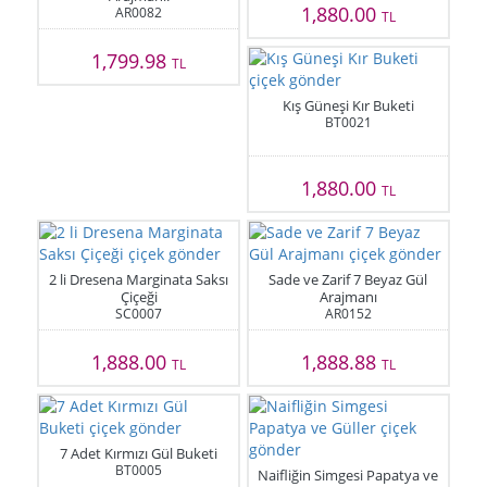
1,880.00
AR0082
TL
1,799.98
TL
Kış Güneşi Kır Buketi
BT0021
1,880.00
TL
2 li Dresena Marginata Saksı
Sade ve Zarif 7 Beyaz Gül
Çiçeği
Arajmanı
SC0007
AR0152
1,888.00
1,888.88
TL
TL
7 Adet Kırmızı Gül Buketi
BT0005
Naifliğin Simgesi Papatya ve