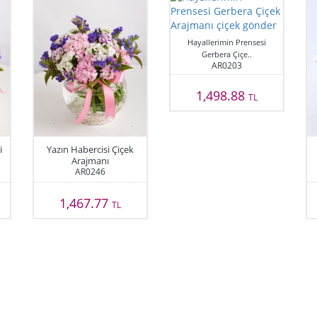
Hayallerimin Prensesi
Gerbera Çiçe..
AR0203
1,498.88
TL
i
Yazın Habercisi Çiçek
Arajmanı
AR0246
1,467.77
TL