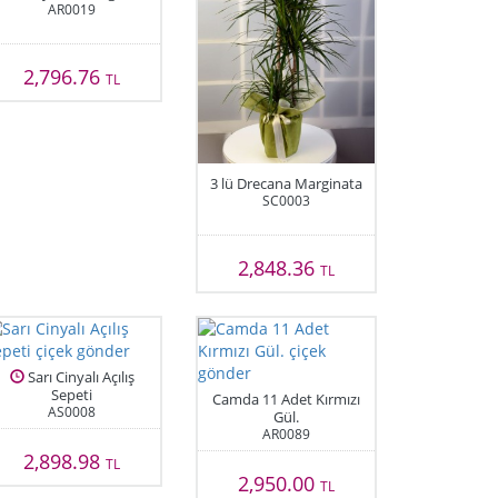
AR0019
2,796.76
TL
3 lü Drecana Marginata
SC0003
2,848.36
TL
Sarı Cinyalı Açılış
Sepeti
Camda 11 Adet Kırmızı
AS0008
Gül.
AR0089
2,898.98
TL
2,950.00
TL