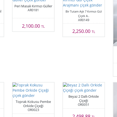
Peri Masalı Kırmızı Güller
AR0181
l
Bir Tutam Aşk 7 Kırmızı Gül
Çiçek A..
AR0149
2,100.00
TL
2,250.00
TL
Beyaz 2 Dallı Orkide
Çiçeği
Toprak Kokusu Pembe
OR0051
Orkide Çiçeği
OR0023
2,498.88
TL