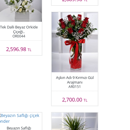
Tek Dallı Beyaz Orkide
Çiçeği..
OR0044
2,596.98
TL
Aşkın Adı 9 Kırmızı Gül
Arajmanı
AR0151
2,700.00
TL
Beyazın Saflığı