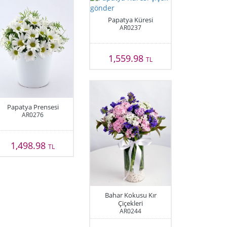
Papatya Küresi
AR0237
1,559.98
TL
Papatya Prensesi
AR0276
1,498.98
TL
Bahar Kokusu Kır
Çiçekleri
AR0244