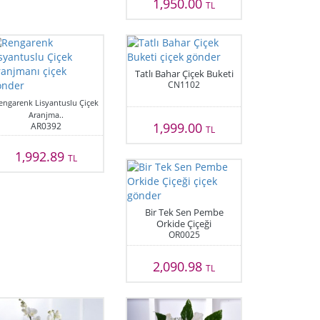
1,950.00
TL
Tatlı Bahar Çiçek Buketi
CN1102
engarenk Lisyantuslu Çiçek
Aranjma..
1,999.00
AR0392
TL
1,992.89
TL
Bir Tek Sen Pembe
Orkide Çiçeği
OR0025
2,090.98
TL