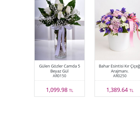
Gülen Gözler Camda 5
Bahar Esintisi Kır Çiçeğ
Beyaz Gül
Arajmanı.
AR0150
AR0250
1,099.98
1,389.64
TL
TL