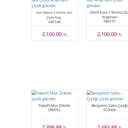
Sihirli Küre 7 Kırmızı Gü
Gün Batımı 5 Kırmızı Gül
Arajmanı
Çiçek Araj..
AR0157
AR0148
2,100.00
2,100.00
TL
TL
Paketli Mor Orkide
Benjamin Saksı Çiçeği
OR0052
SC0008
2,398.88
2,484.88
TL
TL