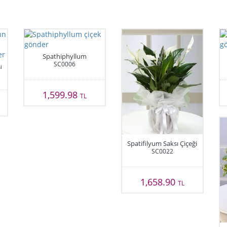
Spathiphyllum
SC0006
i
1,599.98
TL
Spatifilyum Saksı Çiçeği
SC0022
1,658.90
TL