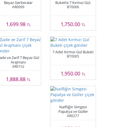
Beyaz Gerberalar
Bukette 7 Kırmızı Gül.
AR0099
BT0006
1,699.98
1,750.00
TL
TL
7 Adet Kırmızı Gül Buketi
BT0005
ade ve Zarif 7 Beyaz Gül
Arajmanı
AR0152
1,950.00
TL
1,888.88
TL
Naifliğin Simgesi
Papatya ve Güller
AR0277