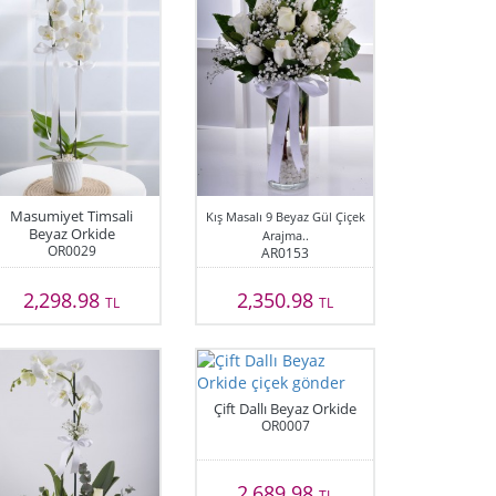
Masumiyet Timsali
Kış Masalı 9 Beyaz Gül Çiçek
Beyaz Orkide
Arajma..
OR0029
AR0153
2,298.98
2,350.98
TL
TL
Çift Dallı Beyaz Orkide
OR0007
2,689.98
TL