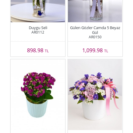
Duygu Seli
Gülen Gözler Camda 5 Beyaz
AR0112
Gül
AR0150
898.98
1,099.98
TL
TL