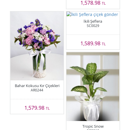
1,578.98
TL
İkili Şeflera
SC0029
1,589.98
TL
Bahar Kokusu Kır Çiçekleri
AR0244
1,579.98
TL
Tropic Snow