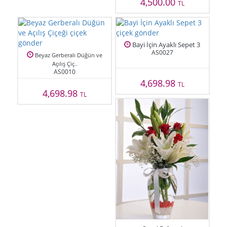
4,500.00
TL
Bayi İçin Ayaklı Sepet 3
AS0027
Beyaz Gerberalı Düğün ve
Açılış Çiç..
AS0010
4,698.98
TL
4,698.98
TL