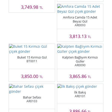
3,749.98
TL
Amfora Camda 15 Adet
Beyaz Gül
AR0093
3,813.13
TL
Buket 15 Kırmızı Gül
Kalpten Bağlıyım Kırmızı
BT0011
Güller
AR0090
3,850.00
3,865.86
TL
TL
İlk Bakış
AR0101
Bahar Sefası
AR0103
3,886.66
TL