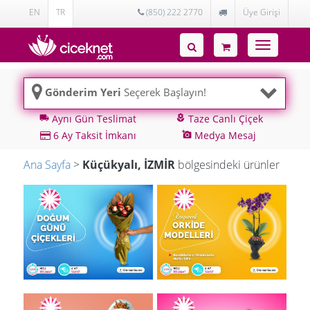
EN
TR
(850) 222 2770
Üye Girişi
Toggle
navigatio
Gönderim Yeri
Seçerek Başlayın!
Aynı Gün Teslimat
Taze Canlı Çiçek
local_shipping
local_florist
6 Ay Taksit İmkanı
Medya Mesaj
add_a_photo
Ana Sayfa
>
Küçükyalı, İZMİR
bölgesindeki ürünler