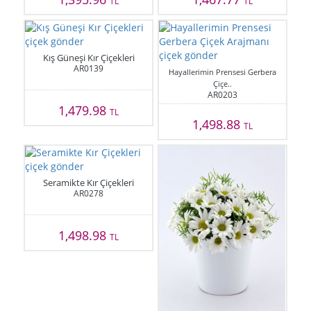
TL
TL
Kış Güneşi Kır Çiçekleri
AR0139
Hayallerimin Prensesi Gerbera
Çiçe..
AR0203
1,479.98
TL
1,498.88
TL
Seramikte Kır Çiçekleri
AR0278
1,498.98
TL