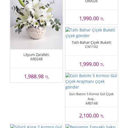
OR0026
1,990.00
TL
Tatlı Bahar Çiçek Buketi
CN1102
Lilyum Zarafeti.
AR0248
1,999.00
TL
1,988.98
TL
Gün Batımı 5 Kırmızı Gül Çiçek
Araj..
AR0148
2,100.00
TL