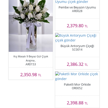
Pembe ve Beyazın Uyumu
AR0028
2,379.80
TL
Büyük Antoryum Çiçeği
SC0014
Kış Masalı 9 Beyaz Gül Çiçek
Arajma..
2,386.32
AR0153
TL
2,350.98
TL
Paketli Mor Orkide
OR0052
2,398.88
TL