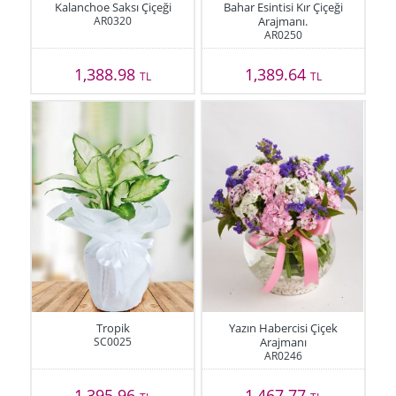
Kalanchoe Saksı Çiçeği
Bahar Esintisi Kır Çiçeği
AR0320
Arajmanı.
AR0250
1,388.98
1,389.64
TL
TL
Tropik
Yazın Habercisi Çiçek
SC0025
Arajmanı
AR0246
1,395.96
1,467.77