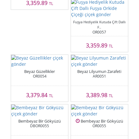
3,359.89
TL
Fuşya Hediyelik Kutuda Çift Dallı
F..
OR0057
3,359.89
TL
Beyaz Güzellikler
Beyaz Lilyumun Zarafeti
OR0054
AR0051
3,379.84
3,389.98
TL
TL
Bembeyaz Bir Gökyüzü
Bembeyaz Bir Gökyüzü
DBOR0055
OR0055