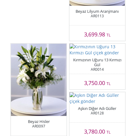
Beyaz Lilyum Aranjmanı
AR0113
3,699.98
TL
Kırmızının Uğuru 13 Kırmızı
Gül
AR0014
3,750.00
TL
Aşkın Diğer Adı Güller
AR0128
Beyaz Hisler
AR0097
3,780.00
TL