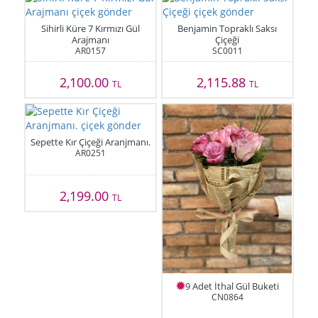
Sihirli Küre 7 Kırmızı Gül
Benjamin Topraklı Saksı
Arajmanı
Çiçeği
AR0157
SC0011
2,100.00
2,115.88
TL
TL
Sepette Kır Çiçeği Aranjmanı.
AR0251
2,199.00
TL
9 Adet İthal Gül Buketi
CN0864