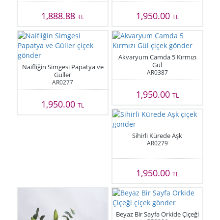
1,888.88
1,950.00
TL
TL
Akvaryum Camda 5 Kırmızı
Gül
Naifliğin Simgesi Papatya ve
AR0387
Güller
AR0277
1,950.00
TL
1,950.00
TL
Sihirli Kürede Aşk
AR0279
1,950.00
TL
Beyaz Bir Sayfa Orkide Çiçeği