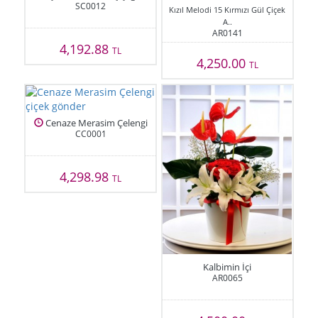
SC0012
Kızıl Melodi 15 Kırmızı Gül Çiçek
A..
AR0141
4,192.88
TL
4,250.00
TL
Cenaze Merasim Çelengi
CC0001
4,298.98
TL
Kalbimin İçi
AR0065