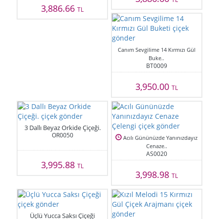
3,886.66
TL
Canım Sevgilime 14 Kırmızı Gül
Buke..
BT0009
3,950.00
TL
3 Dallı Beyaz Orkide Çiçeği.
OR0050
Acılı Gününüzde Yanınızdayız
Cenaze..
AS0020
3,995.88
TL
3,998.98
TL
Üçlü Yucca Saksı Çiçeği