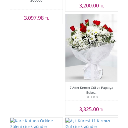
SC0005
3,200.00
TL
3,097.98
TL
7 Adet Kırmızı Gül ve Papatya
Buket..
BT0018
3,325.00
TL