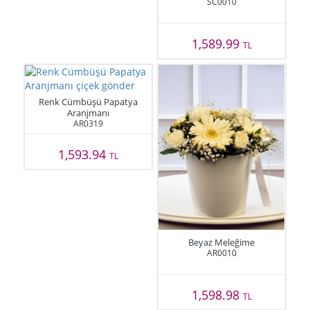
SC0010
1,589.99
TL
Renk Cümbüşü Papatya
Aranjmanı
AR0319
1,593.94
TL
Beyaz Meleğime
AR0010
1,598.98
TL