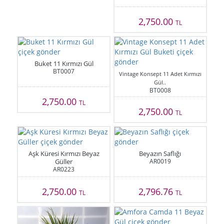
2,750.00
TL
Buket 11 Kırmızı Gül
BT0007
Vintage Konsept 11 Adet Kırmızı
Gül..
BT0008
2,750.00
TL
2,750.00
TL
Aşk Küresi Kırmızı Beyaz
Beyazın Saflığı
Güller
AR0019
AR0223
2,750.00
2,796.76
TL
TL