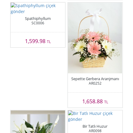
Spathiphyllum
SC0006
1,599.98
TL
Sepette Gerbera Aranjmanı
AR0252
1,658.88
TL
Bir Tatlı Huzur
AR0098