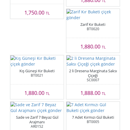
1,880.00
TL
1,750.00
TL
Zarif Kır Buketi
BT0020
1,880.00
TL
Kış Güneşi Kır Buketi
2 li Dresena Marginata Saksı
BT0021
Çiçeği
SC0007
1,880.00
1,888.00
TL
TL
Sade ve Zarif 7 Beyaz Gül
7 Adet Kırmızı Gül Buketi
Arajmanı
BT0005
AR0152