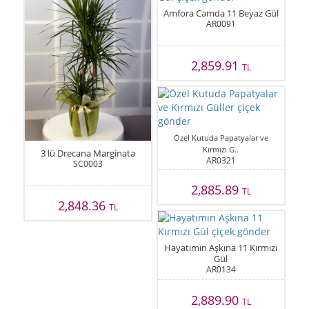
Amfora Camda 11 Beyaz Gül
AR0091
2,859.91
TL
Özel Kutuda Papatyalar ve
Kırmızı G..
3 lü Drecana Marginata
AR0321
SC0003
2,885.89
TL
2,848.36
TL
Hayatımın Aşkına 11 Kırmızı
Gül
AR0134
2,889.90
TL