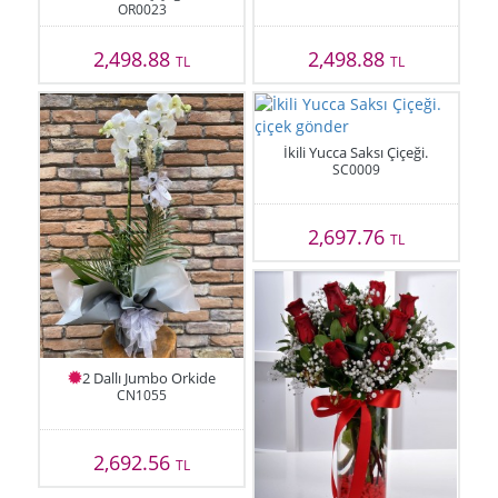
OR0023
2,498.88
2,498.88
TL
TL
İkili Yucca Saksı Çiçeği.
SC0009
2,697.76
TL
2 Dallı Jumbo Orkide
CN1055
2,692.56
TL