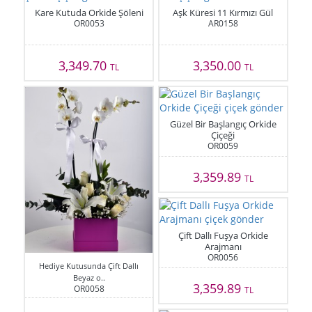
Kare Kutuda Orkide Şöleni
Aşk Küresi 11 Kırmızı Gül
OR0053
AR0158
3,349.70
3,350.00
TL
TL
Güzel Bir Başlangıç Orkide
Çiçeği
OR0059
3,359.89
TL
Çift Dallı Fuşya Orkide
Arajmanı
OR0056
Hediye Kutusunda Çift Dallı
Beyaz o..
3,359.89
OR0058
TL