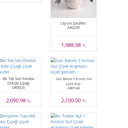
Lilyum Zarafeti.
AR0248
1,988.98
TL
Bir Tek Sen Pembe
Gün Batımı 5 Kırmızı Gül
Orkide Çiçeği
Çiçek Araj..
OR0025
AR0148
2,090.98
2,100.00
TL
TL