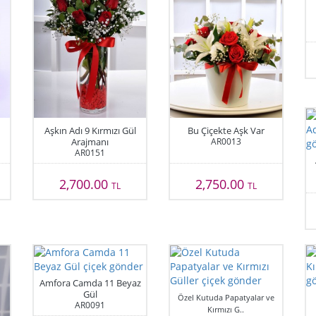
Aşkın Adı 9 Kırmızı Gül
Bu Çiçekte Aşk Var
Arajmanı
AR0013
AR0151
2,700.00
2,750.00
TL
TL
Amfora Camda 11 Beyaz
Gül
Özel Kutuda Papatyalar ve
AR0091
Kırmızı G..