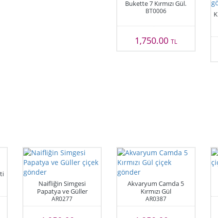
Bukette 7 Kırmızı Gül.
BT0006
K
1,750.00
TL
ti
Naifliğin Simgesi
Akvaryum Camda 5
Papatya ve Güller
Kırmızı Gül
AR0277
AR0387