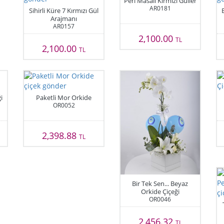
Peri Masalı Kırmızı Güller
AR0181
Sihirli Küre 7 Kırmızı Gül
Arajmanı
AR0157
2,100.00
TL
2,100.00
TL
i
Paketli Mor Orkide
OR0052
2,398.88
TL
Bir Tek Sen... Beyaz
Orkide Çiçeği
OR0046
2,456.32
TL