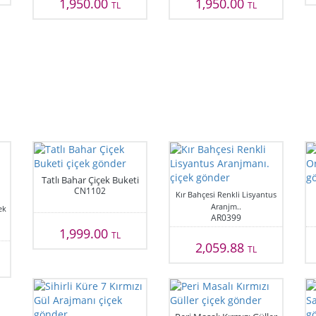
1,950.00
1,950.00
TL
TL
Tatlı Bahar Çiçek Buketi
CN1102
Kır Bahçesi Renkli Lisyantus
Aranjm..
ek
AR0399
1,999.00
TL
2,059.88
TL