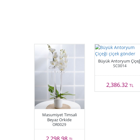
Büyük Antoryum Çiçeğ
SC0014
2,386.32
TL
Masumiyet Timsali
Beyaz Orkide
OR0029
2,298.98
TL