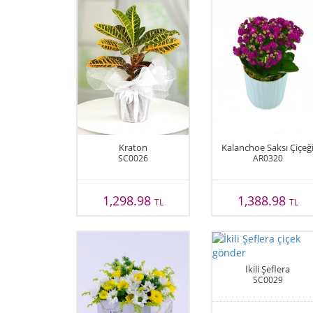
Kraton
Kalanchoe Saksı Çiçeğ
SC0026
AR0320
1,298.98
1,388.98
TL
TL
İkili Şeflera
SC0029