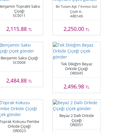
Benjamin Topraklı Saksı
Bir Tutam Aşk 7 Kırmızı Gül
Çiçeği
Çiçek A..
SC0011
AR0149
2,115.88
2,250.00
TL
TL
Benjamin Saksı Çiçeği
SC0008
Tek Dileğim Beyaz
Orkide Çiçeği
OR0045
2,484.88
TL
2,496.98
TL
Beyaz 2 Dallı Orkide
Çiçeği
Toprak Kokusu Pembe
OR0051
Orkide Çiçeği
OR0023