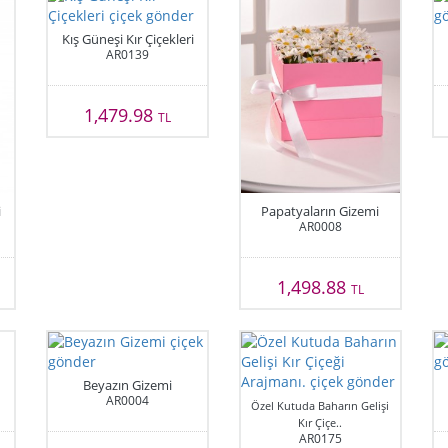
Kış Güneşi Kır Çiçekleri
AR0139
1,479.98
TL
i
Papatyaların Gizemi
AR0008
1,498.88
TL
Beyazın Gizemi
AR0004
Özel Kutuda Baharın Gelişi
Kır Çiçe..
AR0175