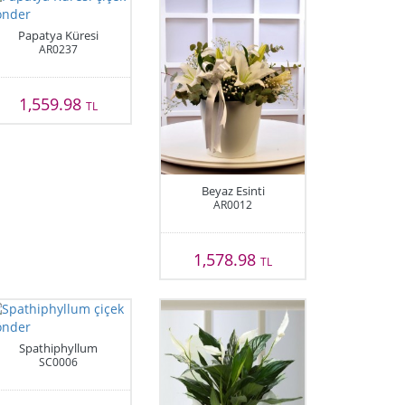
Papatya Küresi
AR0237
1,559.98
TL
Beyaz Esinti
AR0012
1,578.98
TL
Spathiphyllum
SC0006