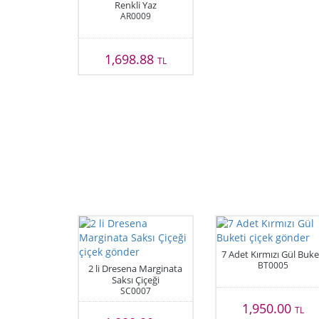
Renkli Yaz
AR0009
1,698.88
TL
7 Adet Kırmızı Gül Buke
BT0005
2 li Dresena Marginata
Saksı Çiçeği
SC0007
1,950.00
TL