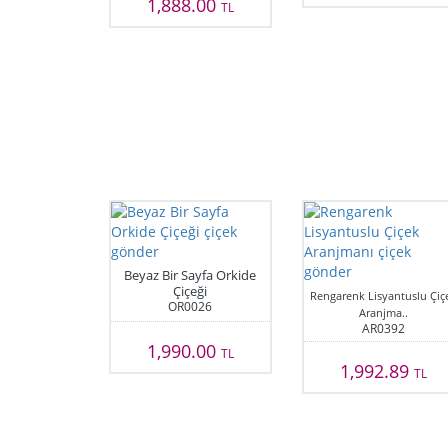
1,888.00
TL
Beyaz Bir Sayfa Orkide
Çiçeği
Rengarenk Lisyantuslu Çiç
OR0026
Aranjma..
AR0392
1,990.00
TL
1,992.89
TL