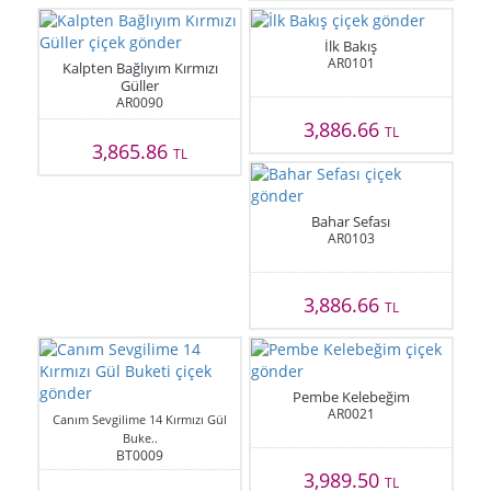
İlk Bakış
AR0101
Kalpten Bağlıyım Kırmızı
Güller
AR0090
3,886.66
TL
3,865.86
TL
Bahar Sefası
AR0103
3,886.66
TL
Pembe Kelebeğim
AR0021
Canım Sevgilime 14 Kırmızı Gül
Buke..
BT0009
3,989.50
TL