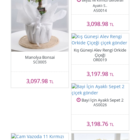
Beyaz ve Kırmızı Gerberalı
Ayaklı S..
AS0014
3,098.98
TL
Kış Güneşi Alev Rengi Orkide
Çiçeği
Manolya Bonsai
OR0019
SC0005
3,197.98
TL
3,097.98
TL
Bayi İçin Ayaklı Sepet 2
AS0026
3,198.76
TL