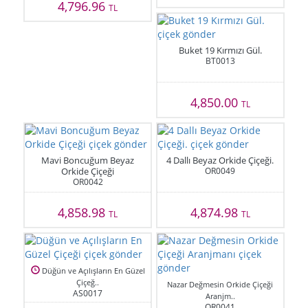
4,796.96
TL
Buket 19 Kırmızı Gül.
BT0013
4,850.00
TL
Mavi Boncuğum Beyaz
4 Dallı Beyaz Orkide Çiçeği.
Orkide Çiçeği
OR0049
OR0042
4,858.98
4,874.98
TL
TL
Düğün ve Açılışların En Güzel
Çiçeğ..
Nazar Değmesin Orkide Çiçeği
AS0017
Aranjm..
OR0041