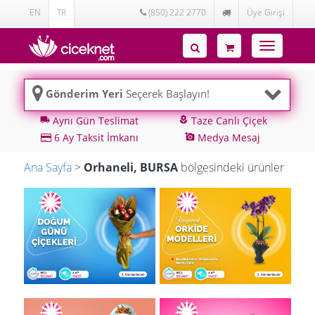
EN
TR
(850) 222 2770
Üye Girişi
Toggle
navigatio
Gönderim Yeri
Seçerek Başlayın!
Aynı Gün Teslimat
Taze Canlı Çiçek
local_shipping
local_florist
6 Ay Taksit İmkanı
Medya Mesaj
add_a_photo
Ana Sayfa
>
Orhaneli, BURSA
bölgesindeki ürünler