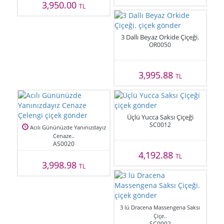
3,950.00
TL
3 Dallı Beyaz Orkide Çiçeği.
OR0050
3,995.88
TL
Üçlü Yucca Saksı Çiçeği
SC0012
Acılı Gününüzde Yanınızdayız
Cenaze..
AS0020
4,192.88
TL
3,998.98
TL
3 lü Dracena Massengena Saksı
Çiçe..
SC0002