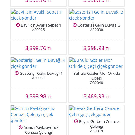
TL
TL
Bayi İçin Ayaklı Sepet 1
Gösterişli Gelin Duvağı 3
AS0025
AS0030
3,398.76
3,398.98
TL
TL
Gösterişli Gelin Duvağı 4
Buhulu Gözler Mor Orkide
AS0031
Çiçeği
OR0048
3,398.98
3,489.98
TL
TL
Beyaz Gerbera Cenaze
Çelengi
Acınızı Paylaşıyoruz
AS0019
Cenaze Çelengi