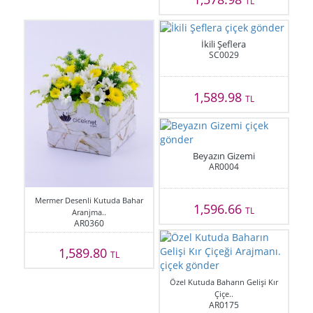
TL
İkili Şeflera
SC0029
1,589.98
TL
Beyazın Gizemi
AR0004
Mermer Desenli Kutuda Bahar
1,596.66
TL
Aranjma..
AR0360
1,589.80
TL
Özel Kutuda Baharın Gelişi Kır
Çiçe..
AR0175