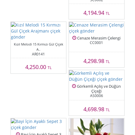
4,194.94
TL
Cenaze Merasim Çelengi
CC0001
Kızıl Melodi 15 Kırmızı Gül Çiçek
A..
AR0141
4,298.98
TL
4,250.00
TL
Görkemli Açılış ve Düğün
Çiçeği
AS0006
4,698.98
TL
Bayi İçin Ayaklı Sepet 3