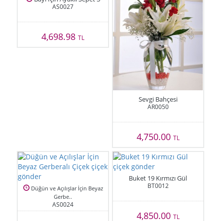
AS0027
4,698.98
TL
Sevgi Bahçesi
AR0050
4,750.00
TL
Buket 19 Kırmızı Gül
BT0012
Düğün ve Açılışlar İçin Beyaz
Gerbe..
AS0024
4,850.00
TL