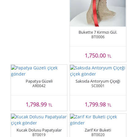
Bukette 7 Kırmızı Gül.
BT0006
1,750.00
TL
Papatya Güzeli
Saksıda Antoryum Çiçeği
AR0042
SC0001
1,798.99
1,799.98
TL
TL
Kucak Dolusu Papatyalar
Zarif Kır Buketi
BT0019
BT0020