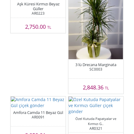
Aşk Küresi Kırmızı Beyaz
Güller
AR0223
2,750.00
TL
3 lü Drecana Marginata
SC0003
2,848.36
TL
Amfora Camda 11 Beyaz Gül
AR0091
Özel Kutuda Papatyalar ve
Kırmızı G..
AR0321