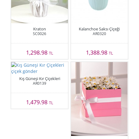
Kraton
Kalanchoe Saksı Çiçeği
SC0026
AR0320
1,298.98
1,388.98
TL
TL
Kış Güneşi Kır Çiçekleri
AR0139
1,479.98
TL