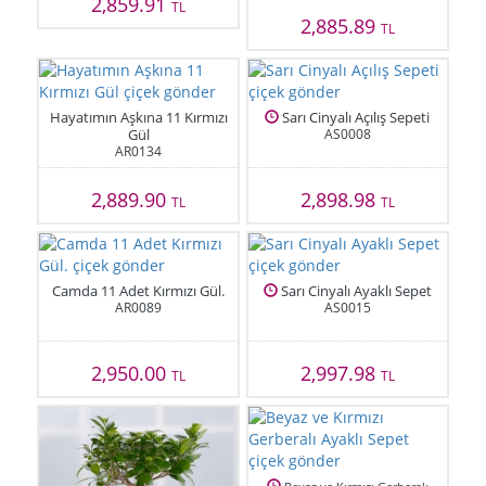
2,859.91
TL
2,885.89
TL
Hayatımın Aşkına 11 Kırmızı
Sarı Cinyalı Açılış Sepeti
Gül
AS0008
AR0134
2,889.90
2,898.98
TL
TL
Camda 11 Adet Kırmızı Gül.
Sarı Cinyalı Ayaklı Sepet
AR0089
AS0015
2,950.00
2,997.98
TL
TL