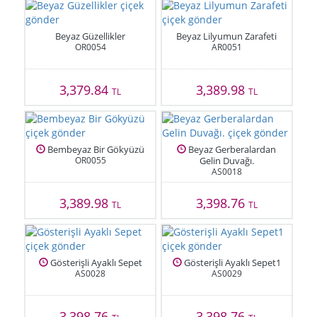
Beyaz Güzellikler
Beyaz Lilyumun Zarafeti
OR0054
AR0051
3,379.84
3,389.98
TL
TL
Bembeyaz Bir Gökyüzü
Beyaz Gerberalardan
OR0055
Gelin Duvağı.
AS0018
3,389.98
3,398.76
TL
TL
Gösterişli Ayaklı Sepet
Gösterişli Ayaklı Sepet1
AS0028
AS0029
3,398.76
3,398.76