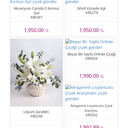
Akvaryum Camda 5 Kırmızı
Sihirli Kürede Aşk
Gül
AR0279
AR0387
1,950.00
1,950.00
TL
TL
Beyaz Bir Sayfa Orkide Çiçeği
OR0026
1,990.00
TL
Rengarenk Lisyantuslu Çiçek
Aranjma..
Lilyum Zarafeti.
AR0392
AR0248
1,992.89
TL