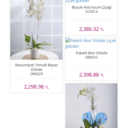
Büyük Antoryum Çiçeği
SC0014
2,386.32
TL
Paketli Mor Orkide
OR0052
Masumiyet Timsali Beyaz
Orkide
2,398.88
OR0029
TL
2,298.98
TL