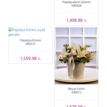
Papatyaların Gizemi
AR0008
1,498.88
TL
Papatya Küresi
AR0237
1,559.98
TL
Beyaz Esinti
AR0012
1,578.98