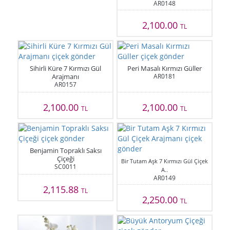
AR0148
2,100.00
TL
Sihirli Küre 7 Kırmızı Gül
Peri Masalı Kırmızı Güller
Arajmanı
AR0181
AR0157
2,100.00
2,100.00
TL
TL
Benjamin Topraklı Saksı
Çiçeği
Bir Tutam Aşk 7 Kırmızı Gül Çiçek
SC0011
A..
AR0149
2,115.88
TL
2,250.00
TL