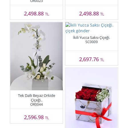
OR0023
2,498.88
2,498.88
TL
TL
İkili Yucca Saksı Çiçeği.
SC0009
2,697.76
TL
Tek Dallı Beyaz Orkide
Çiçeği..
OR0044
2,596.98
TL