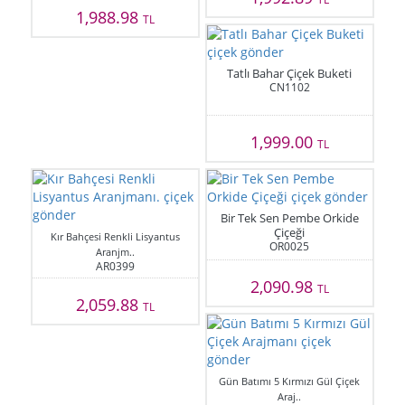
1,988.98
TL
Tatlı Bahar Çiçek Buketi
CN1102
1,999.00
TL
Bir Tek Sen Pembe Orkide
Çiçeği
Kır Bahçesi Renkli Lisyantus
OR0025
Aranjm..
AR0399
2,090.98
TL
2,059.88
TL
Gün Batımı 5 Kırmızı Gül Çiçek
Araj..