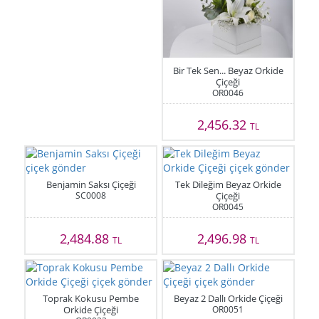
Bir Tek Sen... Beyaz Orkide
Çiçeği
OR0046
2,456.32
TL
Benjamin Saksı Çiçeği
Tek Dileğim Beyaz Orkide
SC0008
Çiçeği
OR0045
2,484.88
2,496.98
TL
TL
Toprak Kokusu Pembe
Beyaz 2 Dallı Orkide Çiçeği
Orkide Çiçeği
OR0051