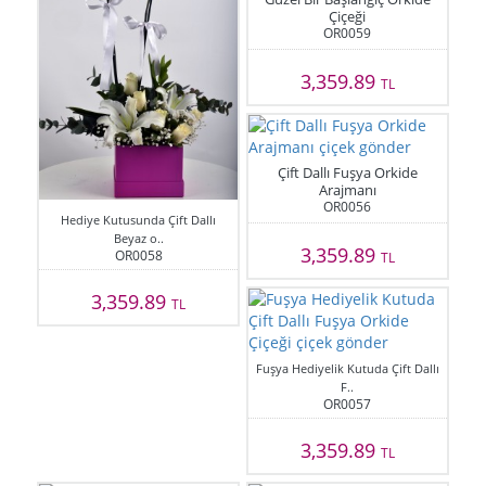
Çiçeği
OR0059
3,359.89
TL
Çift Dallı Fuşya Orkide
Arajmanı
OR0056
Hediye Kutusunda Çift Dallı
Beyaz o..
3,359.89
OR0058
TL
3,359.89
TL
Fuşya Hediyelik Kutuda Çift Dallı
F..
OR0057
3,359.89
TL