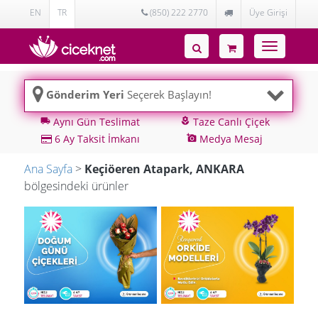
EN
TR
(850) 222 2770
Üye Girişi
Toggle
navigatio
Gönderim Yeri
Seçerek Başlayın!
Aynı Gün Teslimat
Taze Canlı Çiçek
local_shipping
local_florist
6 Ay Taksit İmkanı
Medya Mesaj
add_a_photo
Ana Sayfa
>
Keçiöeren Atapark, ANKARA
bölgesindeki ürünler