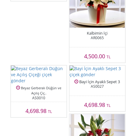
Kalbimin İçi
AR0065
4,500.00
TL
Bayi İçin Ayaklı Sepet 3
AS0027
Beyaz Gerberalı Düğün ve
Açılış Çiç..
AS0010
4,698.98
TL
4,698.98
TL