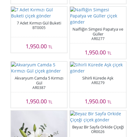
7 Adet Kırmızı Gül Buketi
BT0005
Naifliğin Simgesi Papatya ve
Güller
AR0277
1,950.00
TL
1,950.00
TL
Akvaryum Camda 5 Kırmızı
Sihirli Kürede Aşk
Gül
AR0279
AR0387
1,950.00
1,950.00
TL
TL
Beyaz Bir Sayfa Orkide Çiçeği
OR0026