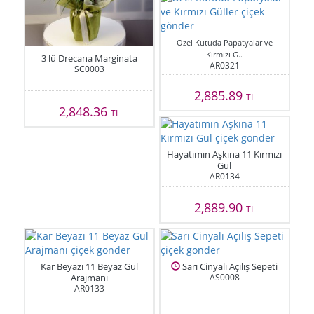
Özel Kutuda Papatyalar ve
Kırmızı G..
3 lü Drecana Marginata
AR0321
SC0003
2,885.89
TL
2,848.36
TL
Hayatımın Aşkına 11 Kırmızı
Gül
AR0134
2,889.90
TL
Kar Beyazı 11 Beyaz Gül
Sarı Cinyalı Açılış Sepeti
Arajmanı
AS0008
AR0133