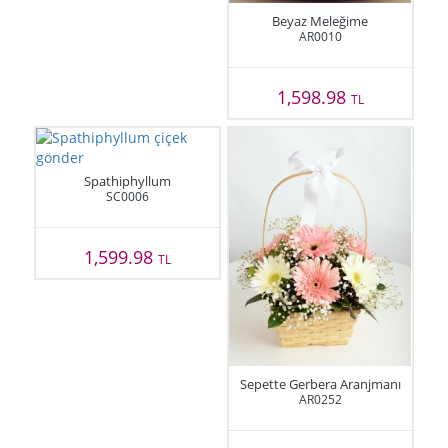
Beyaz Meleğime
AR0010
1,598.98
TL
Spathiphyllum
SC0006
1,599.98
TL
Sepette Gerbera Aranjmanı
AR0252