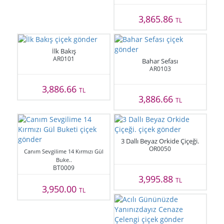
3,865.86
TL
İlk Bakış
AR0101
Bahar Sefası
AR0103
3,886.66
TL
3,886.66
TL
3 Dallı Beyaz Orkide Çiçeği.
OR0050
Canım Sevgilime 14 Kırmızı Gül
Buke..
BT0009
3,995.88
TL
3,950.00
TL