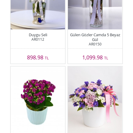
Duygu Seli
Gülen Gözler Camda 5 Beyaz
AR0112
Gül
AR0150
898.98
1,099.98
TL
TL