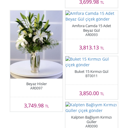
3,699.98
TL
Amfora Camda 15 Adet
Beyaz Gül
AR0093
3,813.13
TL
Buket 15 Kırmızı Gül
BT0011
Beyaz Hisler
AR0097
3,850.00
TL
3,749.98
TL
Kalpten Bağlıyım Kırmızı
Güller
AR0090