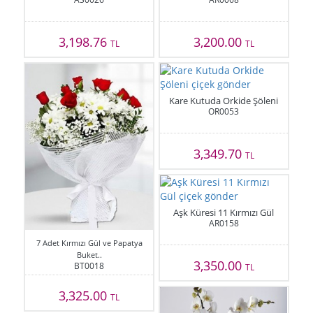
3,198.76
3,200.00
TL
TL
Kare Kutuda Orkide Şöleni
OR0053
3,349.70
TL
Aşk Küresi 11 Kırmızı Gül
AR0158
7 Adet Kırmızı Gül ve Papatya
Buket..
3,350.00
BT0018
TL
3,325.00
TL