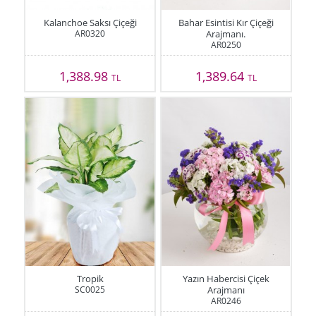
Kalanchoe Saksı Çiçeği
Bahar Esintisi Kır Çiçeği
AR0320
Arajmanı.
AR0250
1,388.98
1,389.64
TL
TL
Tropik
Yazın Habercisi Çiçek
SC0025
Arajmanı
AR0246