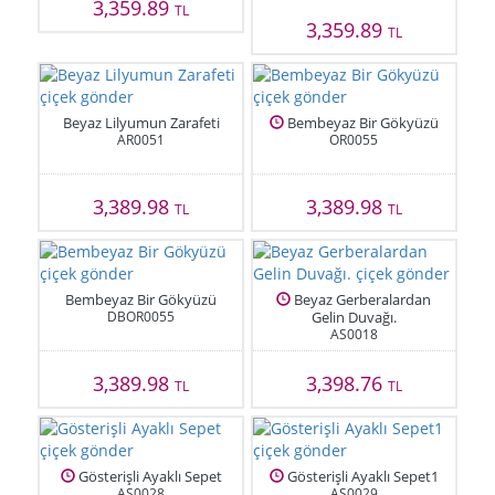
3,359.89
TL
3,359.89
TL
Beyaz Lilyumun Zarafeti
Bembeyaz Bir Gökyüzü
AR0051
OR0055
3,389.98
3,389.98
TL
TL
Bembeyaz Bir Gökyüzü
Beyaz Gerberalardan
DBOR0055
Gelin Duvağı.
AS0018
3,389.98
3,398.76
TL
TL
Gösterişli Ayaklı Sepet
Gösterişli Ayaklı Sepet1
AS0028
AS0029