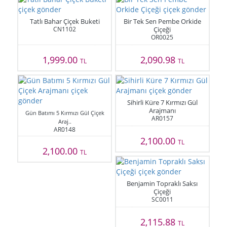
Tatlı Bahar Çiçek Buketi
Bir Tek Sen Pembe Orkide
CN1102
Çiçeği
OR0025
1,999.00
2,090.98
TL
TL
Sihirli Küre 7 Kırmızı Gül
Arajmanı
Gün Batımı 5 Kırmızı Gül Çiçek
AR0157
Araj..
AR0148
2,100.00
TL
2,100.00
TL
Benjamin Topraklı Saksı
Çiçeği
SC0011
2,115.88
TL