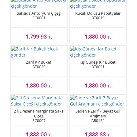
Saksıda Antoryum Çiçeği
Kucak Dolusu Papatyalar
SC0001
BT0019
1,799.98
1,880.00
TL
TL
Zarif Kır Buketi
Kış Güneşi Kır Buketi
BT0020
BT0021
1,880.00
1,880.00
TL
TL
2 li Dresena Marginata Saksı
Sade ve Zarif 7 Beyaz Gül
Çiçeği
Arajmanı
SC0007
AR0152
1,888.00
1,888.88
TL
TL