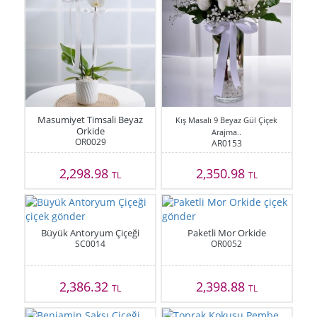
Masumiyet Timsali Beyaz
Kış Masalı 9 Beyaz Gül Çiçek
Orkide
Arajma..
OR0029
AR0153
2,298.98
2,350.98
TL
TL
Büyük Antoryum Çiçeği
Paketli Mor Orkide
SC0014
OR0052
2,386.32
2,398.88
TL
TL