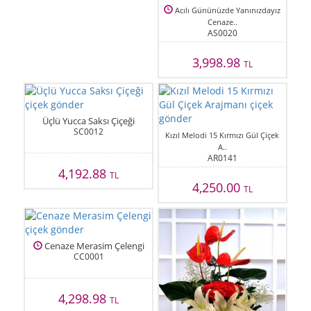
Acılı Gününüzde Yanınızdayız
Cenaze..
AS0020
3,998.98
TL
Üçlü Yucca Saksı Çiçeği
SC0012
Kızıl Melodi 15 Kırmızı Gül Çiçek
A..
AR0141
4,192.88
TL
4,250.00
TL
Cenaze Merasim Çelengi
CC0001
4,298.98
TL