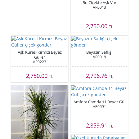
Bu Çiçekte Aşk Var
AR0013
2,750.00
TL
Aşk Küresi Kırmızı Beyaz
Beyazın Saflığı
Güller
AR0019
AR0223
2,750.00
2,796.76
TL
TL
Amfora Camda 11 Beyaz Gül
AR0091
2,859.91
TL