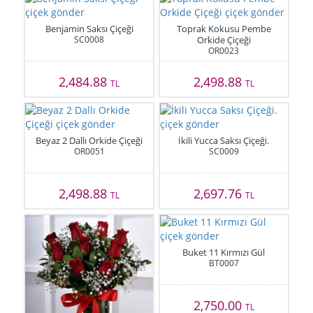
Benjamin Saksı Çiçeği
Toprak Kokusu Pembe
SC0008
Orkide Çiçeği
OR0023
2,484.88
2,498.88
TL
TL
Beyaz 2 Dallı Orkide Çiçeği
İkili Yucca Saksı Çiçeği.
OR0051
SC0009
2,498.88
2,697.76
TL
TL
Buket 11 Kırmızı Gül
BT0007
2,750.00
TL