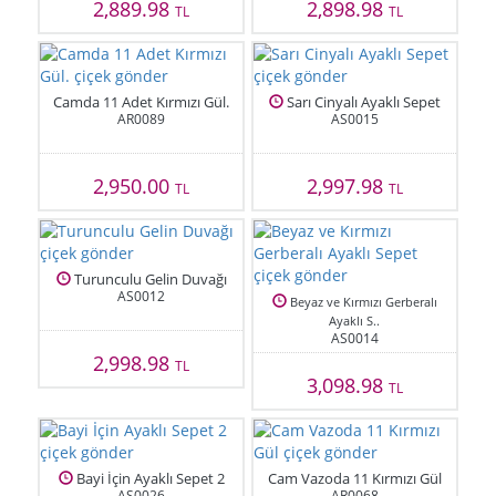
2,889.98
2,898.98
TL
TL
Camda 11 Adet Kırmızı Gül.
Sarı Cinyalı Ayaklı Sepet
AR0089
AS0015
2,950.00
2,997.98
TL
TL
Turunculu Gelin Duvağı
AS0012
Beyaz ve Kırmızı Gerberalı
Ayaklı S..
AS0014
2,998.98
TL
3,098.98
TL
Bayi İçin Ayaklı Sepet 2
Cam Vazoda 11 Kırmızı Gül
AS0026
AR0068