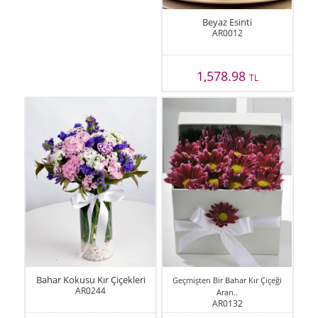
Beyaz Esinti
AR0012
1,578.98
TL
Bahar Kokusu Kır Çiçekleri
Geçmişten Bir Bahar Kır Çiçeği
AR0244
Aran..
AR0132