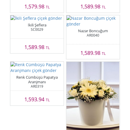
1,579.98
1,589.98
TL
TL
İkili Şeflera
SC0029
Nazar Boncuğum
AR0040
1,589.98
TL
1,589.98
TL
Renk Cümbüşü Papatya
Aranjmanı
AR0319
1,593.94
TL