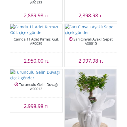
AR0133
2,889.98
2,898.98
TL
TL
Camda 11 Adet Kırmızı Gül.
Sarı Cinyalı Ayaklı Sepet
AR0089
AS0015
2,950.00
2,997.98
TL
TL
Turunculu Gelin Duvağı
AS0012
2,998.98
TL