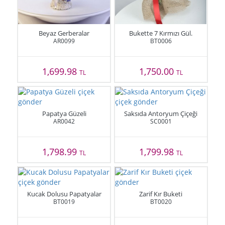
Beyaz Gerberalar
Bukette 7 Kırmızı Gül.
AR0099
BT0006
1,699.98
1,750.00
TL
TL
Papatya Güzeli
Saksıda Antoryum Çiçeği
AR0042
SC0001
1,798.99
1,799.98
TL
TL
Kucak Dolusu Papatyalar
Zarif Kır Buketi
BT0019
BT0020