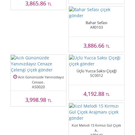
3,865.86
TL
Bahar Sefası
AR0103
3,886.66
TL
Üçlü Yucca Saksı Çiçeği
SC0012
Acılı Gününüzde Yanınızdayız
Cenaze..
AS0020
4,192.88
TL
3,998.98
TL
Kızıl Melodi 15 Kırmızı Gül Çiçek
A..