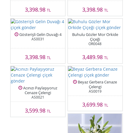
3,398.98
3,398.98
TL
TL
Gösterişli Gelin Duvağı 4
Buhulu Gözler Mor Orkide
AS0031
Çiçeği
OR0048
3,398.98
3,489.98
TL
TL
Beyaz Gerbera Cenaze
Çelengi
Acınızı Paylaşıyoruz
AS0019
Cenaze Çelengi
AS0021
3,699.98
TL
3,599.98
TL