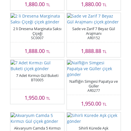
1,880.00
1,880.00
TL
TL
2 li Dresena Marginata Saksı
Sade ve Zarif 7 Beyaz Gül
Çiçeği
Arajmanı
SC0007
AR0152
1,888.00
1,888.88
TL
TL
7 Adet Kırmızı Gül Buketi
BT0005
Naifliğin Simgesi Papatya ve
Güller
AR0277
1,950.00
TL
1,950.00
TL
Akvaryum Camda 5 Kırmızı
Sihirli Kürede Aşk