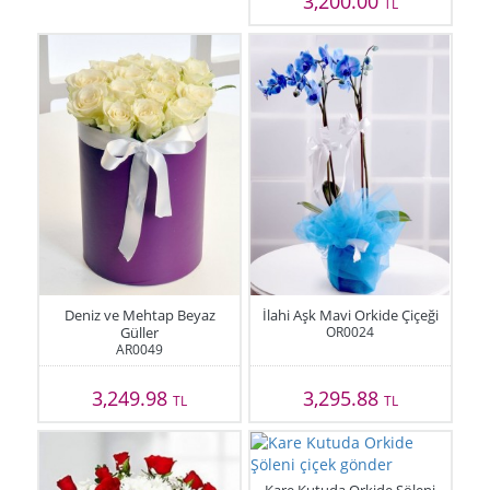
3,200.00
TL
Deniz ve Mehtap Beyaz
İlahi Aşk Mavi Orkide Çiçeği
Güller
OR0024
AR0049
3,249.98
3,295.88
TL
TL