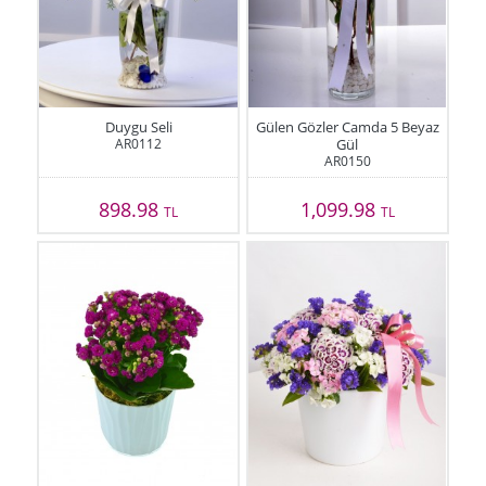
Duygu Seli
Gülen Gözler Camda 5 Beyaz
AR0112
Gül
AR0150
898.98
1,099.98
TL
TL