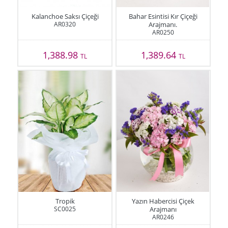
Kalanchoe Saksı Çiçeği
Bahar Esintisi Kır Çiçeği
AR0320
Arajmanı.
AR0250
1,388.98
1,389.64
TL
TL
Tropik
Yazın Habercisi Çiçek
SC0025
Arajmanı
AR0246