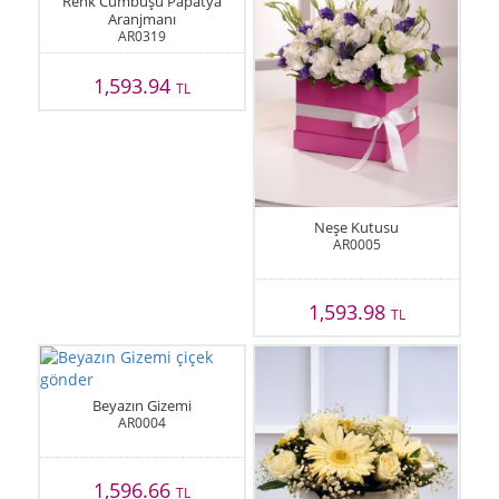
Renk Cümbüşü Papatya
Aranjmanı
AR0319
1,593.94
TL
Neşe Kutusu
AR0005
1,593.98
TL
Beyazın Gizemi
AR0004
1,596.66
TL