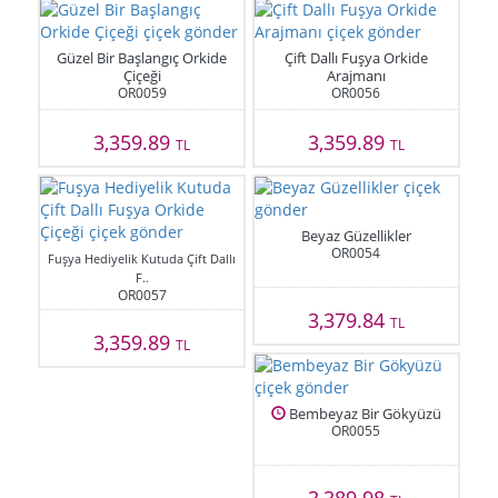
Güzel Bir Başlangıç Orkide
Çift Dallı Fuşya Orkide
Çiçeği
Arajmanı
OR0059
OR0056
3,359.89
3,359.89
TL
TL
Beyaz Güzellikler
OR0054
Fuşya Hediyelik Kutuda Çift Dallı
F..
OR0057
3,379.84
TL
3,359.89
TL
Bembeyaz Bir Gökyüzü
OR0055