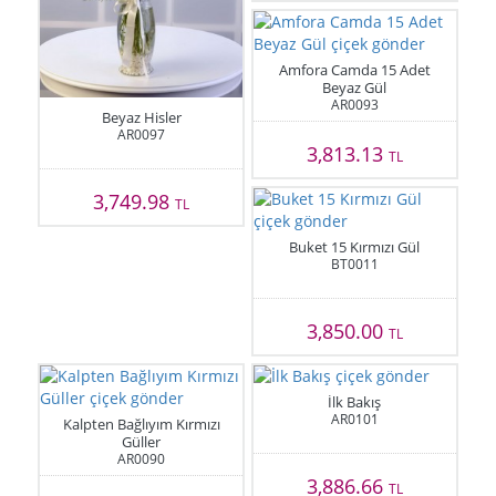
Amfora Camda 15 Adet
Beyaz Gül
AR0093
Beyaz Hisler
AR0097
3,813.13
TL
3,749.98
TL
Buket 15 Kırmızı Gül
BT0011
3,850.00
TL
İlk Bakış
AR0101
Kalpten Bağlıyım Kırmızı
Güller
AR0090
3,886.66
TL