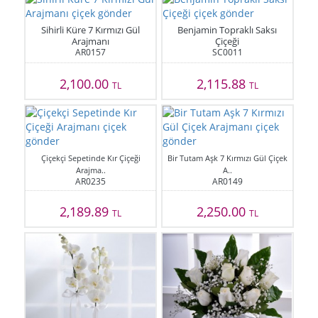
Sihirli Küre 7 Kırmızı Gül
Benjamin Topraklı Saksı
Arajmanı
Çiçeği
AR0157
SC0011
2,100.00
2,115.88
TL
TL
Çiçekçi Sepetinde Kır Çiçeği
Bir Tutam Aşk 7 Kırmızı Gül Çiçek
Arajma..
A..
AR0235
AR0149
2,189.89
2,250.00
TL
TL