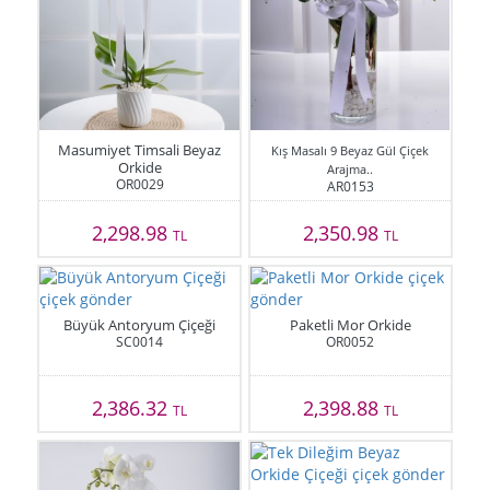
Masumiyet Timsali Beyaz
Kış Masalı 9 Beyaz Gül Çiçek
Orkide
Arajma..
OR0029
AR0153
2,298.98
2,350.98
TL
TL
Büyük Antoryum Çiçeği
Paketli Mor Orkide
SC0014
OR0052
2,386.32
2,398.88
TL
TL