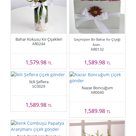
Bahar Kokusu Kır Çiçekleri
Geçmişten Bir Bahar Kır Çiçeği
AR0244
Aran..
AR0132
1,579.98
1,589.98
TL
TL
İkili Şeflera
SC0029
Nazar Boncuğum
AR0040
1,589.98
TL
1,589.98
TL