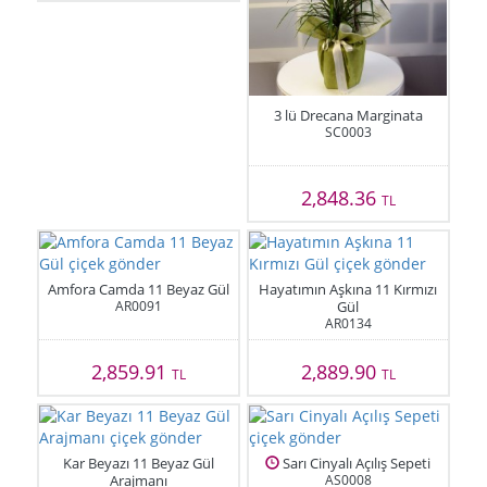
3 lü Drecana Marginata
SC0003
2,848.36
TL
Amfora Camda 11 Beyaz Gül
Hayatımın Aşkına 11 Kırmızı
AR0091
Gül
AR0134
2,859.91
2,889.90
TL
TL
Kar Beyazı 11 Beyaz Gül
Sarı Cinyalı Açılış Sepeti
Arajmanı
AS0008