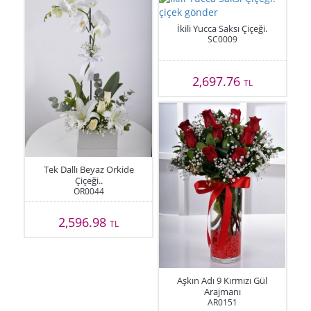
İkili Yucca Saksı Çiçeği.
SC0009
2,697.76
TL
Tek Dallı Beyaz Orkide
Çiçeği..
OR0044
2,596.98
TL
Aşkın Adı 9 Kırmızı Gül
Arajmanı
AR0151