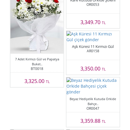
Kare Kutuda Orkide Şöleni
OR0053
3,349.70
TL
Aşk Küresi 11 Kırmızı Gül
AR0158
7 Adet Kırmızı Gül ve Papatya
Buket..
3,350.00
BT0018
TL
3,325.00
TL
Beyaz Hediyelik Kutuda Orkide
Bahçe..
OR0047
3,359.88
TL