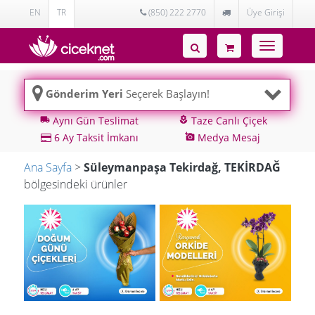
EN
TR
(850) 222 2770
Üye Girişi
Toggle
navigatio
Gönderim Yeri
Seçerek Başlayın!
Aynı Gün Teslimat
Taze Canlı Çiçek
local_shipping
local_florist
6 Ay Taksit İmkanı
Medya Mesaj
add_a_photo
Ana Sayfa
>
Süleymanpaşa Tekirdağ, TEKİRDAĞ
bölgesindeki ürünler