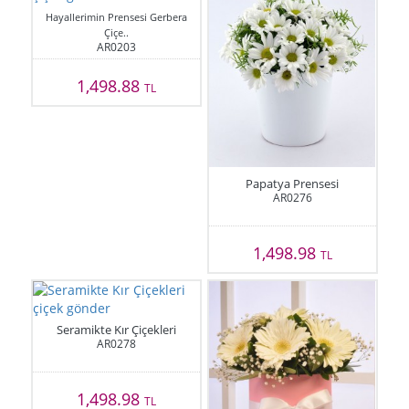
Hayallerimin Prensesi Gerbera
Çiçe..
AR0203
1,498.88
TL
Papatya Prensesi
AR0276
1,498.98
TL
Seramikte Kır Çiçekleri
AR0278
1,498.98
TL