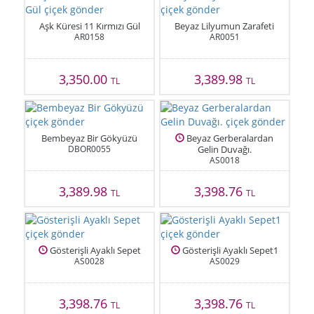
Aşk Küresi 11 Kırmızı Gül
Beyaz Lilyumun Zarafeti
AR0158
AR0051
3,350.00
3,389.98
TL
TL
Bembeyaz Bir Gökyüzü
Beyaz Gerberalardan
DBOR0055
Gelin Duvağı.
AS0018
3,389.98
3,398.76
TL
TL
Gösterişli Ayaklı Sepet
Gösterişli Ayaklı Sepet1
AS0028
AS0029
3,398.76
3,398.76
TL
TL