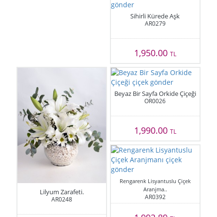
Sihirli Kürede Aşk
AR0279
1,950.00
TL
Beyaz Bir Sayfa Orkide Çiçeği
OR0026
1,990.00
TL
Rengarenk Lisyantuslu Çiçek
Aranjma..
Lilyum Zarafeti.
AR0392
AR0248