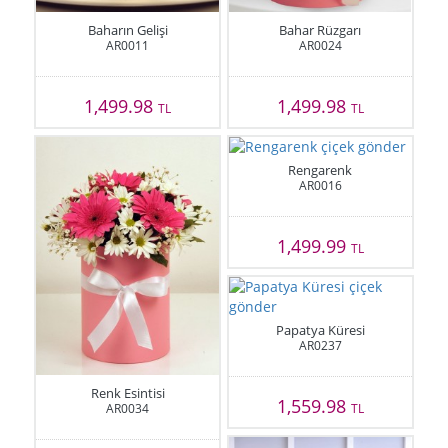
Baharın Gelişi
Bahar Rüzgarı
AR0011
AR0024
1,499.98
1,499.98
TL
TL
Rengarenk
AR0016
1,499.99
TL
Papatya Küresi
AR0237
Renk Esintisi
1,559.98
AR0034
TL