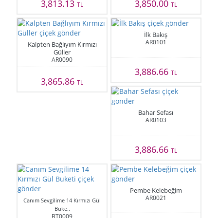
3,813.13
3,850.00
TL
TL
İlk Bakış
AR0101
Kalpten Bağlıyım Kırmızı
Güller
AR0090
3,886.66
TL
3,865.86
TL
Bahar Sefası
AR0103
3,886.66
TL
Pembe Kelebeğim
AR0021
Canım Sevgilime 14 Kırmızı Gül
Buke..
BT0009