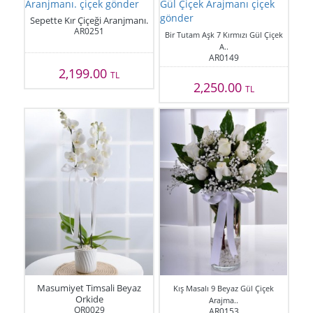
Sepette Kır Çiçeği Aranjmanı.
AR0251
Bir Tutam Aşk 7 Kırmızı Gül Çiçek
A..
AR0149
2,199.00
TL
2,250.00
TL
Masumiyet Timsali Beyaz
Kış Masalı 9 Beyaz Gül Çiçek
Orkide
Arajma..
OR0029
AR0153