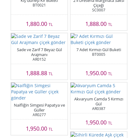
Kış Güneşi Kır Buketi
2 li Dresena Marginata Saksı
BT0021
Çiçeği
SC0007
1,880.00
1,888.00
TL
TL
Sade ve Zarif 7 Beyaz Gül
7 Adet Kırmızı Gül Buketi
Arajmanı
BT0005
AR0152
1,888.88
1,950.00
TL
TL
Akvaryum Camda 5 Kırmızı
Gül
Naifliğin Simgesi Papatya ve
AR0387
Güller
AR0277
1,950.00
TL
1,950.00
TL