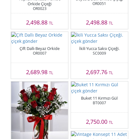
Orkide Çiçeği
OR0051
OR0023
2,498.88
2,498.88
TL
TL
Çift Dallı Beyaz Orkide
İkili Yucca Saksı Çiçeği.
OR0007
SC0009
2,689.98
2,697.76
TL
TL
Buket 11 Kırmızı Gül
BT0007
2,750.00
TL