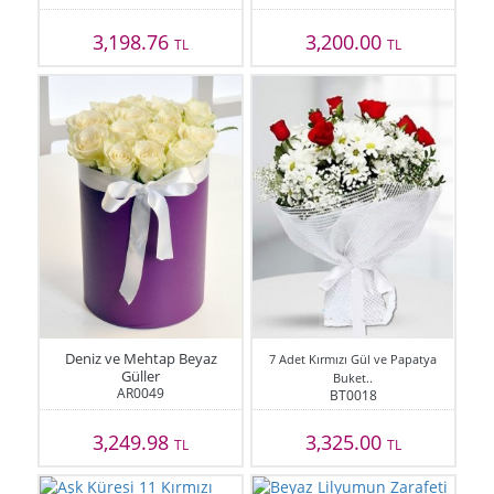
3,198.76
3,200.00
TL
TL
Deniz ve Mehtap Beyaz
7 Adet Kırmızı Gül ve Papatya
Güller
Buket..
AR0049
BT0018
3,249.98
3,325.00
TL
TL