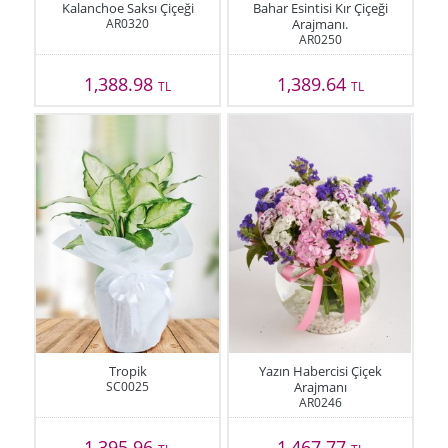
Kalanchoe Saksı Çiçeği
Bahar Esintisi Kır Çiçeği
AR0320
Arajmanı.
AR0250
1,388.98
1,389.64
TL
TL
Tropik
Yazın Habercisi Çiçek
SC0025
Arajmanı
AR0246
1,395.96
1,467.77