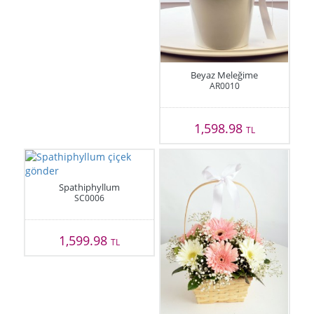
Beyaz Meleğime
AR0010
1,598.98
TL
Spathiphyllum
SC0006
1,599.98
TL