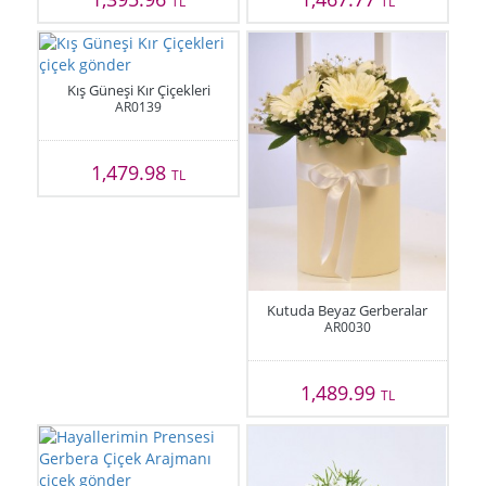
TL
TL
Kış Güneşi Kır Çiçekleri
AR0139
1,479.98
TL
Kutuda Beyaz Gerberalar
AR0030
1,489.99
TL