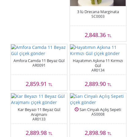
3 lü Drecana Marginata
SC0003
2,848.36
TL
Amfora Camda 11 Beyaz Gül
Hayatımın Aşkına 11 Kırmızı
AR0091
Gül
AR0134
2,859.91
2,889.90
TL
TL
Kar Beyazı 11 Beyaz Gül
Sarı Cinyalı Açılış Sepeti
Arajmanı
AS0008
AR0133
2,889.98
2,898.98
TL
TL