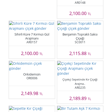
AR0148
2,100.00
TL
Sihirli Küre 7 Kırmızı Gül
Benjamin Topraklı Saksı
Arajmanı
Çiçeği
AR0157
SC0011
2,100.00
2,115.88
TL
TL
Orkidemsin
OR0006
Çiçekçi Sepetinde Kır Çiçeği
Arajma..
AR0235
2,149.98
TL
2,189.89
TL