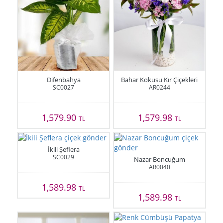
Difenbahya
Bahar Kokusu Kır Çiçekleri
SC0027
AR0244
1,579.90
1,579.98
TL
TL
İkili Şeflera
SC0029
Nazar Boncuğum
AR0040
1,589.98
TL
1,589.98
TL