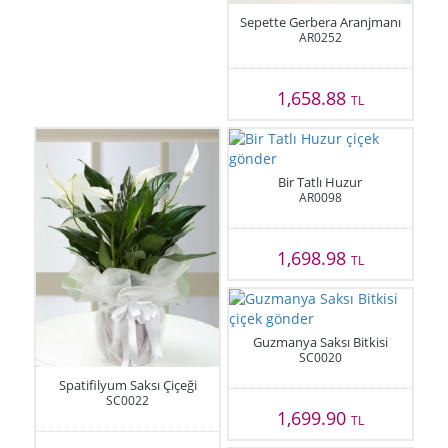
Sepette Gerbera Aranjmanı
AR0252
1,658.88
TL
Bir Tatlı Huzur
AR0098
1,698.98
TL
Guzmanya Saksı Bitkisi
SC0020
Spatifilyum Saksı Çiçeği
SC0022
1,699.90
TL