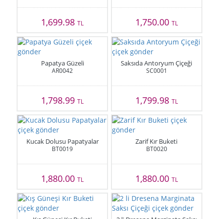
1,699.98
1,750.00
TL
TL
Papatya Güzeli
Saksıda Antoryum Çiçeği
AR0042
SC0001
1,798.99
1,799.98
TL
TL
Kucak Dolusu Papatyalar
Zarif Kır Buketi
BT0019
BT0020
1,880.00
1,880.00
TL
TL