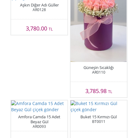
Aşkın Diğer Adı Güller
AR0128
3,780.00
TL
Güneşin Sıcaklığı
AR0110
3,785.98
TL
Amfora Camda 15 Adet
Buket 15 Kırmızı Gül
Beyaz Gül
BT0011
AR0093