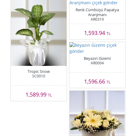
Renk Cümbüşü Papatya
Aranjmanı
AR0319
1,593.94
TL
Beyazın Gizemi
AR0004
Tropic Snow
SC0010
1,596.66
TL
1,589.99
TL