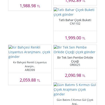
1,992.89
TL
1,988.98
TL
Tatlı Bahar Çiçek Buketi
CN1102
1,999.00
TL
Bir Tek Sen Pembe Orkide
Çiçeği
Kır Bahçesi Renkli Lisyantus
OR0025
Aranjm..
AR0399
2,090.98
TL
2,059.88
TL
Gün Batımı 5 Kırmızı Gül Çiçek
Araj..