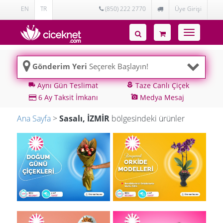
EN
TR
(850) 222 2770
Üye Girişi
Toggle
navigatio
Gönderim Yeri
Seçerek Başlayın!
Aynı Gün Teslimat
Taze Canlı Çiçek
local_shipping
local_florist
6 Ay Taksit İmkanı
Medya Mesaj
add_a_photo
Ana Sayfa
>
Sasalı, İZMİR
bölgesindeki ürünler