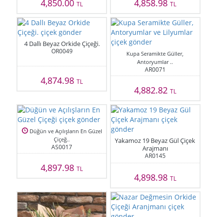
4,850.00
4,858.98
TL
TL
4 Dallı Beyaz Orkide Çiçeği.
OR0049
Kupa Seramikte Güller,
Antoryumlar ..
AR0071
4,874.98
TL
4,882.82
TL
Düğün ve Açılışların En Güzel
Çiçeğ..
Yakamoz 19 Beyaz Gül Çiçek
AS0017
Arajmanı
AR0145
4,897.98
TL
4,898.98
TL