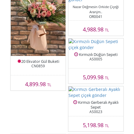
Nazar Değmesin Orkide Çiçeği
Aranjm..
OR0041
4,988.98
TL
Kırmızılı Düğün Sepeti
AS0005
20 Ekvator Gül Buketi
CN0859
5,099.98
TL
4,899.98
TL
Kırmızı Gerberalı Ayaklı
Sepet
AS0023
5,198.98
TL