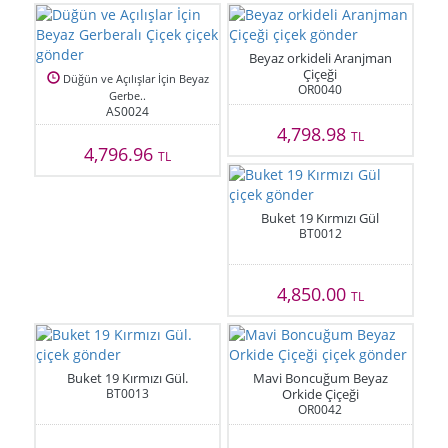
Beyaz orkideli Aranjman
Çiçeği
Düğün ve Açılışlar İçin Beyaz
OR0040
Gerbe..
AS0024
4,798.98
TL
4,796.96
TL
Buket 19 Kırmızı Gül
BT0012
4,850.00
TL
Buket 19 Kırmızı Gül.
Mavi Boncuğum Beyaz
BT0013
Orkide Çiçeği
OR0042