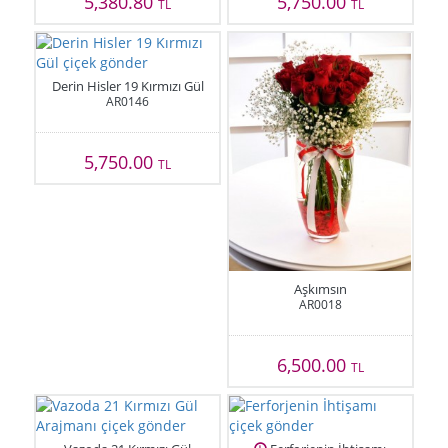
5,380.80
5,750.00
TL
TL
Derin Hisler 19 Kırmızı Gül
AR0146
5,750.00
TL
Aşkımsın
AR0018
6,500.00
TL