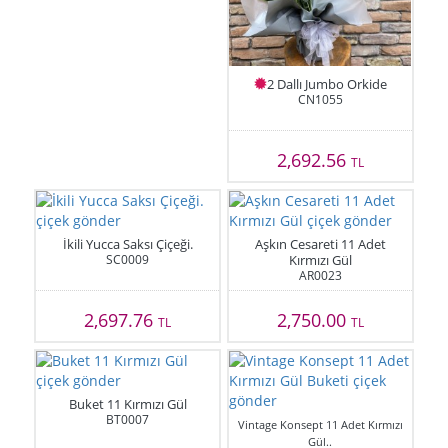
2 Dallı Jumbo Orkide
CN1055
2,692.56
TL
İkili Yucca Saksı Çiçeği.
Aşkın Cesareti 11 Adet
SC0009
Kırmızı Gül
AR0023
2,697.76
2,750.00
TL
TL
Buket 11 Kırmızı Gül
BT0007
Vintage Konsept 11 Adet Kırmızı
Gül..