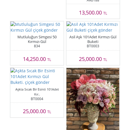
AR0188
13,500.00
TL
Mutluluğun Simgesi 50
Asil Aşk 101Adet Kırmızı Gül
Kırmızı Gül
Buketi
834
BT0003
14,250.00
25,000.00
TL
TL
Aşkta Sıcak Bir Esinti 101Adet
Kır..
BT0004
25,000.00
TL