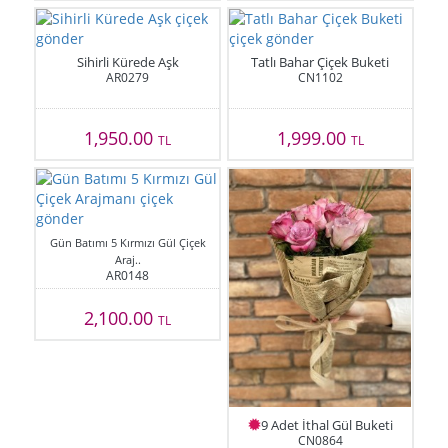
Sihirli Kürede Aşk
Tatlı Bahar Çiçek Buketi
AR0279
CN1102
1,950.00
1,999.00
TL
TL
Gün Batımı 5 Kırmızı Gül Çiçek
Araj..
AR0148
2,100.00
TL
9 Adet İthal Gül Buketi
CN0864