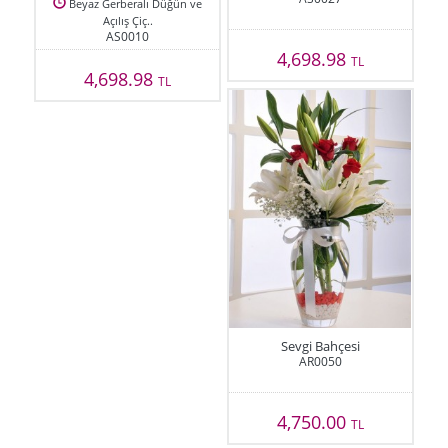
Beyaz Gerberalı Düğün ve
Açılış Çiç..
AS0010
4,698.98
TL
4,698.98
TL
Sevgi Bahçesi
AR0050
4,750.00
TL