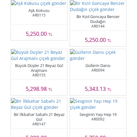
Aşk Kokusu
AR0115
Bir Kızıl Goncaya Benzer
Dudağın
AR0144
5,250.00
TL
5,250.00
TL
Büyük Düşler 21 Beyaz Gül
Güllerin Dansı
Arajmanı
AR0094
AR0155
5,298.98
5,343.13
TL
TL
Bir İlkbahar Sabahı 21 Beyaz
Sevginin Yaşı Hep 19
Gül
AR0092
AR0147