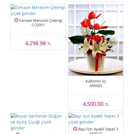
Cenaze Merasim Çelengi
CC0001
4,298.98
TL
Kalbimin İçi
AR0065
4,500.00
TL
Bayi İçin Ayaklı Sepet 3
AS0027