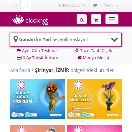
EN
TR
(850) 222 2770
Üye Girişi
Toggle
navigatio
Gönderim Yeri
Seçerek Başlayın!
Aynı Gün Teslimat
Taze Canlı Çiçek
local_shipping
local_florist
6 Ay Taksit İmkanı
Medya Mesaj
add_a_photo
Ana Sayfa
>
Şirinyer, İZMİR
bölgesindeki ürünler