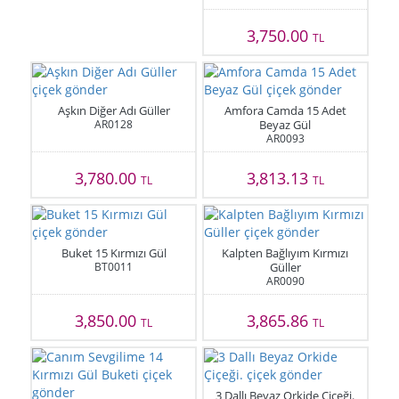
3,750.00
TL
Aşkın Diğer Adı Güller
Amfora Camda 15 Adet
AR0128
Beyaz Gül
AR0093
3,780.00
3,813.13
TL
TL
Buket 15 Kırmızı Gül
Kalpten Bağlıyım Kırmızı
BT0011
Güller
AR0090
3,850.00
3,865.86
TL
TL
3 Dallı Beyaz Orkide Çiçeği.