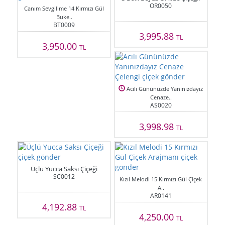
OR0050
Canım Sevgilime 14 Kırmızı Gül
Buke..
BT0009
3,995.88
TL
3,950.00
TL
Acılı Gününüzde Yanınızdayız
Cenaze..
AS0020
3,998.98
TL
Üçlü Yucca Saksı Çiçeği
SC0012
Kızıl Melodi 15 Kırmızı Gül Çiçek
A..
AR0141
4,192.88
TL
4,250.00
TL