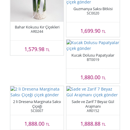
Guzmanya Saksı Bitkisi
SC0020
Bahar Kokusu Kır Çiçekleri
1,699.90
AR0244
TL
1,579.98
TL
Kucak Dolusu Papatyalar
BT0019
1,880.00
TL
2 li Dresena Marginata Saksı
Sade ve Zarif 7 Beyaz Gül
Çiçeği
Arajmanı
SC0007
AR0152
1,888.00
1,888.88
TL
TL