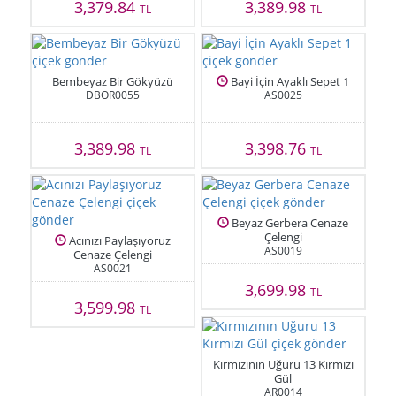
3,379.84
3,389.98
TL
TL
Bembeyaz Bir Gökyüzü
Bayi İçin Ayaklı Sepet 1
DBOR0055
AS0025
3,389.98
3,398.76
TL
TL
Beyaz Gerbera Cenaze
Çelengi
Acınızı Paylaşıyoruz
AS0019
Cenaze Çelengi
AS0021
3,699.98
TL
3,599.98
TL
Kırmızının Uğuru 13 Kırmızı
Gül
AR0014