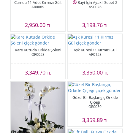
Camda 11 Adet Kırmızı Gül.
Bayi İçin Ayaklı Sepet 2
AR0089
AS0026
2,950.00
3,198.76
TL
TL
Kare Kutuda Orkide Şöleni
Aşk Küresi 11 Kırmızı Gül
OR0053
AR0158
3,349.70
3,350.00
TL
TL
Güzel Bir Başlangıç Orkide
Çiçeği
OR0059
3,359.89
TL