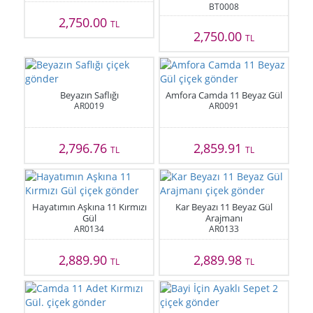
BT0008
2,750.00
TL
2,750.00
TL
Beyazın Saflığı
Amfora Camda 11 Beyaz Gül
AR0019
AR0091
2,796.76
2,859.91
TL
TL
Hayatımın Aşkına 11 Kırmızı
Kar Beyazı 11 Beyaz Gül
Gül
Arajmanı
AR0134
AR0133
2,889.90
2,889.98
TL
TL