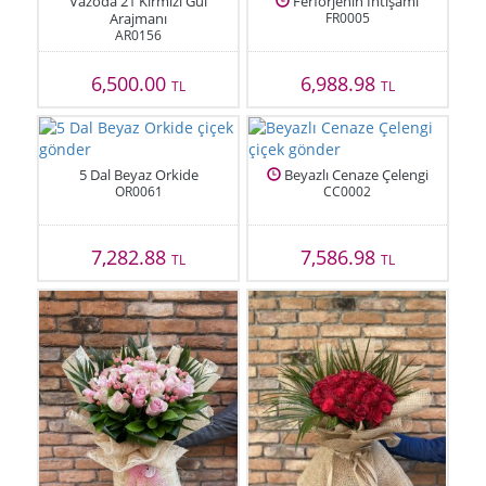
Vazoda 21 Kırmızı Gül
Ferforjenin İhtişamı
Arajmanı
FR0005
AR0156
6,500.00
6,988.98
TL
TL
5 Dal Beyaz Orkide
Beyazlı Cenaze Çelengi
OR0061
CC0002
7,282.88
7,586.98
TL
TL