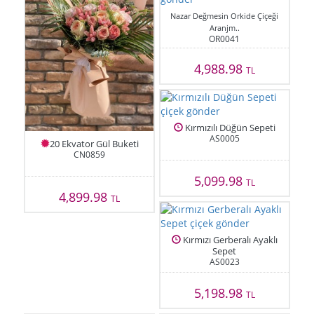
Nazar Değmesin Orkide Çiçeği
Aranjm..
OR0041
4,988.98
TL
Kırmızılı Düğün Sepeti
AS0005
20 Ekvator Gül Buketi
CN0859
5,099.98
TL
4,899.98
TL
Kırmızı Gerberalı Ayaklı
Sepet
AS0023
5,198.98
TL