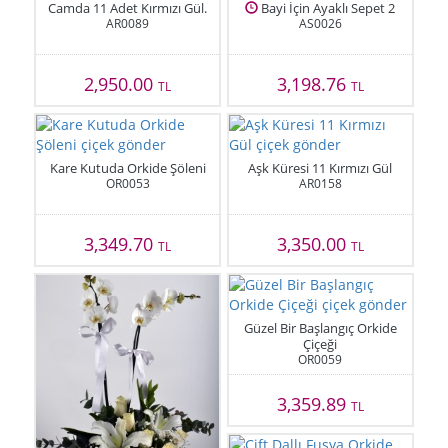
Camda 11 Adet Kırmızı Gül.
Bayi İçin Ayaklı Sepet 2
AR0089
AS0026
2,950.00
3,198.76
TL
TL
Kare Kutuda Orkide Şöleni
Aşk Küresi 11 Kırmızı Gül
OR0053
AR0158
3,349.70
3,350.00
TL
TL
Güzel Bir Başlangıç Orkide
Çiçeği
OR0059
3,359.89
TL