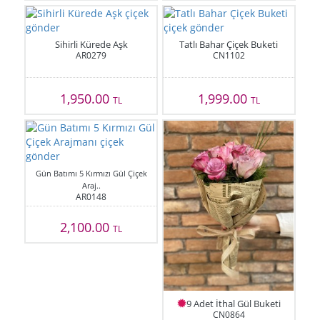
Sihirli Kürede Aşk
Tatlı Bahar Çiçek Buketi
AR0279
CN1102
1,950.00
1,999.00
TL
TL
Gün Batımı 5 Kırmızı Gül Çiçek
Araj..
AR0148
2,100.00
TL
9 Adet İthal Gül Buketi
CN0864