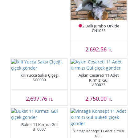
2 Dallı Jumbo Orkide
CN1055
2,692.56
TL
İkili Yucca Saksı Çiçeği.
Aşkın Cesareti 11 Adet
SC0009
Kırmızı Gül
AR0023
2,697.76
2,750.00
TL
TL
Buket 11 Kırmızı Gül
BT0007
Vintage Konsept 11 Adet Kırmızı
Gül..