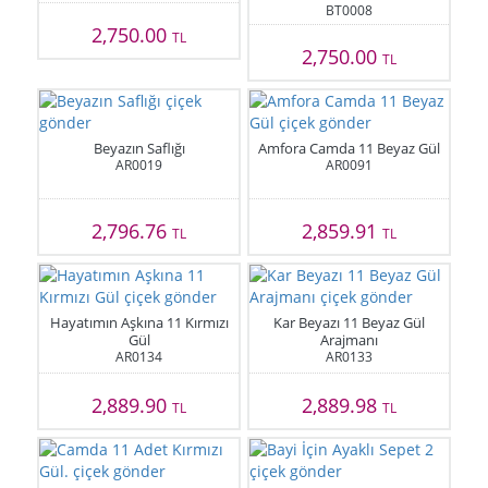
BT0008
2,750.00
TL
2,750.00
TL
Beyazın Saflığı
Amfora Camda 11 Beyaz Gül
AR0019
AR0091
2,796.76
2,859.91
TL
TL
Hayatımın Aşkına 11 Kırmızı
Kar Beyazı 11 Beyaz Gül
Gül
Arajmanı
AR0134
AR0133
2,889.90
2,889.98
TL
TL