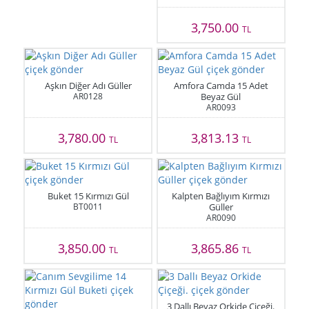
3,750.00
TL
Aşkın Diğer Adı Güller
Amfora Camda 15 Adet
AR0128
Beyaz Gül
AR0093
3,780.00
3,813.13
TL
TL
Buket 15 Kırmızı Gül
Kalpten Bağlıyım Kırmızı
BT0011
Güller
AR0090
3,850.00
3,865.86
TL
TL
3 Dallı Beyaz Orkide Çiçeği.