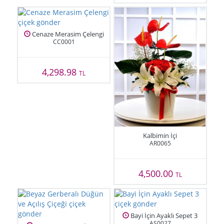
Cenaze Merasim Çelengi
CC0001
4,298.98
TL
Kalbimin İçi
AR0065
4,500.00
TL
Bayi İçin Ayaklı Sepet 3
AS0027