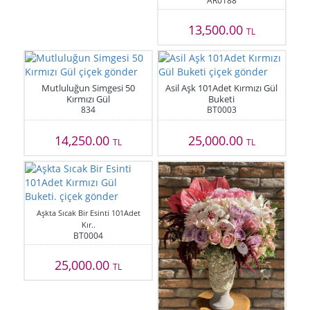
AR0188
13,500.00
TL
Mutluluğun Simgesi 50
Asil Aşk 101Adet Kırmızı Gül
Kırmızı Gül
Buketi
834
BT0003
14,250.00
25,000.00
TL
TL
Aşkta Sıcak Bir Esinti 101Adet
Kır..
BT0004
25,000.00
TL