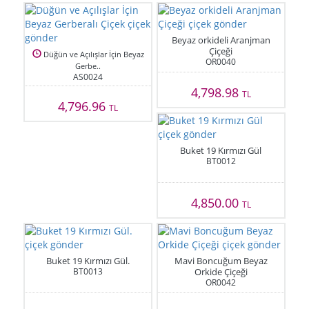
Beyaz orkideli Aranjman
Çiçeği
Düğün ve Açılışlar İçin Beyaz
OR0040
Gerbe..
AS0024
4,798.98
TL
4,796.96
TL
Buket 19 Kırmızı Gül
BT0012
4,850.00
TL
Buket 19 Kırmızı Gül.
Mavi Boncuğum Beyaz
BT0013
Orkide Çiçeği
OR0042