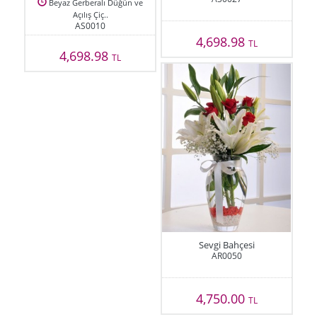
Beyaz Gerberalı Düğün ve
Açılış Çiç..
AS0010
4,698.98
TL
4,698.98
TL
Sevgi Bahçesi
AR0050
4,750.00
TL