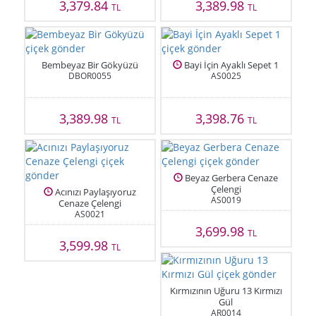
3,379.84
3,389.98
TL
TL
Bembeyaz Bir Gökyüzü
Bayi İçin Ayaklı Sepet 1
DBOR0055
AS0025
3,389.98
3,398.76
TL
TL
Beyaz Gerbera Cenaze
Çelengi
Acınızı Paylaşıyoruz
AS0019
Cenaze Çelengi
AS0021
3,699.98
TL
3,599.98
TL
Kırmızının Uğuru 13 Kırmızı
Gül
AR0014