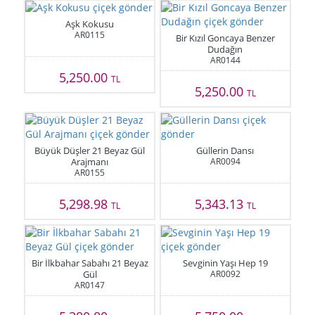
Aşk Kokusu
AR0115
Bir Kızıl Goncaya Benzer
Dudağın
AR0144
5,250.00
TL
5,250.00
TL
Büyük Düşler 21 Beyaz Gül
Güllerin Dansı
Arajmanı
AR0094
AR0155
5,298.98
5,343.13
TL
TL
Bir İlkbahar Sabahı 21 Beyaz
Sevginin Yaşı Hep 19
Gül
AR0092
AR0147