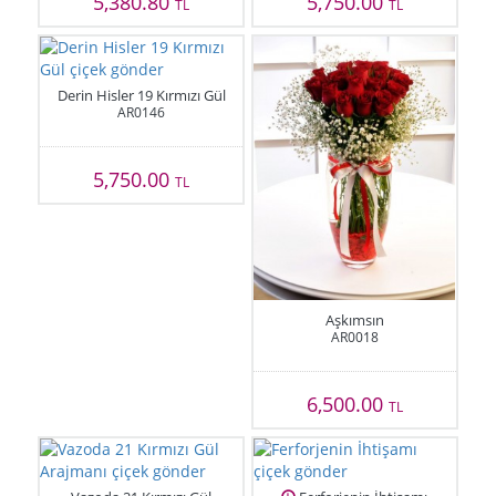
5,380.80
5,750.00
TL
TL
Derin Hisler 19 Kırmızı Gül
AR0146
5,750.00
TL
Aşkımsın
AR0018
6,500.00
TL