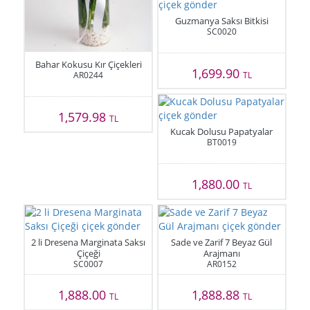
Guzmanya Saksı Bitkisi
SC0020
Bahar Kokusu Kır Çiçekleri
1,699.90
AR0244
TL
1,579.98
TL
Kucak Dolusu Papatyalar
BT0019
1,880.00
TL
2 li Dresena Marginata Saksı
Sade ve Zarif 7 Beyaz Gül
Çiçeği
Arajmanı
SC0007
AR0152
1,888.00
1,888.88
TL
TL