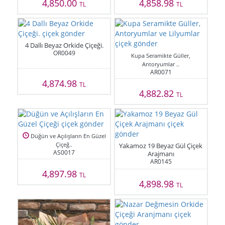
4,850.00
4,858.98
TL
TL
4 Dallı Beyaz Orkide Çiçeği.
OR0049
Kupa Seramikte Güller,
Antoryumlar ..
AR0071
4,874.98
TL
4,882.82
TL
Düğün ve Açılışların En Güzel
Çiçeğ..
Yakamoz 19 Beyaz Gül Çiçek
AS0017
Arajmanı
AR0145
4,897.98
TL
4,898.98
TL