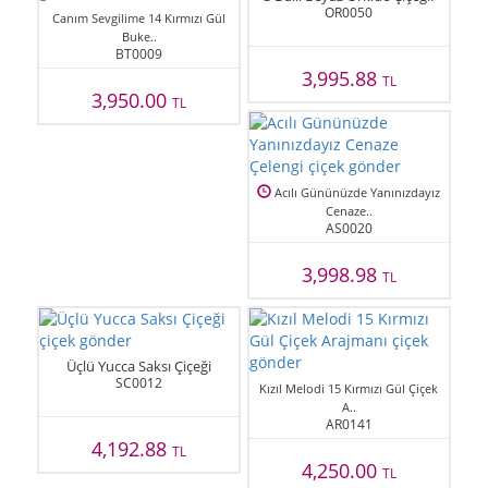
OR0050
Canım Sevgilime 14 Kırmızı Gül
Buke..
BT0009
3,995.88
TL
3,950.00
TL
Acılı Gününüzde Yanınızdayız
Cenaze..
AS0020
3,998.98
TL
Üçlü Yucca Saksı Çiçeği
SC0012
Kızıl Melodi 15 Kırmızı Gül Çiçek
A..
AR0141
4,192.88
TL
4,250.00
TL