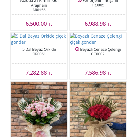
Vazoda 21 Kırmızı Gül
Ferforjenin İhtişamı
Arajmanı
FR0005
AR0156
6,500.00
6,988.98
TL
TL
5 Dal Beyaz Orkide
Beyazlı Cenaze Çelengi
OR0061
CC0002
7,282.88
7,586.98
TL
TL