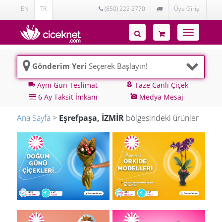
EN
TR
(850) 222 2770
Üye Girişi
Toggle
navigatio
Gönderim Yeri
Seçerek Başlayın!
Aynı Gün Teslimat
Taze Canlı Çiçek
local_shipping
local_florist
6 Ay Taksit İmkanı
Medya Mesaj
add_a_photo
Ana Sayfa
>
Eşrefpaşa, İZMİR
bölgesindeki ürünler