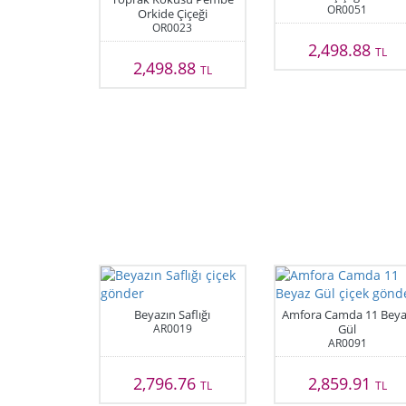
OR0051
Orkide Çiçeği
OR0023
2,498.88
TL
2,498.88
TL
Beyazın Saflığı
Amfora Camda 11 Bey
AR0019
Gül
AR0091
2,796.76
2,859.91
TL
TL