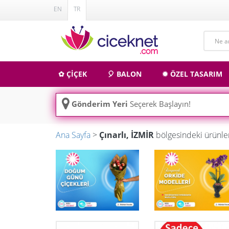
EN
TR
✿ ÇİÇEK
🎈 BALON
✹ ÖZEL TASARIM
Gönderim Yeri
Seçerek Başlayın!
Ana Sayfa
>
Çınarlı, İZMİR
bölgesindeki ürünle