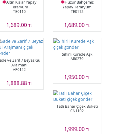
Altın Kızlar Yapay
Huzur Bahçemiz
Teraryum
Yapay Teraryum
TE0110
TE0112
1,689.00
1,689.00
TL
TL
Sihirli Kürede Aşk
AR0279
ade ve Zarif 7 Beyaz Gül
Arajmanı
AR0152
1,950.00
TL
1,888.88
TL
Tatlı Bahar Çiçek Buketi
CN1102
1,999.00
TL