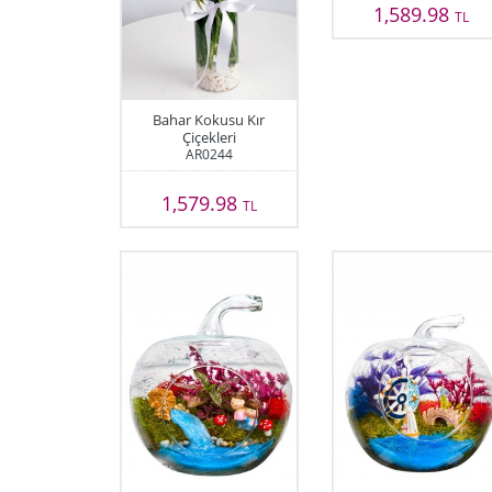
1,589.98
TL
Bahar Kokusu Kır
Çiçekleri
AR0244
1,579.98
TL