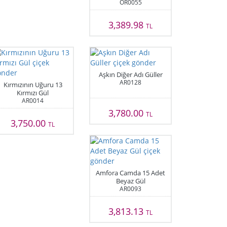
OR0055
3,389.98
TL
Aşkın Diğer Adı Güller
AR0128
Kırmızının Uğuru 13
Kırmızı Gül
AR0014
3,780.00
TL
3,750.00
TL
Amfora Camda 15 Adet
Beyaz Gül
AR0093
3,813.13
TL