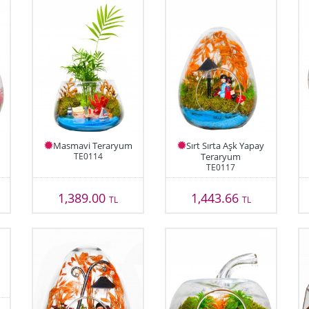
Masmavi Teraryum
Sırt Sırta Aşk Yapay
TE0114
Teraryum
TE0117
1,389.00
1,443.66
TL
TL