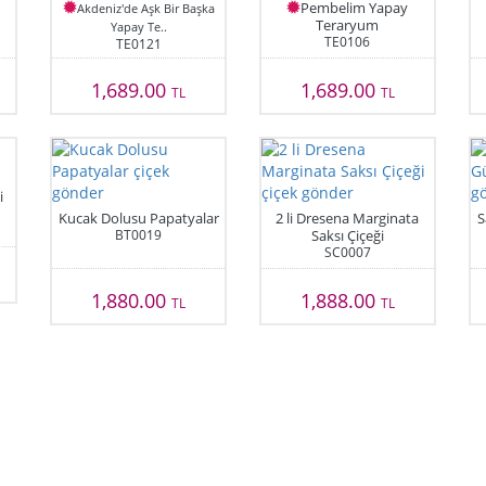
Pembelim Yapay
Akdeniz'de Aşk Bir Başka
Teraryum
Yapay Te..
TE0106
TE0121
1,689.00
1,689.00
TL
TL
i
Kucak Dolusu Papatyalar
2 li Dresena Marginata
S
BT0019
Saksı Çiçeği
SC0007
1,880.00
1,888.00
TL
TL