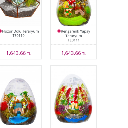
Huzur Dolu Teraryum
Rengarenk Yapay
TE0119
Teraryum
TE0111
1,643.66
1,643.66
TL
TL