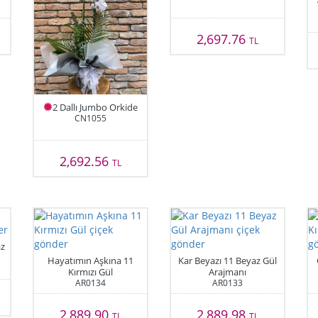
2,697.76
TL
2 Dallı Jumbo Orkide
CN1055
2,692.56
TL
az
Hayatımın Aşkına 11
Kar Beyazı 11 Beyaz Gül
Kırmızı Gül
Arajmanı
AR0134
AR0133
2,889.90
2,889.98
TL
TL