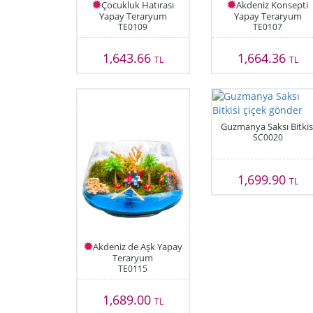
Çocukluk Hatırası
Akdeniz Konsepti
Yapay Teraryum
Yapay Teraryum
TE0109
TE0107
1,643.66
1,664.36
TL
TL
Guzmanya Saksı Bitkis
SC0020
1,699.90
TL
Akdeniz de Aşk Yapay
Teraryum
TE0115
1,689.00
TL