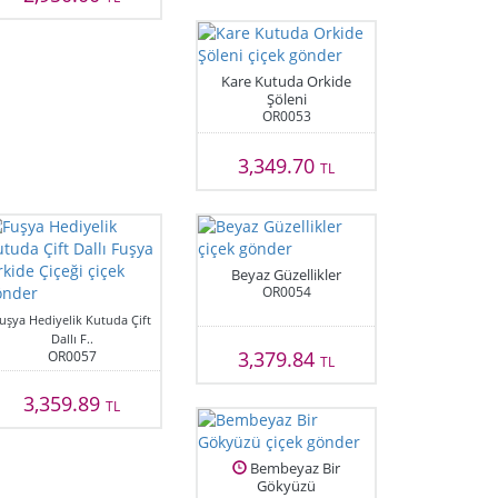
Kare Kutuda Orkide
Şöleni
OR0053
3,349.70
TL
Beyaz Güzellikler
OR0054
uşya Hediyelik Kutuda Çift
Dallı F..
3,379.84
OR0057
TL
3,359.89
TL
Bembeyaz Bir
Gökyüzü