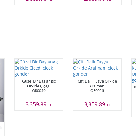
Güzel Bir Başlangıç
Çift Dallı Fuşya Orkide
Orkide Çiçeği
Arajmanı
F
OR0059
OR0056
3,359.89
3,359.89
TL
TL
lı