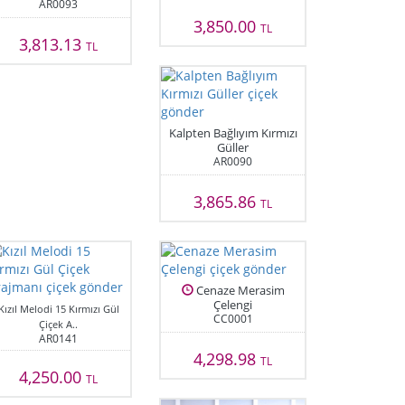
AR0093
3,850.00
TL
3,813.13
TL
Kalpten Bağlıyım Kırmızı
Güller
AR0090
3,865.86
TL
Cenaze Merasim
Çelengi
Kızıl Melodi 15 Kırmızı Gül
CC0001
Çiçek A..
AR0141
4,298.98
TL
4,250.00
TL