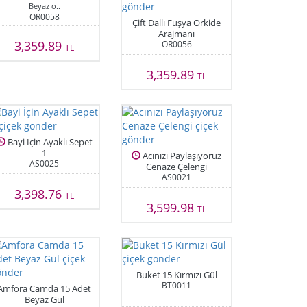
Beyaz o..
OR0058
Çift Dallı Fuşya Orkide
Arajmanı
3,359.89
OR0056
TL
3,359.89
TL
Bayi İçin Ayaklı Sepet
1
Acınızı Paylaşıyoruz
AS0025
Cenaze Çelengi
AS0021
3,398.76
TL
3,599.98
TL
Buket 15 Kırmızı Gül
BT0011
Amfora Camda 15 Adet
Beyaz Gül