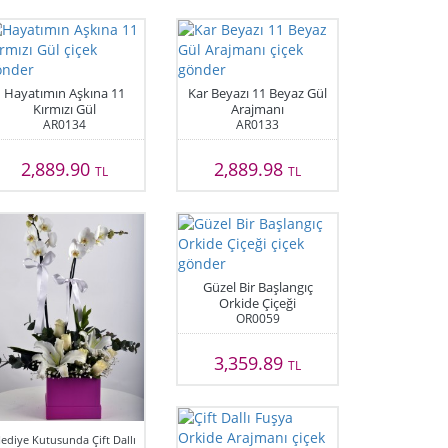
Hayatımın Aşkına 11
Kar Beyazı 11 Beyaz Gül
Kırmızı Gül
Arajmanı
AR0134
AR0133
2,889.90
2,889.98
TL
TL
Güzel Bir Başlangıç
Orkide Çiçeği
OR0059
3,359.89
TL
ediye Kutusunda Çift Dallı