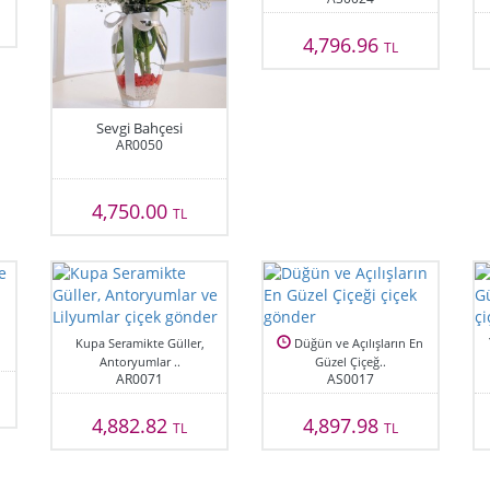
4,796.96
TL
Sevgi Bahçesi
AR0050
4,750.00
TL
Kupa Seramikte Güller,
Düğün ve Açılışların En
Antoryumlar ..
Güzel Çiçeğ..
AR0071
AS0017
4,882.82
4,897.98
TL
TL