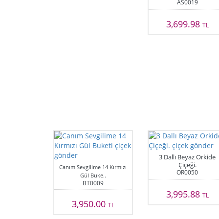
AS0019
3,699.98
TL
3 Dallı Beyaz Orkide
Çiçeği.
Canım Sevgilime 14 Kırmızı
OR0050
Gül Buke..
BT0009
3,995.88
TL
3,950.00
TL