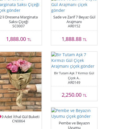
2 li Dresena Marginata
Sade ve Zarif 7 Beyaz Gül
Saksı Çiçeği
Arajmanı
SC0007
AR0152
1,888.00
1,888.88
TL
TL
Bir Tutam Aşk 7 Kırmızı Gül
Çiçek A..
AR0149
2,250.00
TL
9 Adet İthal Gül Buketi
CN0864
Pembe ve Beyazın
Uyumu