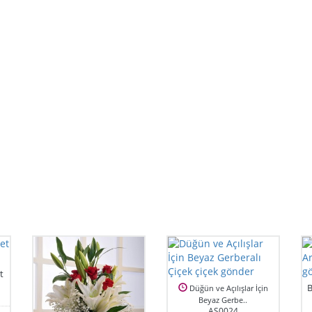
t
B
Düğün ve Açılışlar İçin
Beyaz Gerbe..
AS0024