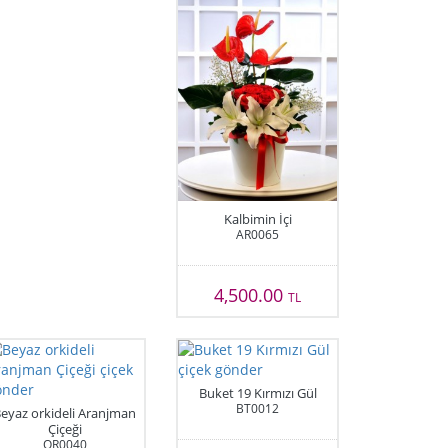
Kalbimin İçi
AR0065
4,500.00
TL
Buket 19 Kırmızı Gül
BT0012
eyaz orkideli Aranjman
Çiçeği
OR0040