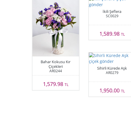
İkili Şeflera
SC0029
1,589.98
TL
Bahar Kokusu Kır
Çiçekleri
Sihirli Kürede Aşk
AR0244
AR0279
1,579.98
TL
1,950.00
TL