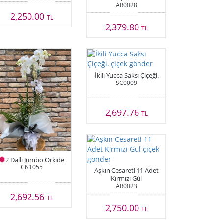
AR0028
2,250.00
TL
2,379.80
TL
İkili Yucca Saksı Çiçeği.
SC0009
2,697.76
TL
2 Dallı Jumbo Orkide
CN1055
Aşkın Cesareti 11 Adet
Kırmızı Gül
AR0023
2,692.56
TL
2,750.00
TL