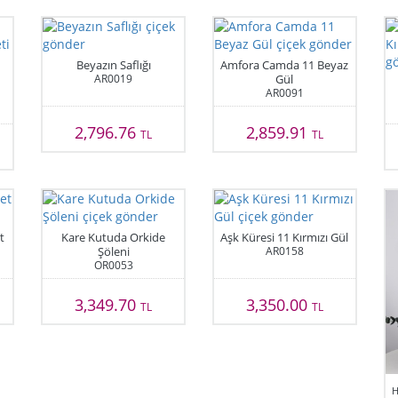
Beyazın Saflığı
Amfora Camda 11 Beyaz
AR0019
Gül
AR0091
2,796.76
2,859.91
TL
TL
t
Kare Kutuda Orkide
Aşk Küresi 11 Kırmızı Gül
Şöleni
AR0158
OR0053
3,349.70
3,350.00
TL
TL
H