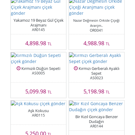
Yakamoz 19 Beyaz Gül Çiçek
Nazar Değmesin Orkide Çiçeği
Arajmanı
Aranjm..
AR0145
OR0041
4,898.98
4,988.98
TL
TL
Kırmızılı Düğün Sepeti
Kırmızı Gerberalı Ayaklı
AS0005
Sepet
AS0023
5,099.98
5,198.98
TL
TL
Aşk Kokusu
AR0115
Bir Kızıl Goncaya Benzer
Dudağın
AR0144
5,250.00
TL