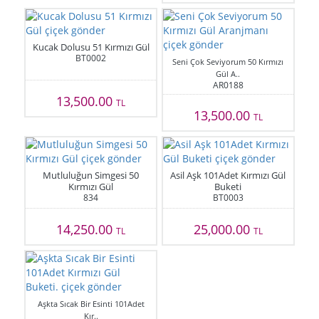
Kucak Dolusu 51 Kırmızı Gül
BT0002
Seni Çok Seviyorum 50 Kırmızı
Gül A..
AR0188
13,500.00
TL
13,500.00
TL
Mutluluğun Simgesi 50
Asil Aşk 101Adet Kırmızı Gül
Kırmızı Gül
Buketi
834
BT0003
14,250.00
25,000.00
TL
TL
Aşkta Sıcak Bir Esinti 101Adet
Kır..