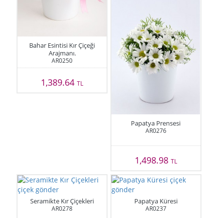
Bahar Esintisi Kır Çiçeği
Arajmanı.
AR0250
1,389.64
TL
Papatya Prensesi
AR0276
1,498.98
TL
Seramikte Kır Çiçekleri
Papatya Küresi
AR0278
AR0237