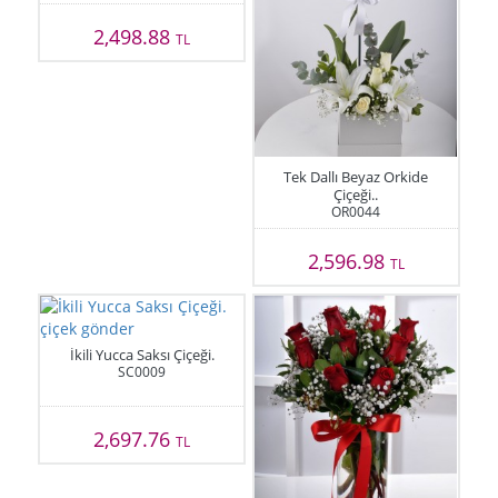
2,498.88
TL
Tek Dallı Beyaz Orkide
Çiçeği..
OR0044
2,596.98
TL
İkili Yucca Saksı Çiçeği.
SC0009
2,697.76
TL