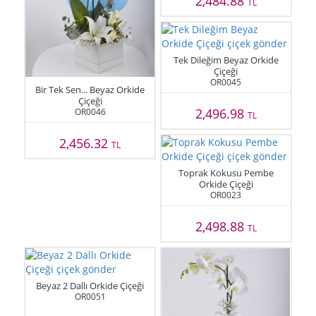
2,484.88
TL
Tek Dileğim Beyaz Orkide
Çiçeği
OR0045
Bir Tek Sen... Beyaz Orkide
Çiçeği
2,496.98
OR0046
TL
2,456.32
TL
Toprak Kokusu Pembe
Orkide Çiçeği
OR0023
2,498.88
TL
Beyaz 2 Dallı Orkide Çiçeği
OR0051