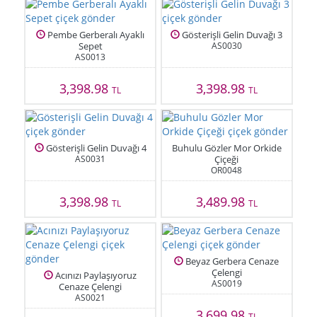
Pembe Gerberalı Ayaklı
Gösterişli Gelin Duvağı 3
Sepet
AS0030
AS0013
3,398.98
3,398.98
TL
TL
Gösterişli Gelin Duvağı 4
Buhulu Gözler Mor Orkide
AS0031
Çiçeği
OR0048
3,398.98
3,489.98
TL
TL
Beyaz Gerbera Cenaze
Çelengi
Acınızı Paylaşıyoruz
AS0019
Cenaze Çelengi
AS0021
3,699.98
TL