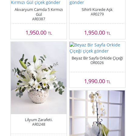
Akvaryum Camda 5 Kırmızı
Sihirli Kürede Aşk
Gül
AR0279
AR0387
1,950.00
1,950.00
TL
TL
Beyaz Bir Sayfa Orkide Çiçeği
OR0026
1,990.00
TL
Lilyum Zarafeti.
AR0248