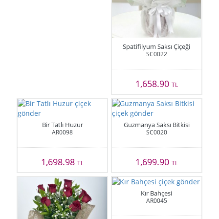
Spatifilyum Saksı Çiçeği
SC0022
1,658.90
TL
Bir Tatlı Huzur
Guzmanya Saksı Bitkisi
AR0098
SC0020
1,698.98
1,699.90
TL
TL
Kır Bahçesi
AR0045