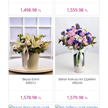
1,498.98
1,559.98
TL
TL
Beyaz Esinti
Bahar Kokusu Kır Çiçekleri
AR0012
AR0244
1,578.98
1,579.98
TL
TL