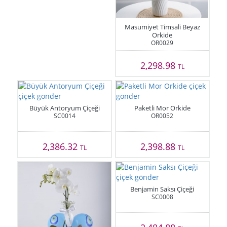
Masumiyet Timsali Beyaz
Orkide
OR0029
2,298.98
TL
Büyük Antoryum Çiçeği
Paketli Mor Orkide
SC0014
OR0052
2,386.32
2,398.88
TL
TL
Benjamin Saksı Çiçeği
SC0008