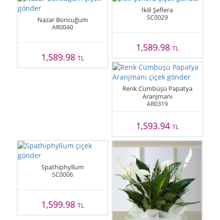
İkili Şeflera
SC0029
Nazar Boncuğum
AR0040
1,589.98
TL
1,589.98
TL
Renk Cümbüşü Papatya
Aranjmanı
AR0319
1,593.94
TL
Spathiphyllum
SC0006
1,599.98
TL