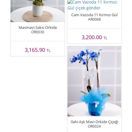
Cam Vazoda 11 Kırmızı Gül
AR0068
Masmavi Saksı Orkide
OR0030
3,200.00
TL
3,165.90
TL
İlahi Aşk Mavi Orkide Çiçeği
OR0024