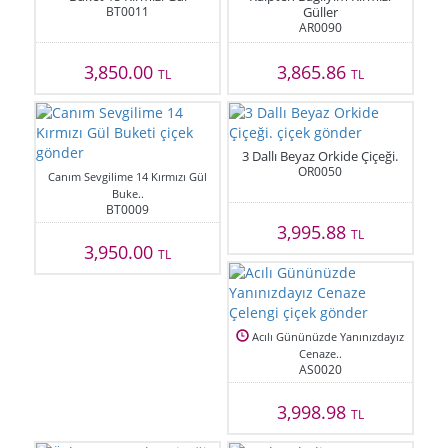
BT0011
Güller
AR0090
3,850.00
3,865.86
TL
TL
3 Dallı Beyaz Orkide Çiçeği.
OR0050
Canım Sevgilime 14 Kırmızı Gül
Buke..
BT0009
3,995.88
TL
3,950.00
TL
Acılı Gününüzde Yanınızdayız
Cenaze..
AS0020
3,998.98
TL