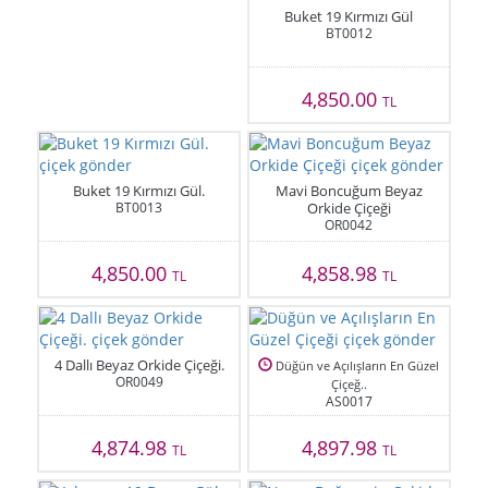
Buket 19 Kırmızı Gül
BT0012
4,850.00
TL
Buket 19 Kırmızı Gül.
Mavi Boncuğum Beyaz
BT0013
Orkide Çiçeği
OR0042
4,850.00
4,858.98
TL
TL
4 Dallı Beyaz Orkide Çiçeği.
Düğün ve Açılışların En Güzel
OR0049
Çiçeğ..
AS0017
4,874.98
4,897.98
TL
TL