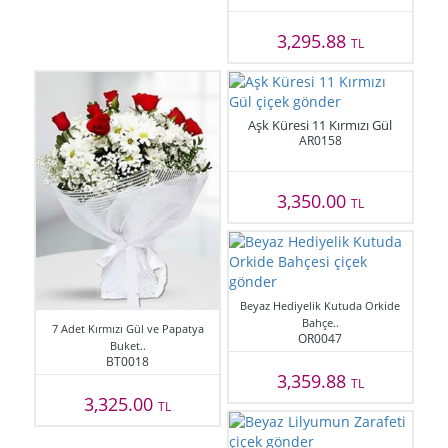
3,295.88
TL
Aşk Küresi 11 Kırmızı Gül
AR0158
3,350.00
TL
Beyaz Hediyelik Kutuda Orkide
Bahçe..
7 Adet Kırmızı Gül ve Papatya
OR0047
Buket..
BT0018
3,359.88
TL
3,325.00
TL