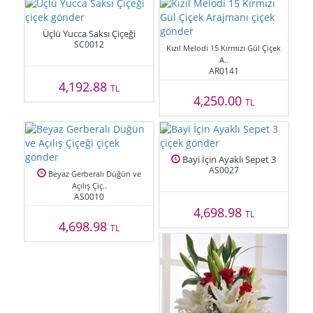
Üçlü Yucca Saksı Çiçeği
SC0012
Kızıl Melodi 15 Kırmızı Gül Çiçek
A..
AR0141
4,192.88
TL
4,250.00
TL
Bayi İçin Ayaklı Sepet 3
AS0027
Beyaz Gerberalı Düğün ve
Açılış Çiç..
AS0010
4,698.98
TL
4,698.98
TL