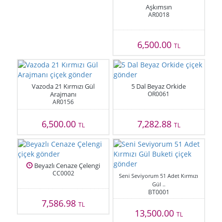
Aşkımsın
AR0018
6,500.00
TL
Vazoda 21 Kırmızı Gül
5 Dal Beyaz Orkide
Arajmanı
OR0061
AR0156
6,500.00
7,282.88
TL
TL
Beyazlı Cenaze Çelengi
CC0002
Seni Seviyorum 51 Adet Kırmızı
Gül ..
BT0001
7,586.98
TL
13,500.00
TL