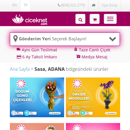
EN
TR
(850) 222 2770
Üye Girişi
Toggle
navigatio
Gönderim Yeri
Seçerek Başlayın!
Aynı Gün Teslimat
Taze Canlı Çiçek
local_shipping
local_florist
6 Ay Taksit İmkanı
Medya Mesaj
add_a_photo
Ana Sayfa
>
Sasa, ADANA
bölgesindeki ürünler