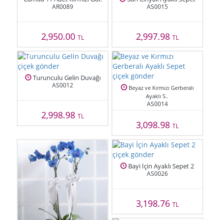
AR0089
AS0015
2,950.00
2,997.98
TL
TL
Turunculu Gelin Duvağı
AS0012
Beyaz ve Kırmızı Gerberalı
Ayaklı S..
AS0014
2,998.98
TL
3,098.98
TL
Bayi İçin Ayaklı Sepet 2
AS0026
3,198.76
TL