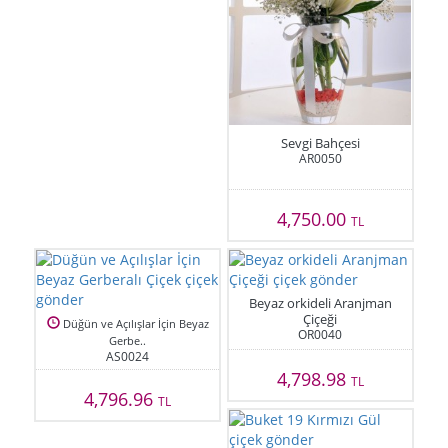
Sevgi Bahçesi
AR0050
4,750.00
TL
Beyaz orkideli Aranjman
Çiçeği
Düğün ve Açılışlar İçin Beyaz
OR0040
Gerbe..
AS0024
4,798.98
TL
4,796.96
TL