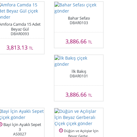
Bahar Sefası
DBAR0103
Amfora Camda 15 Adet
Beyaz Gül
DBAR0093
3,886.66
TL
3,813.13
TL
İlk Bakış
DBAR0101
3,886.66
TL
Bayi İçin Ayaklı Sepet
3
Düğün ve Açılışlar İçin
AS0027
Beyaz Gerbe..