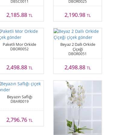
DBSC0011
DBOR0025
2,185.88
2,190.98
TL
TL
Paketli Mor Orkide
Beyaz 2 Dallı Orkide
DBOR0052
Çiçeği
DBOR0051
2,498.88
2,498.88
TL
TL
Beyazın Saflığı
DBAR0019
2,796.76
TL