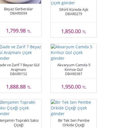
Beyaz Gerberalar
Sihirli Kürede Aşk
DBAR0099
DBAR0279
1,799.98
1,850.00
TL
TL
ade ve Zarif 7 Beyaz Gül
Akvaryum Camda 5
Arajmanı
Kırmızı Gül
DBAR0152
DBAR0387
1,888.88
1,950.00
TL
TL
Benjamin Topraklı Saksı
Bir Tek Sen Pembe
Çiçeği
Orkide Çiçeği