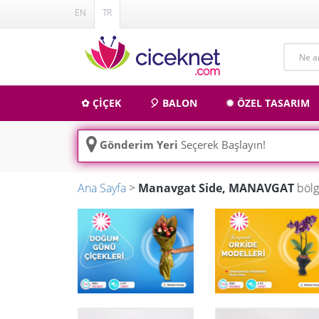
EN
TR
✿ ÇİÇEK
🎈 BALON
✹ ÖZEL TASARIM
Gönderim Yeri
Seçerek Başlayın!
Ana Sayfa
>
Manavgat Side, MANAVGAT
bölg