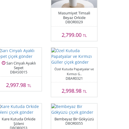
Masumiyet Timsali
Beyaz Orkide
DBOR0029
2,799.00
TL
Sarı Cinyalı Ayaklı
Sepet
Özel Kutuda Papatyalar ve
DBAS0015
Kırmızı G..
DBAR0321
2,997.98
TL
2,998.98
TL
Kare Kutuda Orkide
Bembeyaz Bir Gökyüzü
Şöleni
DBOR0055
DBOR0053