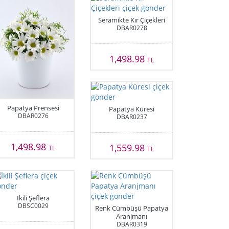
Seramikte Kır Çiçekleri
DBAR0278
1,498.98
TL
Papatya Prensesi
Papatya Küresi
DBAR0276
DBAR0237
1,498.98
1,559.98
TL
TL
İkili Şeflera
DBSC0029
Renk Cümbüşü Papatya
Aranjmanı
DBAR0319