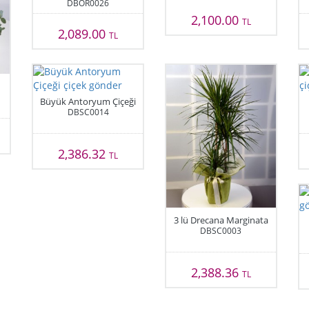
DBOR0026
2,100.00
TL
2,089.00
TL
Büyük Antoryum Çiçeği
DBSC0014
2,386.32
TL
3 lü Drecana Marginata
DBSC0003
2,388.36
TL