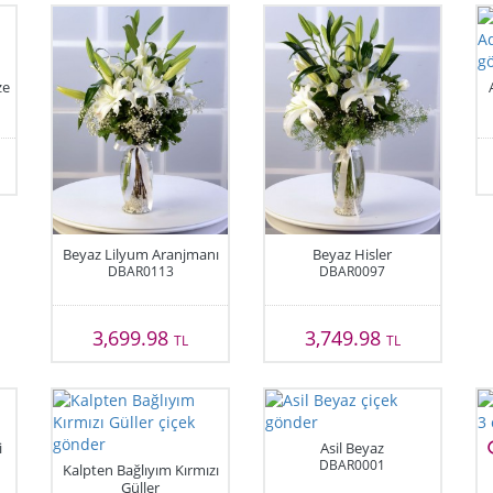
ze
Beyaz Lilyum Aranjmanı
Beyaz Hisler
DBAR0113
DBAR0097
3,699.98
3,749.98
TL
TL
i
Asil Beyaz
DBAR0001
Kalpten Bağlıyım Kırmızı
Güller