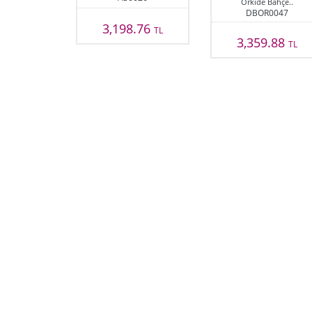
Orkide Bahçe..
DBOR0047
3,198.76
TL
3,359.88
TL