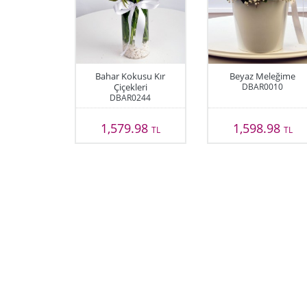
Bahar Kokusu Kır
Beyaz Meleğime
Çiçekleri
DBAR0010
DBAR0244
1,579.98
1,598.98
TL
TL