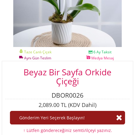
local_florist
Taze Canlı Çiçek
6 Ay Taksit
local_shipping
add_a_photo
Aynı Gün Teslim
Medya Mesaj
Beyaz Bir Sayfa Orkide
Çiçeği
DBOR0026
2,089.00 TL (KDV Dahil)
↑ Lütfen göndereceğiniz semti/ilçeyi yazınız.