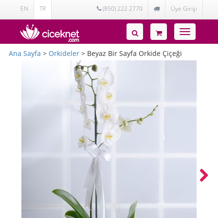
EN
TR
(850) 222 2770
Üye Girişi
Toggle
navigatio
Ana Sayfa
>
Orkideler
> Beyaz Bir Sayfa Orkide Çiçeği
Next