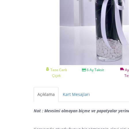
local_florist
local_shipping
Taze Canlı
6 Ay Taksit
Ay
Çiçek
Te
Açıklama
Kart Mesajları
Not : Mevsimi olmayan biçme ve papatyalar yerine a