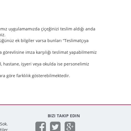
adığımız uygulamamızda çiçeğinizi teslim aldığı anda
iz.
üğünüz ek bilgiler varsa bunları “Teslimatçıya
a görevlisine imza karşılığı teslimat yapabilmemiz
l, hastane, işyeri veya okulda ise personelimiz
ra göre farklılık gösterebilmektedir.
BIZI TAKIP EDIN
 Sok.
tiler