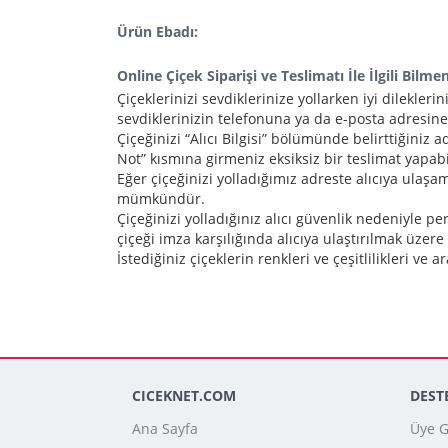
Ürün Ebadı:
Online Çiçek Siparişi ve Teslimatı İle İlgili Bilme
Çiçeklerinizi sevdiklerinize yollarken iyi dilekleri
sevdiklerinizin telefonuna ya da e-posta adresine 
Çiçeğinizi “Alıcı Bilgisi” bölümünde belirttiğini
Not” kısmına girmeniz eksiksiz bir teslimat yapa
Eğer çiçeğinizi yolladığımız adreste alıcıya ulaş
mümkündür.
Çiçeğinizi yolladığınız alıcı güvenlik nedeniyle p
çiçeği imza karşılığında alıcıya ulaştırılmak üzere
İstediğiniz çiçeklerin renkleri ve çeşitlilikleri 
CICEKNET.COM
DEST
Ana Sayfa
Üye Gi