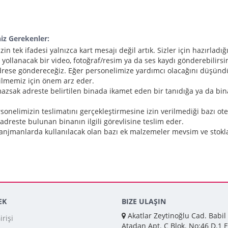
niz Gerekenler:
nizin tek ifadesi yalnızca kart mesajı değil artık. Sizler için hazırl
yollanacak bir video, fotoğraf/resim ya da ses kaydı gönderebilirsin
z adrese göndereceğiz. Eğer personelimize yardımcı olacağını düşünd
bilmemiz için önem arz eder.
amazsak adreste belirtilen binada ikamet eden bir tanıdığa ya da bin
ersonelimizin teslimatını gerçekleştirmesine izin verilmediği bazı ote
 adreste bulunan binanın ilgili görevlisine teslim eder.
ve aranjmanlarda kullanılacak olan bazı ek malzemeler mevsim ve stokla
EK
BIZE ULAŞIN
Akatlar Zeytinoğlu Cad. Babil
rişi
Atadan Apt. C Blok. No:46 D.1 E