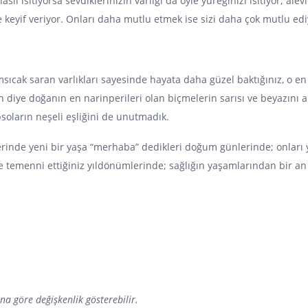
ıl ısıtıyorsa sevdiklerinizin varlığı da öyle yüreğinizi ısıtıyor; alev
e keyif veriyor. Onları daha mutlu etmek ise sizi daha çok mutlu ediy
msıcak saran varlıkları sayesinde hayata daha güzel baktığınız, o en
diye doğanın en narinperileri olan biçmelerin sarısı ve beyazını ar
soların neşeli eşliğini de unutmadık.
lerinde yeni bir yaşa “merhaba” dedikleri doğum günlerinde; onları 
e temenni ettiğiniz yıldönümlerinde; sağlığın yaşamlarından bir an
ına göre değişkenlik gösterebilir.