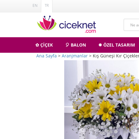
EN
TR
✿ ÇİÇEK
🎈 BALON
✹ ÖZEL TASARIM
Ana Sayfa
>
Aranjmanlar
> Kış Güneşi Kır Çiçekler