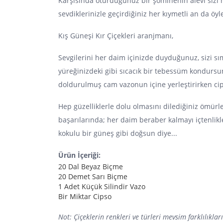
Karşısında oturduğunuz bir şöminenin alevi sizi nas
sevdiklerinizle geçirdiğiniz her kıymetli an da öyl
Kış Güneşi Kır Çiçekleri aranjmanı,
Sevgilerini her daim içinizde duyduğunuz, sizi sı
yüreğinizdeki gibi sıcacık bir tebessüm kondursun 
doldurulmuş cam vazonun içine yerleştirirken cip
Hep güzelliklerle dolu olmasını dilediğiniz ömür
başarılarında; her daim beraber kalmayı içtenlikl
kokulu bir güneş gibi doğsun diye...
Ürün İçeriği:
20 Dal Beyaz Biçme
20 Demet Sarı Biçme
1 Adet Küçük Silindir Vazo
Bir Miktar Cipso
Not: Çiçeklerin renkleri ve türleri mevsim farklılıklar