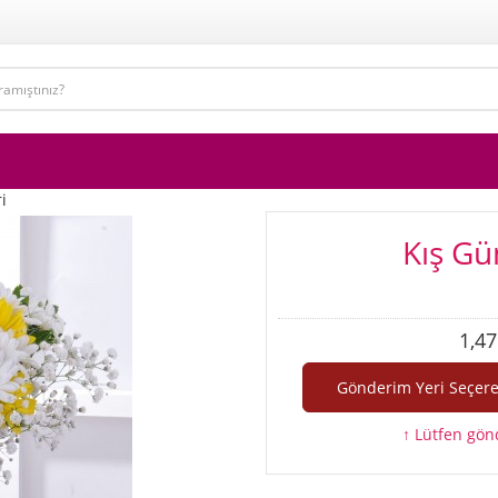
i
Kış Gün
1,47
↑ Lütfen gönd