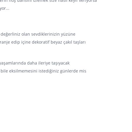
lerin hoş dansını izlemek size nasıl keyif veriyorsa
or...
 değerliniz olan sevdiklerinizin yüzüne
anje edip içine dekoratif beyaz çakıl taşları
yaşamlarında daha ileriye taşıyacak
 bile eksilmemesini istediğiniz günlerde mis