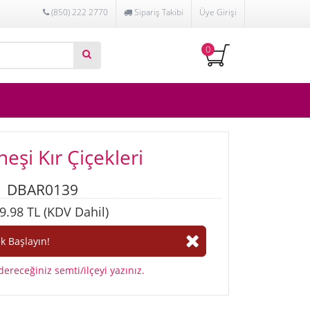
(850) 222 2770
Sipariş Takibi
Üye Girişi
0
eşi Kır Çiçekleri
DBAR0139
9.98 TL (KDV Dahil)
ereceğiniz semti/ilçeyi yazınız.