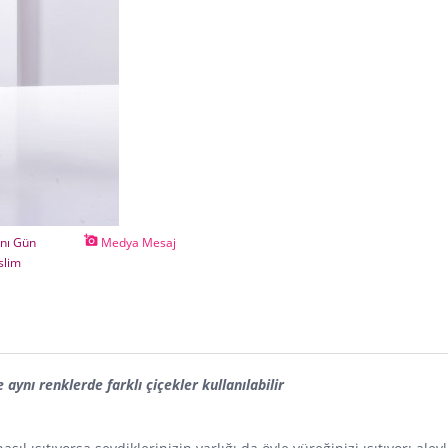
add_a_photo
nı Gün
Medya Mesaj
slim
ynı renklerde farklı çiçekler kullanılabilir