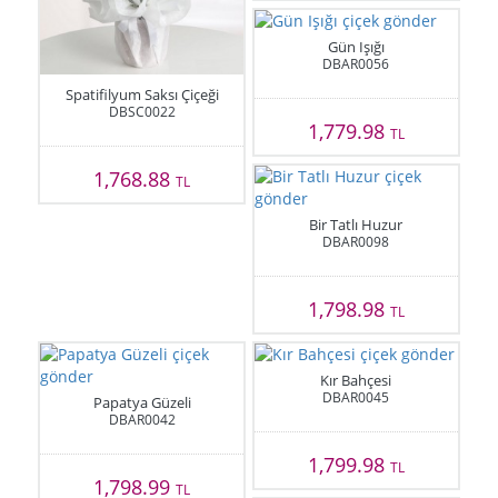
Gün Işığı
DBAR0056
Spatifilyum Saksı Çiçeği
DBSC0022
1,779.98
TL
1,768.88
TL
Bir Tatlı Huzur
DBAR0098
1,798.98
TL
Kır Bahçesi
DBAR0045
Papatya Güzeli
DBAR0042
1,799.98
TL
1,798.99
TL