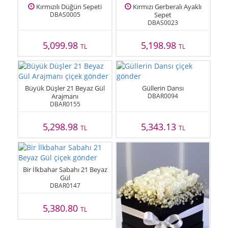
Kırmızılı Düğün Sepeti
Kırmızı Gerberalı Ayaklı
DBAS0005
Sepet
DBAS0023
5,099.98
5,198.98
TL
TL
Büyük Düşler 21 Beyaz Gül
Güllerin Dansı
Arajmanı
DBAR0094
DBAR0155
5,298.98
5,343.13
TL
TL
Bir İlkbahar Sabahı 21 Beyaz
Gül
DBAR0147
5,380.80
TL