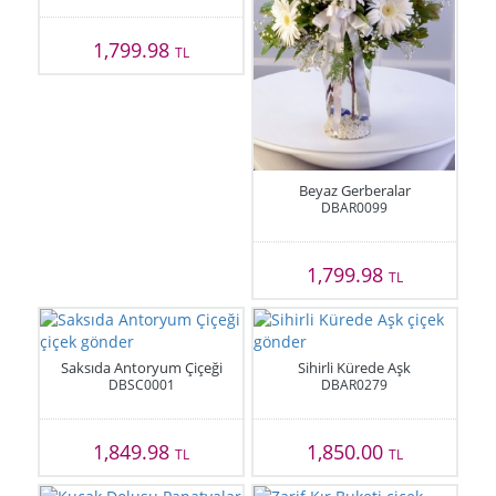
1,799.98
TL
Beyaz Gerberalar
DBAR0099
1,799.98
TL
Saksıda Antoryum Çiçeği
Sihirli Kürede Aşk
DBSC0001
DBAR0279
1,849.98
1,850.00
TL
TL