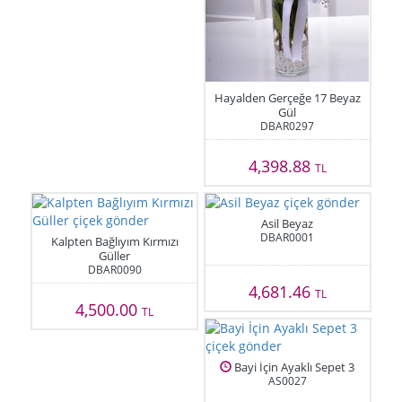
Hayalden Gerçeğe 17 Beyaz
Gül
DBAR0297
4,398.88
TL
Asil Beyaz
DBAR0001
Kalpten Bağlıyım Kırmızı
Güller
DBAR0090
4,681.46
TL
4,500.00
TL
Bayi İçin Ayaklı Sepet 3
AS0027