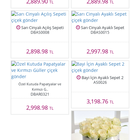
2,889.90
2,889.98
TL
TL
Sarı Cinyalı Açılış Sepeti
Sarı Cinyalı Ayaklı Sepet
DBAS0008
DBAS0015
2,898.98
2,997.98
TL
TL
Bayi İçin Ayaklı Sepet 2
AS0026
Özel Kutuda Papatyalar ve
Kırmızı G..
DBAR0321
3,198.76
TL
2,998.98
TL