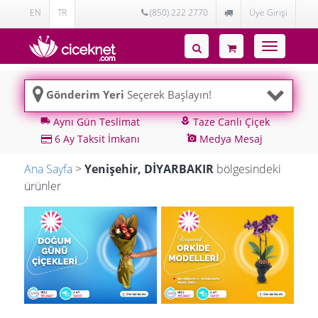
EN
TR
(850) 222 2770
Üye Girişi
Toggle
navigatio
Gönderim Yeri
Seçerek Başlayın!
Aynı Gün Teslimat
Taze Canlı Çiçek
local_shipping
local_florist
6 Ay Taksit İmkanı
Medya Mesaj
add_a_photo
Ana Sayfa
>
Yenişehir, DİYARBAKIR
bölgesindeki
ürünler