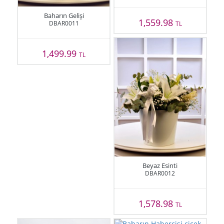
Baharın Gelişi
1,559.98
DBAR0011
TL
1,499.99
TL
Beyaz Esinti
DBAR0012
1,578.98
TL