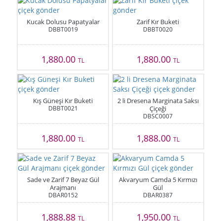
Kucak Dolusu Papatyalar
Zarif Kır Buketi
DBBT0019
DBBT0020
1,880.00
1,880.00
TL
TL
Kış Güneşi Kır Buketi
2 li Dresena Marginata Saksı
DBBT0021
Çiçeği
DBSC0007
1,880.00
1,888.00
TL
TL
Sade ve Zarif 7 Beyaz Gül
Akvaryum Camda 5 Kırmızı
Arajmanı
Gül
DBAR0152
DBAR0387
1,888.88
1,950.00
TL
TL