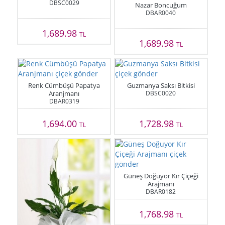
DBSC0029
Nazar Boncuğum
DBAR0040
1,689.98
TL
1,689.98
TL
Renk Cümbüşü Papatya
Guzmanya Saksı Bitkisi
Aranjmanı
DBSC0020
DBAR0319
1,694.00
1,728.98
TL
TL
Güneş Doğuyor Kır Çiçeği
Arajmanı
DBAR0182
1,768.98
TL