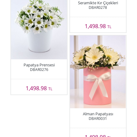
Seramikte Kır Çiçekleri
DBAR0278
1,498.98
TL
Papatya Prensesi
DBAR0276
1,498.98
TL
Alman Papatyası
DBAR0031
1,498.98