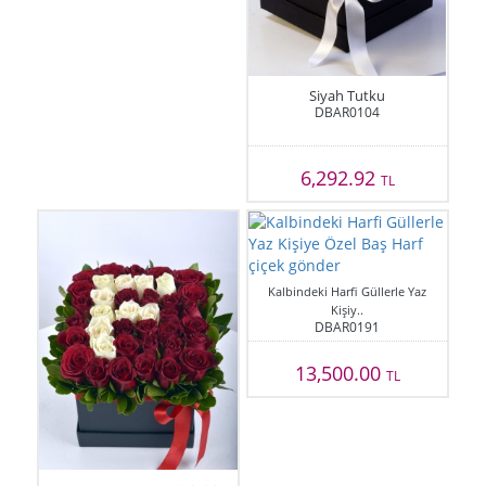
Siyah Tutku
DBAR0104
6,292.92
TL
Kalbindeki Harfi Güllerle Yaz
Kişiy..
DBAR0191
13,500.00
TL