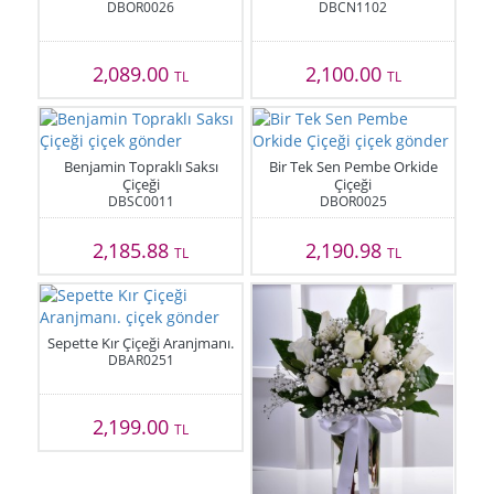
DBOR0026
DBCN1102
2,089.00
2,100.00
TL
TL
Benjamin Topraklı Saksı
Bir Tek Sen Pembe Orkide
Çiçeği
Çiçeği
DBSC0011
DBOR0025
2,185.88
2,190.98
TL
TL
Sepette Kır Çiçeği Aranjmanı.
DBAR0251
2,199.00
TL