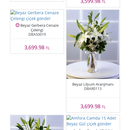
3,599.98
TL
Beyaz Gerbera Cenaze
Çelengi
DBAS0019
3,699.98
TL
Beyaz Lilyum Aranjmanı
DBAR0113
3,699.98
TL