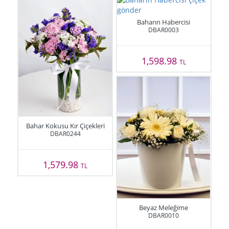
Baharın Habercisi
DBAR0003
1,598.98
TL
Bahar Kokusu Kır Çiçekleri
DBAR0244
1,579.98
TL
Beyaz Meleğime
DBAR0010