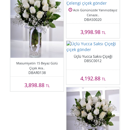
Acılı Gününüzde Yanınızdayız
Cenaze..
DBAS0020
3,998.98
TL
Üçlü Yucca Saksı Çiçeği
DBSC0012
Masumiyetin 15 Beyaz Gülü
Çiçek Ara..
DBAR0138
4,192.88
TL
3,898.88
TL