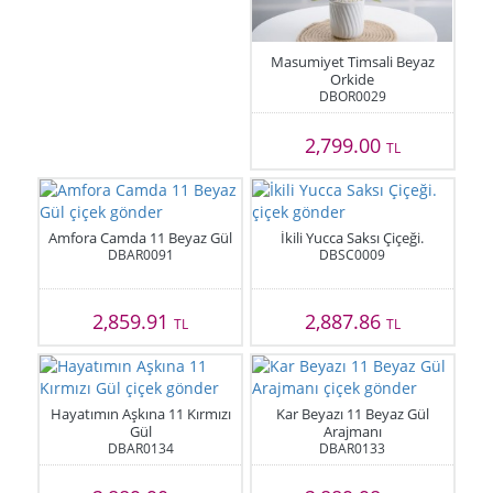
Masumiyet Timsali Beyaz
Orkide
DBOR0029
2,799.00
TL
Amfora Camda 11 Beyaz Gül
İkili Yucca Saksı Çiçeği.
DBAR0091
DBSC0009
2,859.91
2,887.86
TL
TL
Hayatımın Aşkına 11 Kırmızı
Kar Beyazı 11 Beyaz Gül
Gül
Arajmanı
DBAR0134
DBAR0133