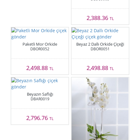
2,388.36
TL
Paketli Mor Orkide
Beyaz 2 Dallı Orkide Çiçeği
DBOR0052
DBOR0051
2,498.88
2,498.88
TL
TL
Beyazın Saflığı
DBAR0019
2,796.76
TL