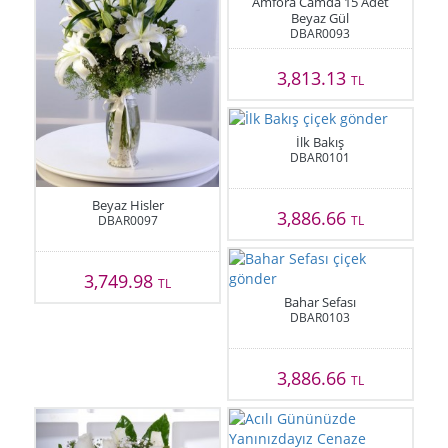
Amfora Camda 15 Adet
Beyaz Gül
DBAR0093
3,813.13
TL
İlk Bakış
DBAR0101
Beyaz Hisler
3,886.66
DBAR0097
TL
3,749.98
TL
Bahar Sefası
DBAR0103
3,886.66
TL