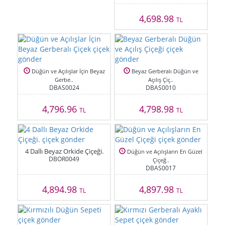
4,698.98
TL
Düğün ve Açılışlar İçin Beyaz
Beyaz Gerberalı Düğün ve
Gerbe..
Açılış Çiç..
DBAS0024
DBAS0010
4,796.96
4,798.98
TL
TL
4 Dallı Beyaz Orkide Çiçeği.
Düğün ve Açılışların En Güzel
DBOR0049
Çiçeğ..
DBAS0017
4,894.98
4,897.98
TL
TL