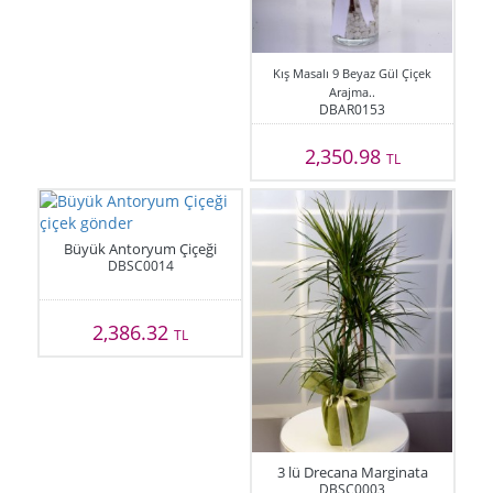
Kış Masalı 9 Beyaz Gül Çiçek
Arajma..
DBAR0153
2,350.98
TL
Büyük Antoryum Çiçeği
DBSC0014
2,386.32
TL
3 lü Drecana Marginata
DBSC0003