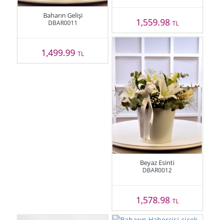
Baharın Gelişi
1,559.98
DBAR0011
TL
1,499.99
TL
Beyaz Esinti
DBAR0012
1,578.98
TL