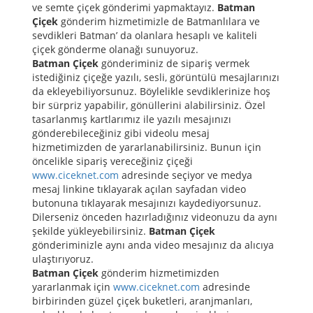
ve semte çiçek gönderimi yapmaktayız.
Batman
Çiçek
gönderim hizmetimizle de Batmanlılara ve
sevdikleri Batman’ da olanlara hesaplı ve kaliteli
çiçek gönderme olanağı sunuyoruz.
Batman Çiçek
gönderiminiz de sipariş vermek
istediğiniz çiçeğe yazılı, sesli, görüntülü mesajlarınızı
da ekleyebiliyorsunuz. Böylelikle sevdiklerinize hoş
bir sürpriz yapabilir, gönüllerini alabilirsiniz. Özel
tasarlanmış kartlarımız ile yazılı mesajınızı
gönderebileceğiniz gibi videolu mesaj
hizmetimizden de yararlanabilirsiniz. Bunun için
öncelikle sipariş vereceğiniz çiçeği
www.ciceknet.com
adresinde seçiyor ve medya
mesaj linkine tıklayarak açılan sayfadan video
butonuna tıklayarak mesajınızı kaydediyorsunuz.
Dilerseniz önceden hazırladığınız videonuzu da aynı
şekilde yükleyebilirsiniz.
Batman Çiçek
gönderiminizle aynı anda video mesajınız da alıcıya
ulaştırıyoruz.
Batman Çiçek
gönderim hizmetimizden
yararlanmak için
www.ciceknet.com
adresinde
birbirinden güzel çiçek buketleri, aranjmanları,