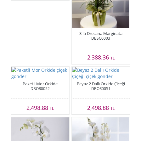
3 lü Drecana Marginata
DBSC0003
2,388.36
TL
Paketli Mor Orkide
Beyaz 2 Dallı Orkide Çiçeği
DBOR0052
DBOR0051
2,498.88
2,498.88
TL
TL