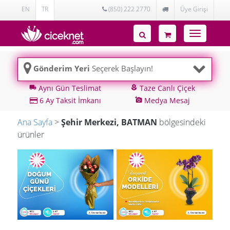
EN
TR
(850) 222 2770
Üye Girişi
Toggle
navigatio
Gönderim Yeri
Seçerek Başlayın!
Aynı Gün Teslimat
Taze Canlı Çiçek
local_shipping
local_florist
6 Ay Taksit İmkanı
Medya Mesaj
add_a_photo
Ana Sayfa
>
Şehir Merkezi, BATMAN
bölgesindeki
ürünler