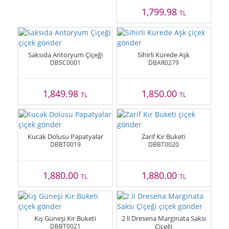
1,799.98
TL
Saksıda Antoryum Çiçeği
Sihirli Kürede Aşk
DBSC0001
DBAR0279
1,849.98
1,850.00
TL
TL
Kucak Dolusu Papatyalar
Zarif Kır Buketi
DBBT0019
DBBT0020
1,880.00
1,880.00
TL
TL
Kış Güneşi Kır Buketi
2 li Dresena Marginata Saksı
DBBT0021
Çiçeği