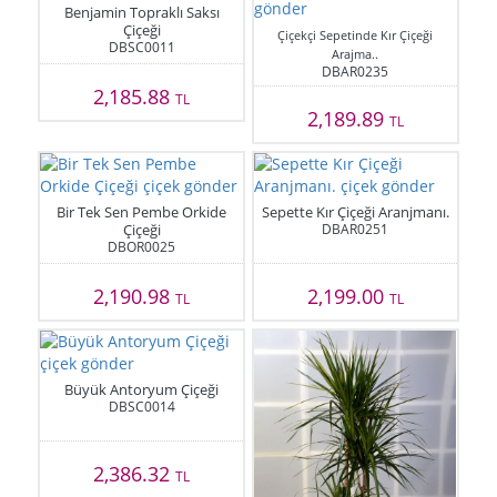
Benjamin Topraklı Saksı
Çiçeği
Çiçekçi Sepetinde Kır Çiçeği
DBSC0011
Arajma..
DBAR0235
2,185.88
TL
2,189.89
TL
Bir Tek Sen Pembe Orkide
Sepette Kır Çiçeği Aranjmanı.
Çiçeği
DBAR0251
DBOR0025
2,190.98
2,199.00
TL
TL
Büyük Antoryum Çiçeği
DBSC0014
2,386.32
TL