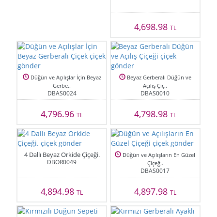
4,698.98
TL
Düğün ve Açılışlar İçin Beyaz
Beyaz Gerberalı Düğün ve
Gerbe..
Açılış Çiç..
DBAS0024
DBAS0010
4,796.96
4,798.98
TL
TL
4 Dallı Beyaz Orkide Çiçeği.
Düğün ve Açılışların En Güzel
DBOR0049
Çiçeğ..
DBAS0017
4,894.98
4,897.98
TL
TL