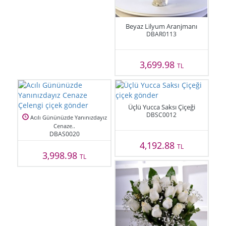
Beyaz Lilyum Aranjmanı
DBAR0113
3,699.98
TL
Üçlü Yucca Saksı Çiçeği
DBSC0012
Acılı Gününüzde Yanınızdayız
Cenaze..
DBAS0020
4,192.88
TL
3,998.98
TL