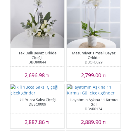
Tek Dallı Beyaz Orkide
Masumiyet Timsali Beyaz
Çiçeği..
Orkide
DBOR0044
DBOR0029
2,696.98
2,799.00
TL
TL
İkili Yucca Saksı Çiçeği.
Hayatımın Aşkına 11 Kırmızı
DBSC0009
Gül
DBAR0134
2,887.86
2,889.90
TL
TL