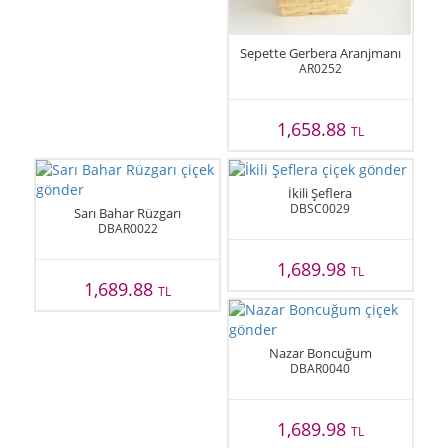
Sepette Gerbera Aranjmanı
AR0252
1,658.88
TL
İkili Şeflera
DBSC0029
Sarı Bahar Rüzgarı
DBAR0022
1,689.98
TL
1,689.88
TL
Nazar Boncuğum
DBAR0040
1,689.98
TL