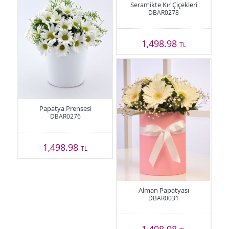
Seramikte Kır Çiçekleri
DBAR0278
1,498.98
TL
Papatya Prensesi
DBAR0276
1,498.98
TL
Alman Papatyası
DBAR0031
1,498.98