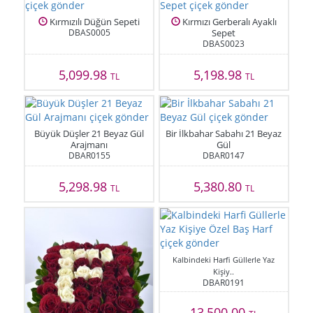
Kırmızılı Düğün Sepeti
Kırmızı Gerberalı Ayaklı
DBAS0005
Sepet
DBAS0023
5,099.98
5,198.98
TL
TL
Büyük Düşler 21 Beyaz Gül
Bir İlkbahar Sabahı 21 Beyaz
Arajmanı
Gül
DBAR0155
DBAR0147
5,298.98
5,380.80
TL
TL
Kalbindeki Harfi Güllerle Yaz
Kişiy..
DBAR0191
13,500.00