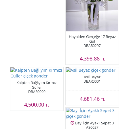
Hayalden Gerçeğe 17 Beyaz
Gül
DBAR0297
4,398.88
TL
Asil Beyaz
DBAR0001
Kalpten Bağlıyım Kırmızı
Güller
DBAR0090
4,681.46
TL
4,500.00
TL
Bayi İçin Ayaklı Sepet 3
AS0027