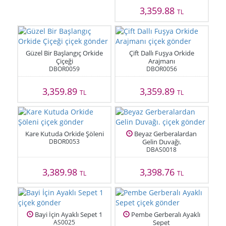
3,359.88
TL
Güzel Bir Başlangıç Orkide
Çift Dallı Fuşya Orkide
Çiçeği
Arajmanı
DBOR0059
DBOR0056
3,359.89
3,359.89
TL
TL
Kare Kutuda Orkide Şöleni
Beyaz Gerberalardan
DBOR0053
Gelin Duvağı.
DBAS0018
3,389.98
3,398.76
TL
TL
Bayi İçin Ayaklı Sepet 1
Pembe Gerberalı Ayaklı
AS0025
Sepet