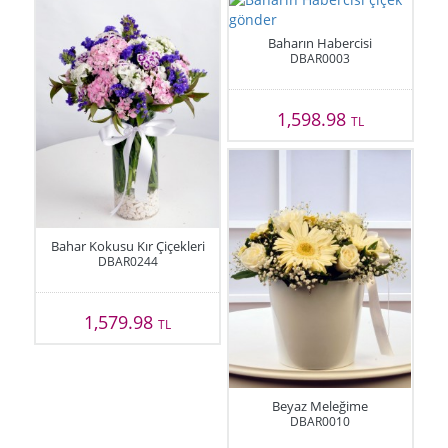
Baharın Habercisi
DBAR0003
1,598.98
TL
Bahar Kokusu Kır Çiçekleri
DBAR0244
1,579.98
TL
Beyaz Meleğime
DBAR0010