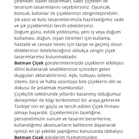
çelenkler, balon tasarımları, saksı çiçekleri ve
terarium tasarımlarını seçebilirsiniz. Oyuncak,
boncuk, balonlar ile çiçeklerinizi zenginleştirebilir,
şık vazo ve kutu tasarımlarımızla hazırladığımız sade
ve şık çiçeklerimizi tercih edebilirsiniz.
Doğum günü, evlilik yıldönümü, yeni iş veya doğum
kutlaması, düğün, nişan törenleri için kutlama,
hastalık ve cenaze töreni için taziye ve geçmiş olsun
dileklerinizi iletebileceğiniz oldukça zengin çiçek
tasarımlarımız bulunmaktadır.
Batman Çiçek
gönderimlerinizde çiçeklerin etkileyici
dilini kullanarak sevdiklerinize içinizden gelen
duyguları aktarabilirsiniz. Aşkı, tutkuyu, özlemi,
sitemi, özrü ve hatta üzüntüyü bile çiçeklerin dili ve
dokusu ile anlatmak mümkündür.
Çiçekçilik sektöründe yıllardır kazanmış olduğumuz
deneyimler ile bilgi birikimimizi bir araya getirerek
Türkiye’ nin en güçlü ve tercih edilen Çiçek Firması
olmayı başardık. Çiçeklerimizin tazeliğine,
personelimizin sunum ve tasarım becerilerine,
kullandığımız aksesuarların kalitesine dayanarak
işimizi en iyi şekilde yaptığımız konusunda iddialıyız.
Batman
Çiçek
gönderim hizmetimizden