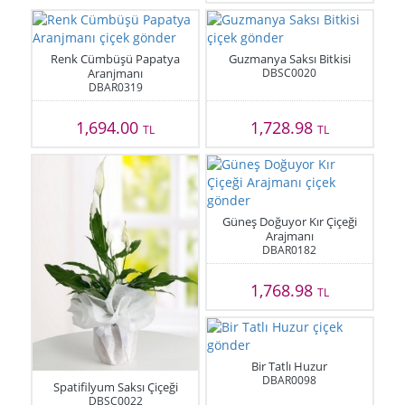
Renk Cümbüşü Papatya
Guzmanya Saksı Bitkisi
Aranjmanı
DBSC0020
DBAR0319
1,694.00
1,728.98
TL
TL
Güneş Doğuyor Kır Çiçeği
Arajmanı
DBAR0182
1,768.98
TL
Bir Tatlı Huzur
DBAR0098
Spatifilyum Saksı Çiçeği
DBSC0022