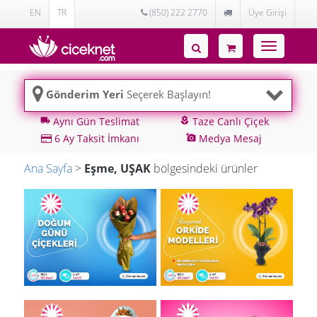
EN
TR
(850) 222 2770
Üye Girişi
Toggle
navigatio
Gönderim Yeri
Seçerek Başlayın!
Aynı Gün Teslimat
Taze Canlı Çiçek
local_shipping
local_florist
6 Ay Taksit İmkanı
Medya Mesaj
add_a_photo
Ana Sayfa
>
Eşme, UŞAK
bölgesindeki ürünler