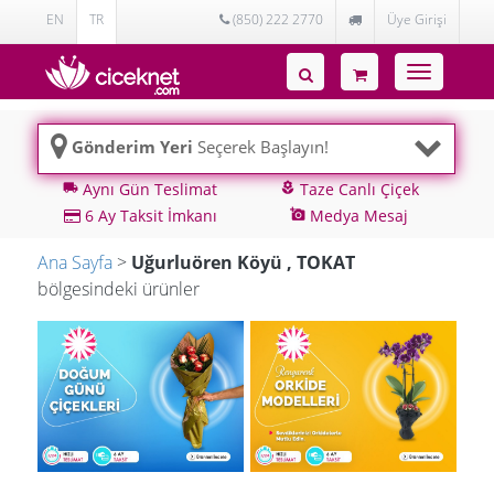
EN
TR
(850) 222 2770
Üye Girişi
Toggle
navigatio
Gönderim Yeri
Seçerek Başlayın!
Aynı Gün Teslimat
Taze Canlı Çiçek
local_shipping
local_florist
6 Ay Taksit İmkanı
Medya Mesaj
add_a_photo
Ana Sayfa
>
Uğurluören Köyü , TOKAT
bölgesindeki ürünler