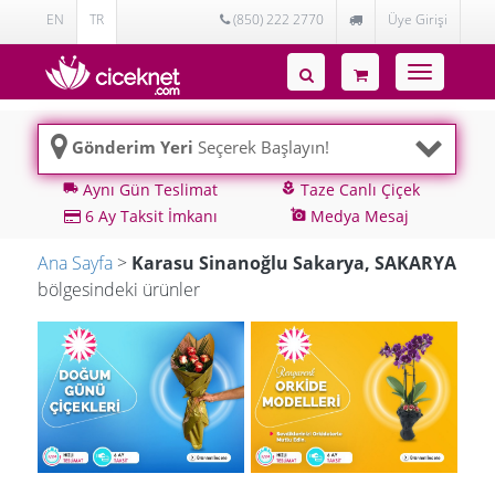
EN
TR
(850) 222 2770
Üye Girişi
Toggle
navigatio
Gönderim Yeri
Seçerek Başlayın!
Aynı Gün Teslimat
Taze Canlı Çiçek
local_shipping
local_florist
6 Ay Taksit İmkanı
Medya Mesaj
add_a_photo
Ana Sayfa
>
Karasu Sinanoğlu Sakarya, SAKARYA
bölgesindeki ürünler