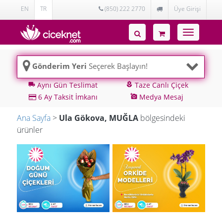
EN
TR
(850) 222 2770
Üye Girişi
Toggle
navigatio
Gönderim Yeri
Seçerek Başlayın!
Aynı Gün Teslimat
Taze Canlı Çiçek
local_shipping
local_florist
6 Ay Taksit İmkanı
Medya Mesaj
add_a_photo
Ana Sayfa
>
Ula Gökova, MUĞLA
bölgesindeki
ürünler