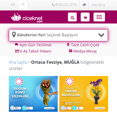
EN
TR
(850) 222 2770
Üye Girişi
Toggle
navigatio
Gönderim Yeri
Seçerek Başlayın!
Aynı Gün Teslimat
Taze Canlı Çiçek
local_shipping
local_florist
6 Ay Taksit İmkanı
Medya Mesaj
add_a_photo
Ana Sayfa
>
Ortaca Fevziye, MUĞLA
bölgesindeki
ürünler