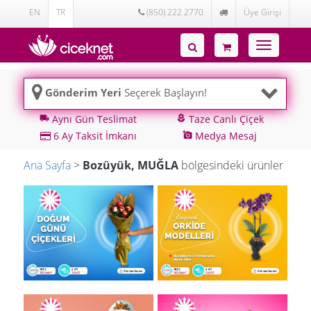
EN
TR
(850) 222 2770
Üye Girişi
Toggle
navigatio
Gönderim Yeri
Seçerek Başlayın!
Aynı Gün Teslimat
Taze Canlı Çiçek
local_shipping
local_florist
6 Ay Taksit İmkanı
Medya Mesaj
add_a_photo
Ana Sayfa
>
Bozüyük, MUĞLA
bölgesindeki ürünler