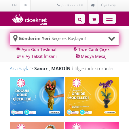
EN
TR
(850) 222 2770
Üye Girişi
Toggle
navigatio
Gönderim Yeri
Seçerek Başlayın!
Aynı Gün Teslimat
Taze Canlı Çiçek
local_shipping
local_florist
6 Ay Taksit İmkanı
Medya Mesaj
add_a_photo
Ana Sayfa
>
Savur , MARDİN
bölgesindeki ürünler