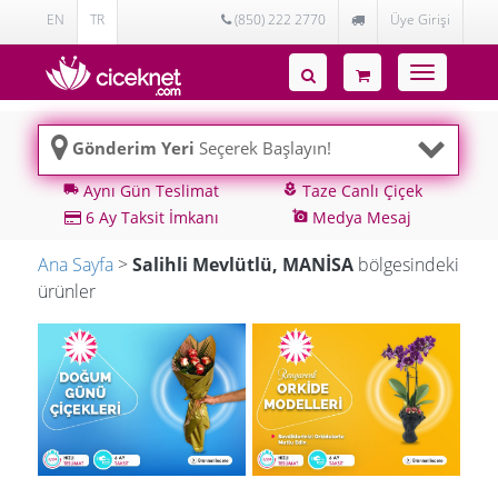
EN
TR
(850) 222 2770
Üye Girişi
Toggle
navigatio
Gönderim Yeri
Seçerek Başlayın!
Aynı Gün Teslimat
Taze Canlı Çiçek
local_shipping
local_florist
6 Ay Taksit İmkanı
Medya Mesaj
add_a_photo
Ana Sayfa
>
Salihli Mevlütlü, MANİSA
bölgesindeki
ürünler