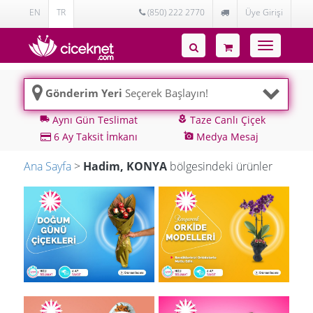
EN
TR
(850) 222 2770
Üye Girişi
Toggle
navigatio
Gönderim Yeri
Seçerek Başlayın!
Aynı Gün Teslimat
Taze Canlı Çiçek
local_shipping
local_florist
6 Ay Taksit İmkanı
Medya Mesaj
add_a_photo
Ana Sayfa
>
Hadim, KONYA
bölgesindeki ürünler