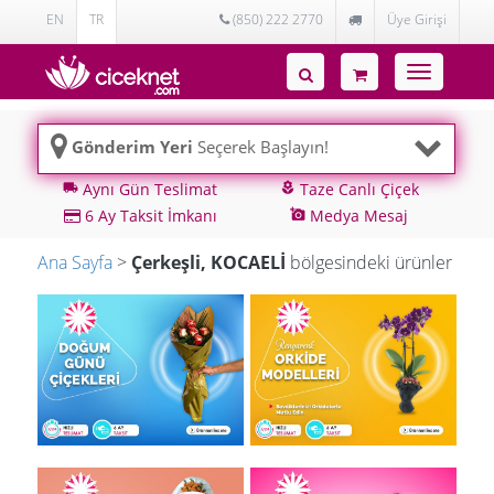
EN
TR
(850) 222 2770
Üye Girişi
Toggle
navigatio
Gönderim Yeri
Seçerek Başlayın!
Aynı Gün Teslimat
Taze Canlı Çiçek
local_shipping
local_florist
6 Ay Taksit İmkanı
Medya Mesaj
add_a_photo
Ana Sayfa
>
Çerkeşli, KOCAELİ
bölgesindeki ürünler