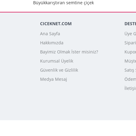
Büyükkarıştıran semtine çiçek
CICEKNET.COM
DEST
Ana Sayfa
Üye Gi
Hakkımızda
Sipar
Bayimiz Olmak İster misiniz?
Kupo
Kurumsal Üyelik
Müşte
Güvenlik ve Gizlilik
Satış
Medya Mesaj
Ödeme
İletiş