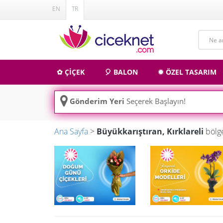
EN
TR
✿ ÇİÇEK
🎈 BALON
✹ ÖZEL TASARIM
Gönderim Yeri
Seçerek Başlayın!
Ana Sayfa
>
Büyükkarıştıran, Kırklareli
bölge