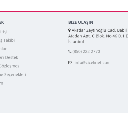
EK
BIZE ULAŞIN
Akatlar Zeytinoğlu Cad. Babil
rişi
Atadan Apt. C Blok. No:46 D.1 E
iş Takibi
İstanbul
nlar
(850) 222 2770
ri Destek
info@ciceknet.com
 Sözleşmesi
 Seçenekleri
im