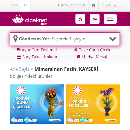
EN
TR
(850) 222 2770
Üye Girişi
Toggle
navigatio
Gönderim Yeri
Seçerek Başlayın!
Aynı Gün Teslimat
Taze Canlı Çiçek
local_shipping
local_florist
6 Ay Taksit İmkanı
Medya Mesaj
add_a_photo
Ana Sayfa
>
Mimarsinan Fatih, KAYSERİ
bölgesindeki ürünler