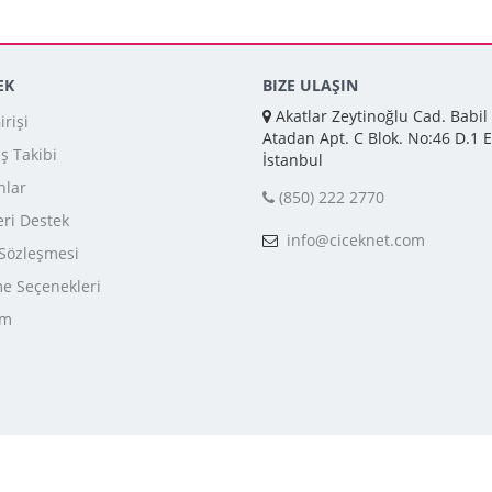
EK
BIZE ULAŞIN
Akatlar Zeytinoğlu Cad. Babil
rişi
Atadan Apt. C Blok. No:46 D.1 E
iş Takibi
İstanbul
nlar
(850) 222 2770
ri Destek
info@ciceknet.com
 Sözleşmesi
 Seçenekleri
im