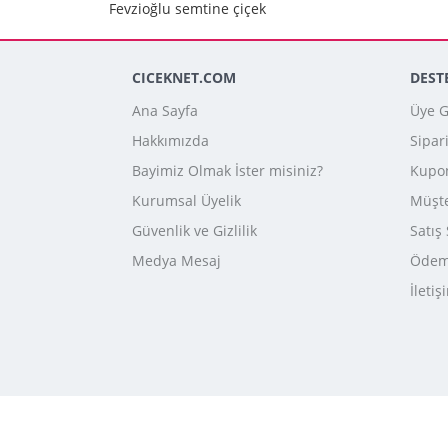
Fevzioğlu semtine çiçek
CICEKNET.COM
DEST
Ana Sayfa
Üye Gi
Hakkımızda
Sipar
Bayimiz Olmak İster misiniz?
Kupo
Kurumsal Üyelik
Müşte
Güvenlik ve Gizlilik
Satış
Medya Mesaj
Ödeme
İletiş