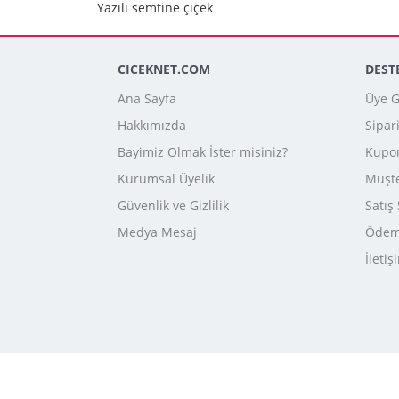
Yazılı semtine çiçek
CICEKNET.COM
DEST
Ana Sayfa
Üye Gi
Hakkımızda
Sipar
Bayimiz Olmak İster misiniz?
Kupo
Kurumsal Üyelik
Müşte
Güvenlik ve Gizlilik
Satış
Medya Mesaj
Ödeme
İletiş