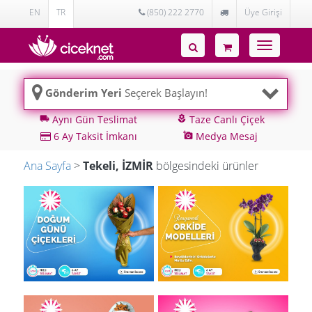
EN
TR
(850) 222 2770
Üye Girişi
Toggle
navigatio
Gönderim Yeri
Seçerek Başlayın!
Aynı Gün Teslimat
Taze Canlı Çiçek
local_shipping
local_florist
6 Ay Taksit İmkanı
Medya Mesaj
add_a_photo
Ana Sayfa
>
Tekeli, İZMİR
bölgesindeki ürünler