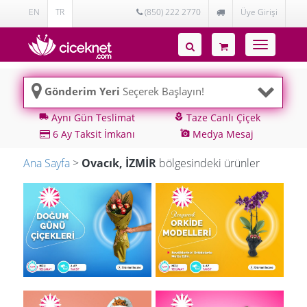
EN
TR
(850) 222 2770
Üye Girişi
Toggle
navigatio
Gönderim Yeri
Seçerek Başlayın!
Aynı Gün Teslimat
Taze Canlı Çiçek
local_shipping
local_florist
6 Ay Taksit İmkanı
Medya Mesaj
add_a_photo
Ana Sayfa
>
Ovacık, İZMİR
bölgesindeki ürünler