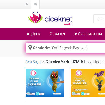
EN
TR
✿ ÇİÇEK
🎈 BALON
✹ ÖZEL TASARIM
Gönderim Yeri
Seçerek Başlayın!
Ana Sayfa
>
Güzelce Yerki, İZMİR
bölgesindeki