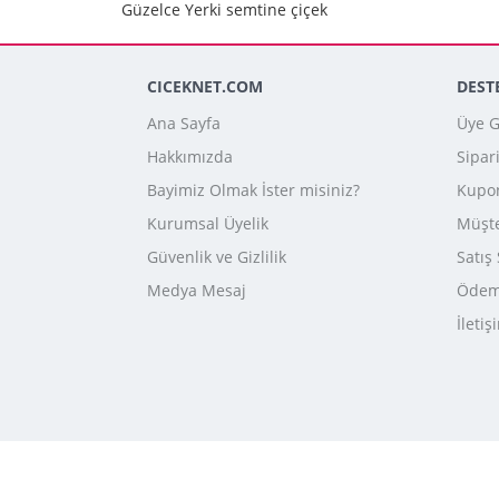
Güzelce Yerki semtine çiçek
CICEKNET.COM
DEST
Ana Sayfa
Üye Gi
Hakkımızda
Sipar
Bayimiz Olmak İster misiniz?
Kupo
Kurumsal Üyelik
Müşte
Güvenlik ve Gizlilik
Satış
Medya Mesaj
Ödeme
İletiş