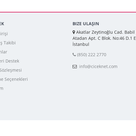
EK
BIZE ULAŞIN
Akatlar Zeytinoğlu Cad. Babil
rişi
Atadan Apt. C Blok. No:46 D.1 E
iş Takibi
İstanbul
nlar
(850) 222 2770
ri Destek
info@ciceknet.com
 Sözleşmesi
 Seçenekleri
im